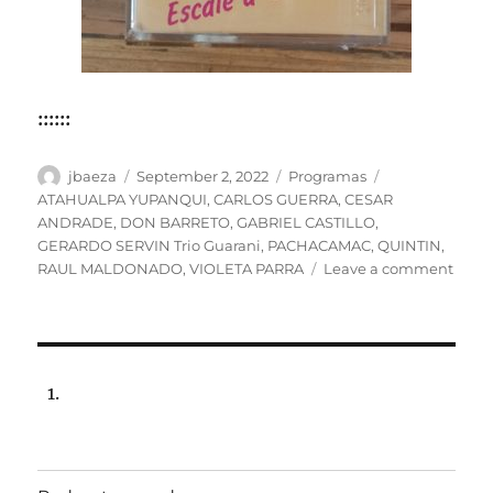
::::::
Author
Posted
Categories
Tags
jbaeza
September 2, 2022
Programas
on
ATAHUALPA YUPANQUI
,
CARLOS GUERRA
,
CESAR
ANDRADE
,
DON BARRETO
,
GABRIEL CASTILLO
,
GERARDO SERVIN Trio Guarani
,
PACHACAMAC
,
QUINTIN
,
on
RAUL MALDONADO
,
VIOLETA PARRA
Leave a comment
ESPE
L’ESC
Prog
lunes
5
de
sept
2022,
22:00