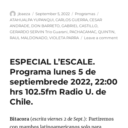
Author
Posted
Categories
Tags
jbaeza
September 5, 2022
Programas
on
ATAHUALPA YUPANQUI
,
CARLOS GUERRA
,
CESAR
ANDRADE
,
DON BARRETO
,
GABRIEL CASTILLO
,
GERARDO SERVIN Trio Guarani
,
PACHACAMAC
,
QUINTIN
,
on
RAUL MALDONADO
,
VIOLETA PARRA
Leave a comment
Podc
Prog
lunes
ESPECIAL L’ESCALE.
5
de
Programa lunes 5 de
sept
septiembrede 2022, 22:00
de
2022
hrs 102.5fm Radio U. de
Chile.
Bitacora
(
escrita viernes 2 de Sept
.): Partiremos
con mambos latinoamericanos solo para