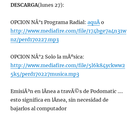
el
DESCARGA
(lunes 27):
Espacio,
radio
OPCION NÂ°1 Programa Radial:
aquÃ­
o
U.
de
http://www.mediafire.com/file/174bge7a4n31w
Chile
nz/perd170227.mp3
OPCION NÂ°2 Solo la mÃºsica:
http://www.mediafire.com/file/5l6k84yckww2
5k5/perd170227musica.mp3
EmisiÃ³n en lÃ­nea a travÃ©s de Podomatic ….
esto significa en lÃ­nea, sin necesidad de
bajarlos al computador