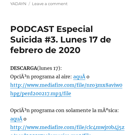
on
YADAYN
Leave a comment
PODCAST
Especial
Suicida
PODCAST Especial
#4.
Lunes
Suicida #3. Lunes 17 de
22
febrero de 2020
de
febrero
de
2021
DESCARGA
(lunes 17):
OpciÃ³n programa al aire:
aquÃ­
o
http://www.mediafire.com/file/nro3mx8aviw0
hpg/perd200217.mp3/file
OpciÃ³n programa con solamente la mÃºsica:
aquÃ­
o
http://www.mediafire.com/file/clc4mwjr0b4j5z