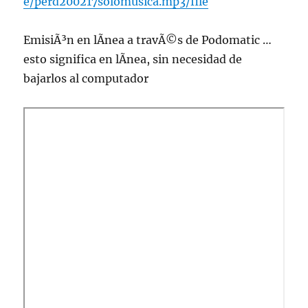
e/perd200217solomusica.mp3/file
EmisiÃ³n en lÃ­nea a travÃ©s de Podomatic …
esto significa en lÃ­nea, sin necesidad de
bajarlos al computador