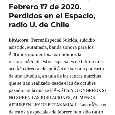
Lunes
Febrero 17 de 2020.
17
Perdidos en el Espacio,
de
febrero
radio U. de Chile
de
2020
BitÃ¡cora
: Tercer Especial Suicida, suicidio
asistido, eutanasia, banda sonora para los
Ãºltimos momentos. Extendimos la
orientaciÃ³n de estos especiales de febrero a la
acciÃ³n directa, despuÃ©s de ver una pancarta
de una abuelita, en una de las tantas marchas
que se han realizado desde el 18 de octubre
pasado, en la que se leÃ­a: â€œAL CONGRESO. SI
NO SUBEN LAS JUBILACIONES, AL MENOS
APRUEBEN LEY DE EUTANASIAâ€. Las mÃºsicas
de estos 4 especiales de febrero han sido tanto