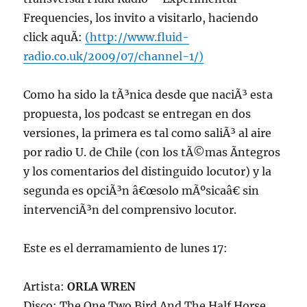
Frequencies, los invito a visitarlo, haciendo
click aquÃ­:
(http://www.fluid-
radio.co.uk/2009/07/channel-1/)
Como ha sido la tÃ³nica desde que naciÃ³ esta
propuesta, los podcast se entregan en dos
versiones, la primera es tal como saliÃ³ al aire
por radio U. de Chile (con los tÃ©mas Ã­ntegros
y los comentarios del distinguido locutor) y la
segunda es opciÃ³n â€œsolo mÃºsicaâ€ sin
intervenciÃ³n del comprensivo locutor.
Este es el derramamiento de lunes 17:
Artista:
ORLA WREN
Disco: The One Two Bird And The Half Horse