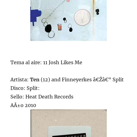
Tema al aire: 11 Josh Likes Me
Artista:
Ten
(12) and Finneyerkes â€Žâ€“ Split
Disco: Split:
Sello: Heat Death Records
AÃ±o 2010