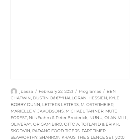
Author
Posted
Categories
Tags
jbaeza
February 22, 2021
Programas
BEN
on
CHATWIN
,
DUSTIN Oâ€™HALLORAN
,
HESSIEN
,
KYLE
BOBBY DUNN
,
LETTERS LETTERS
,
M. OSTERMEIER
,
MARIELLE V. JAKOBSONS
,
MICHAEL TANNER
,
MUTE
FOREST
,
Nils Frahm & Peter Broderick
,
NUNU
,
OLAN MILL
,
OLIVERAY
,
ORIGAMIBIRO
,
OTTO A. TOTLAND & ERIK K.
SKODVIN
,
PADANG FOOD TIGERS
,
PART TIMER
,
SEAWORTHY
,
SHARRON KRAUS
,
THE SILENCE SET
,
y0t0
,