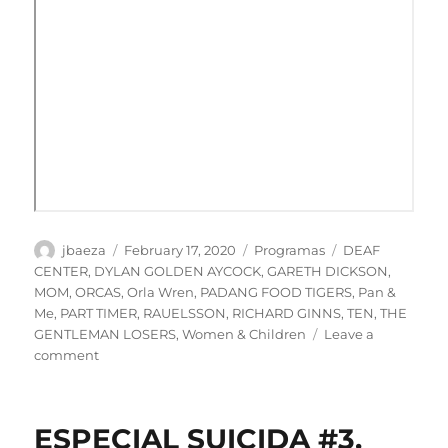
Author
Posted
Categories
Tags
jbaeza
February 17, 2020
Programas
DEAF
on
CENTER
,
DYLAN GOLDEN AYCOCK
,
GARETH DICKSON
,
MOM
,
ORCAS
,
Orla Wren
,
PADANG FOOD TIGERS
,
Pan &
Me
,
PART TIMER
,
RAUELSSON
,
RICHARD GINNS
,
TEN
,
THE
GENTLEMAN LOSERS
,
Women & Children
Leave a
on
comment
PODCAST
Especial
Suicida
ESPECIAL SUICIDA #3.
#3.