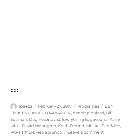
:::::
Author
Posted
Categories
Tags
jbaeza
February 27, 2017
Programas
BEN
on
FROST & DANIEL BJARNASON
,
benoit pioulard
,
Bill
Seaman
,
Dag Rosenqvist
,
Everything Is
,
gavouna
,
Kane
Ikin + David Wenngren
,
Keith Freund
,
Mokira
,
Pan & Me
,
on
PART TIMER
,
vieo abiungo
Leave a comment