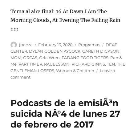
Tema al aire final: 16 At Dawn I Am The
Morning Clouds, At Evening The Falling Rain
:::::
Author
Posted
Categories
Tags
jbaeza
February 13, 2020
Programas
DEAF
on
CENTER
,
DYLAN GOLDEN AYCOCK
,
GARETH DICKSON
,
MOM
,
ORCAS
,
Orla Wren
,
PADANG FOOD TIGERS
,
Pan &
Me
,
PART TIMER
,
RAUELSSON
,
RICHARD GINNS
,
TEN
,
THE
GENTLEMAN LOSERS
,
Women & Children
Leave a
on
comment
ESPECIAL
SUICIDA
#3.
Podcasts de la emisiÃ³n
Febrero
17
suicida NÂ°4 de lunes 27
de
de febrero de 2017
2020.
Perdidos
en