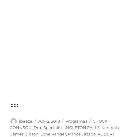
:::::
Author
Posted
Categories
Tags
jbaeza
July 2, 2018
Programas
CHUCK
on
JOHNSON
,
Dub Specialist
,
INGLETON FALLS
,
Kenneth
James Gibson
,
Lone Ranger
,
Prince Jazzbo
,
ROBERT