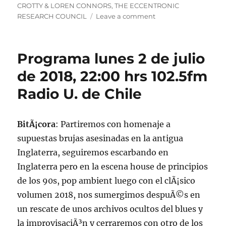
CROTTY & LOREN CONNORS
,
THE ECCENTRONIC
on
RESEARCH COUNCIL
Leave a comment
Podcast
lunes
2
Programa lunes 2 de julio
de
julio
de 2018, 22:00 hrs 102.5fm
de
Radio U. de Chile
2018
BitÃ¡cora
: Partiremos con homenaje a
supuestas brujas asesinadas en la antigua
Inglaterra, seguiremos escarbando en
Inglaterra pero en la escena house de principios
de los 90s, pop ambient luego con el clÃ¡sico
volumen 2018, nos sumergimos despuÃ©s en
un rescate de unos archivos ocultos del blues y
la improvisaciÃ³n y cerraremos con otro de los