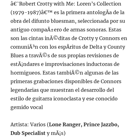
â€˜Robert Crotty with Me: Loren’s Collection
(1979-1987)â€™ es la primera antologÃ­a de la
obra del difunto bluesman, seleccionada por su
antiguo compaÃ±ero de armas sonoras. Estas
son las cintas inÃ©ditas de Crotty y Connors en
comuniÃ³n con los espÃ­ritus de Delta y County
Blues a travÃ©s de sus propias revisiones de
estÃ¡ndares e improvisaciones inductoras de
hormigueos. Estas tambiÃ©n algunas de las
primeras grabaciones disponibles de Connors
legendarias que muestran el desarrollo del
estilo de guitarra iconoclasta y ese conocido
gemido vocal
Artista: Varios (
Lone Ranger, Prince Jazzbo,
Dub Specialist
y mÃ¡s)