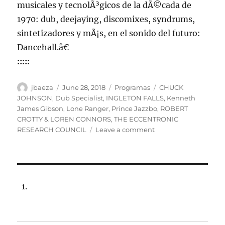
musicales y tecnolÃ³gicos de la dÃ©cada de
1970: dub, deejaying, discomixes, syndrums,
sintetizadores y mÃ¡s, en el sonido del futuro:
Dancehall.â€
:::::
Author
Posted
Categories
Tags
jbaeza
June 28, 2018
Programas
CHUCK
on
JOHNSON
,
Dub Specialist
,
INGLETON FALLS
,
Kenneth
James Gibson
,
Lone Ranger
,
Prince Jazzbo
,
ROBERT
CROTTY & LOREN CONNORS
,
THE ECCENTRONIC
on
RESEARCH COUNCIL
Leave a comment
Programa
lunes
2
de
julio
de
2018,
22:00
hrs