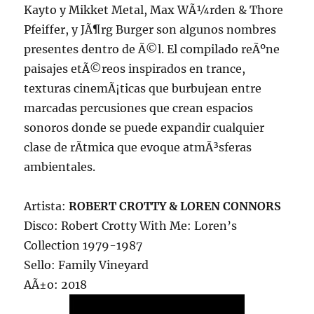
Kayto y Mikket Metal, Max WÃ¼rden & Thore
Pfeiffer, y JÃ¶rg Burger son algunos nombres
presentes dentro de Ã©l. El compilado reÃºne
paisajes etÃ©reos inspirados en trance,
texturas cinemÃ¡ticas que burbujean entre
marcadas percusiones que crean espacios
sonoros donde se puede expandir cualquier
clase de rÃ­tmica que evoque atmÃ³sferas
ambientales.
Artista:
ROBERT CROTTY & LOREN CONNORS
Disco: Robert Crotty With Me: Loren’s
Collection 1979-1987
Sello: Family Vineyard
AÃ±o: 2018