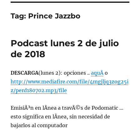
Tag:
Prince Jazzbo
Podcast lunes 2 de julio
de 2018
DESCARGA
(lunes 2): opciones ..
aquÃ­
o
http://www.mediafire.com/file/4mgjljq3zog25i
z/perd180702.mp3/file
EmisiÃ³n en lÃ­nea a travÃ©s de Podomatic …
esto significa en lÃ­nea, sin necesidad de
bajarlos al computador