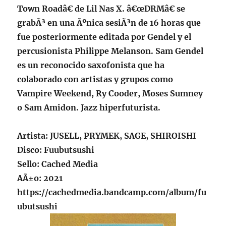
Town Roadâ€ de Lil Nas X. â€œDRMâ€ se
grabÃ³ en una Ãºnica sesiÃ³n de 16 horas que
fue posteriormente editada por Gendel y el
percusionista Philippe Melanson. Sam Gendel
es un reconocido saxofonista que ha
colaborado con artistas y grupos como
Vampire Weekend, Ry Cooder, Moses Sumney
o Sam Amidon. Jazz hiperfuturista.
Artista:
JUSELL, PRYMEK, SAGE, SHIROISHI
Disco: Fuubutsushi
Sello: Cached Media
AÃ±o: 2021
https://cachedmedia.bandcamp.com/album/fu
ubutsushi