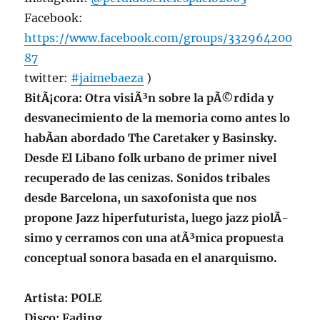
Facebook:
https://www.facebook.com/groups/332964200
87
twitter:
#jaimebaeza
)
BitÃ¡cora
: Otra visiÃ³n sobre la pÃ©rdida y
desvanecimiento de la memoria como antes lo
habÃ­an abordado The Caretaker y Basinsky.
Desde El Libano folk urbano de primer nivel
recuperado de las cenizas. Sonidos tribales
desde Barcelona, un saxofonista que nos
propone Jazz hiperfuturista, luego jazz piolÃ­
simo y cerramos con una atÃ³mica propuesta
conceptual sonora basada en el anarquismo.
Artista:
POLE
Disco: Fading