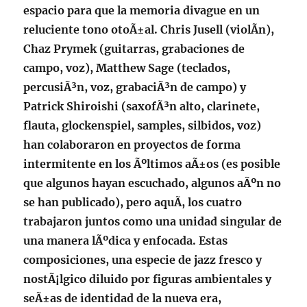
espacio para que la memoria divague en un
reluciente tono otoÃ±al. Chris Jusell (violÃ­n),
Chaz Prymek (guitarras, grabaciones de
campo, voz), Matthew Sage (teclados,
percusiÃ³n, voz, grabaciÃ³n de campo) y
Patrick Shiroishi (saxofÃ³n alto, clarinete,
flauta, glockenspiel, samples, silbidos, voz)
han colaboraron en proyectos de forma
intermitente en los Ãºltimos aÃ±os (es posible
que algunos hayan escuchado, algunos aÃºn no
se han publicado), pero aquÃ­, los cuatro
trabajaron juntos como una unidad singular de
una manera lÃºdica y enfocada. Estas
composiciones, una especie de jazz fresco y
nostÃ¡lgico diluido por figuras ambientales y
seÃ±as de identidad de la nueva era,