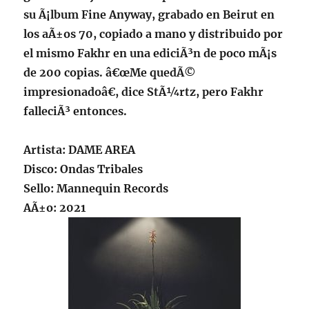
su Ã¡lbum Fine Anyway, grabado en Beirut en
los aÃ±os 70, copiado a mano y distribuido por
el mismo Fakhr en una ediciÃ³n de poco mÃ¡s
de 200 copias. â€œMe quedÃ©
impresionadoâ€, dice StÃ¼rtz, pero Fakhr
falleciÃ³ entonces.
Artista:
DAME AREA
Disco: Ondas Tribales
Sello: Mannequin Records
AÃ±o: 2021