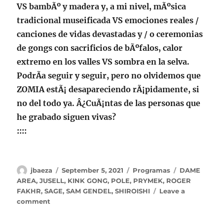
VS bambÃº y madera y, a mi nivel, mÃºsica
tradicional museificada VS emociones reales /
canciones de vidas devastadas y / o ceremonias
de gongs con sacrificios de bÃºfalos, calor
extremo en los valles VS sombra en la selva.
PodrÃ­a seguir y seguir, pero no olvidemos que
ZOMIA estÃ¡ desapareciendo rÃ¡pidamente, si
no del todo ya. Â¿CuÃ¡ntas de las personas que
he grabado siguen vivas?
::::
Author
Posted
Categories
Tags
jbaeza
September 5, 2021
Programas
DAME
on
AREA
,
JUSELL
,
KINK GONG
,
POLE
,
PRYMEK
,
ROGER
FAKHR
,
SAGE
,
SAM GENDEL
,
SHIROISHI
Leave a
on
comment
Programa