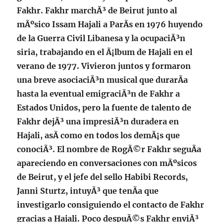
Fakhr. Fakhr marchÃ³ de Beirut junto al
mÃºsico Issam Hajali a ParÃ­s en 1976 huyendo
de la Guerra Civil Libanesa y la ocupaciÃ³n
siria, trabajando en el Ã¡lbum de Hajali en el
verano de 1977. Vivieron juntos y formaron
una breve asociaciÃ³n musical que durarÃ­a
hasta la eventual emigraciÃ³n de Fakhr a
Estados Unidos, pero la fuente de talento de
Fakhr dejÃ³ una impresiÃ³n duradera en
Hajali, asÃ­ como en todos los demÃ¡s que
conociÃ³. El nombre de RogÃ©r Fakhr seguÃ­a
apareciendo en conversaciones con mÃºsicos
de Beirut, y el jefe del sello Habibi Records,
Janni Sturtz, intuyÃ³ que tenÃ­a que
investigarlo consiguiendo el contacto de Fakhr
gracias a Hajali. Poco despuÃ©s Fakhr enviÃ³