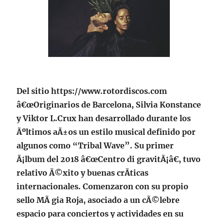
Del sitio https://www.rotordiscos.com
â€œOriginarios de Barcelona, Silvia Konstance
y Viktor L.Crux han desarrollado durante los
Ãºltimos aÃ±os un estilo musical definido por
algunos como “Tribal Wave”. Su primer
Ã¡lbum del 2018 â€œCentro di gravitÃ¡â€, tuvo
relativo Ã©xito y buenas crÃ­ticas
internacionales. Comenzaron con su propio
sello MÃ gia Roja, asociado a un cÃ©lebre
espacio para conciertos y actividades en su