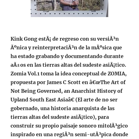
Kink Gong estÃ¡ de regreso con su versiÃ³n
Ãºnica y reinterpretaciÃ³n de la mÃºsica que
ha estado grabando y documentando durante
aÃ±os en las tierras altas del sudeste asiÃ¡tico.
Zomia Vol.1 toma la idea conceptual de ZOMIA,
propuesta por James C Scott en â€œThe Art of
Not Being Governed, an Anarchist History of
Upland South East Asiaâ€ (El arte de no ser
gobernado, una historia anarquista de las
tierras altas del sudeste asiÃ¡tico), para
construir su propio paisaje sonoro mitolÃ³gico
inspirado en una regiÃ³n semi-utÃ³pica donde