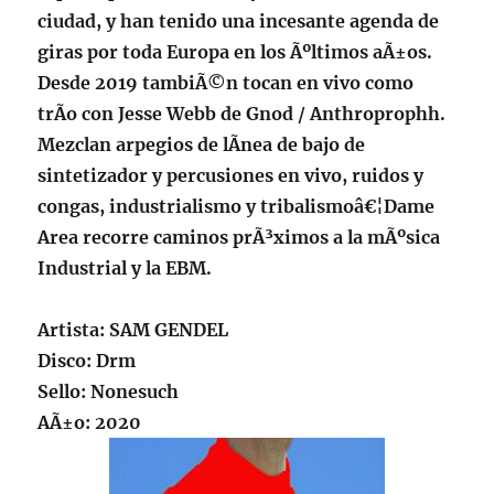
ciudad, y han tenido una incesante agenda de
giras por toda Europa en los Ãºltimos aÃ±os.
Desde 2019 tambiÃ©n tocan en vivo como
trÃ­o con Jesse Webb de Gnod / Anthroprophh.
Mezclan arpegios de lÃ­nea de bajo de
sintetizador y percusiones en vivo, ruidos y
congas, industrialismo y tribalismoâ€¦Dame
Area recorre caminos prÃ³ximos a la mÃºsica
Industrial y la EBM.
Artista:
SAM GENDEL
Disco: Drm
Sello: Nonesuch
AÃ±o: 2020