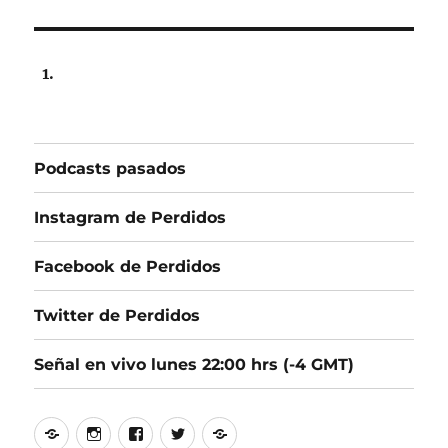
lunes
06
de
septiembre
de
2021,
22:00
hrs
Podcasts pasados
102.5fm
Radio
U.
Instagram de Perdidos
de
Chile.
Facebook de Perdidos
Twitter de Perdidos
Señal en vivo lunes 22:00 hrs (-4 GMT)
Podcasts
Instagram
Facebook
Twitter
Señal