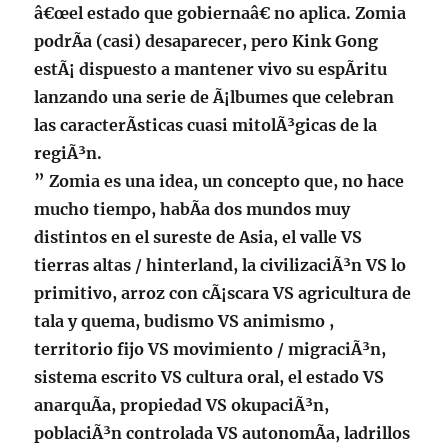
â€œel estado que gobiernaâ€ no aplica. Zomia
podrÃ­a (casi) desaparecer, pero Kink Gong
estÃ¡ dispuesto a mantener vivo su espÃ­ritu
lanzando una serie de Ã¡lbumes que celebran
las caracterÃ­sticas cuasi mitolÃ³gicas de la
regiÃ³n.
” Zomia es una idea, un concepto que, no hace
mucho tiempo, habÃ­a dos mundos muy
distintos en el sureste de Asia, el valle VS
tierras altas / hinterland, la civilizaciÃ³n VS lo
primitivo, arroz con cÃ¡scara VS agricultura de
tala y quema, budismo VS animismo ,
territorio fijo VS movimiento / migraciÃ³n,
sistema escrito VS cultura oral, el estado VS
anarquÃ­a, propiedad VS okupaciÃ³n,
poblaciÃ³n controlada VS autonomÃ­a, ladrillos