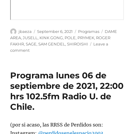
Author
Posted
Categories
Tags
jbaeza
September 6, 2021
Programas
DAME
on
AREA
,
JUSELL
,
KINK GONG
,
POLE
,
PRYMEK
,
ROGER
FAKHR
,
SAGE
,
SAM GENDEL
,
SHIROISHI
Leave a
on
comment
Podcast
Programa
lunes
Programa lunes 06 de
6
de
septiembre de 2021, 22:00
septiembre
hrs 102.5fm Radio U. de
de
2021
Chile.
(por si acaso, las RRSS de Perdidos son:
Instagram:
@perdidosenelespacio2003