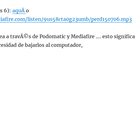
s 6):
aquÃ­
o
iafire.com/listen/9us58cta0g23umb/perd150706.mp3
ea a travÃ©s de Podomatic y Mediafire …. esto significa
ecesidad de bajarlos al computador,