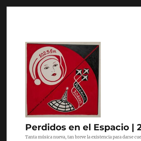
Perdidos en el Espacio | 
Tanta música nueva, tan breve la existencia para darse cue