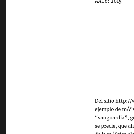
AÃ±o: 2015
Del sitio http:
ejemplo de mÃºs
“vanguardia”, g
se precie, que 