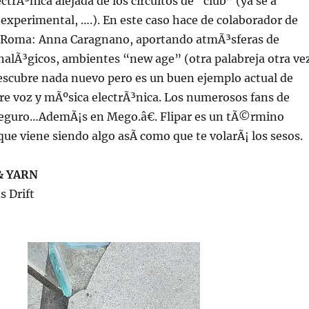
ctrÃ³nica alejada de los circuitos de “club” (ya se a
experimental, ….). En este caso hace de colaborador de
e Roma: Anna Caragnano, aportando atmÃ³sferas de
nalÃ³gicos, ambientes “new age” (otra palabreja otra ve
escubre nada nuevo pero es un buen ejemplo actual de
re voz y mÃºsica electrÃ³nica. Los numerosos fans de
seguro…AdemÃ¡s en Mego.â€. Flipar es un tÃ©rmino
ue viene siendo algo asÃ­ como que te volarÃ¡ los sesos.
& YARN
s Drift