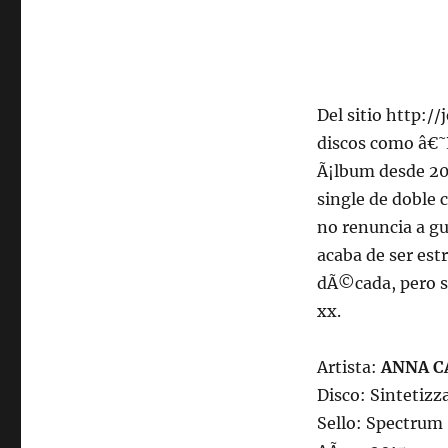
Del sitio http:/
discos como â€˜
Ã¡lbum desde 20
single de doble
no renuncia a g
acaba de ser est
dÃ©cada, pero s
xx.
Artista:
ANNA C
Disco: Sintetizz
Sello: Spectrum