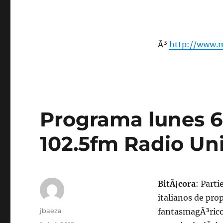
Ã³
http://www.
Programa lunes 6 
102.5fm Radio Uni
BitÃ¡cora
: Part
italianos de pr
Author
jbaeza
fantasmagÃ³rico