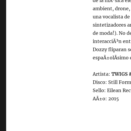
de la mÃºsica ele
ambient, drone, 
una vocalista d
sintetizadores a
de moda!). No d
interacciÃ³n ent
Dozzy fliparan 
espaÃ±olÃ­simo q
Artista:
TWIGS 
Disco: Still Form
Sello: Eilean Rec
AÃ±o: 2015