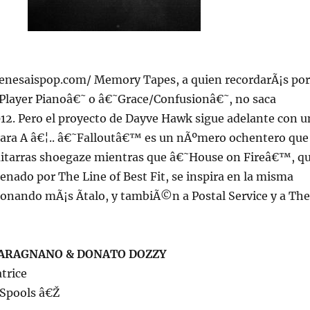
/jenesaispop.com/ Memory Tapes, a quien recordarÃ¡s por
Player Pianoâ€˜ o â€˜Grace/Confusionâ€˜, no saca
12. Pero el proyecto de Dayve Hawk sigue adelante con u
 cara A â€¦.. â€˜Falloutâ€™ es un nÃºmero ochentero que
uitarras shoegaze mientras que â€˜House on Fireâ€™, q
renado por The Line of Best Fit, se inspira en la misma
onando mÃ¡s Ã­talo, y tambiÃ©n a Postal Service y a The
ARAGNANO & DONATO DOZZY
atrice
 Spools â€Ž