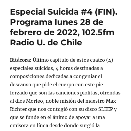
Suicida
Especial Suicida #4 (FIN).
#4.
Lunes
Programa lunes 28 de
28
febrero de 2022, 102.5fm
de
febrero
Radio U. de Chile
de
2022
Bitácora
: Último capítulo de estos cuatro (4)
especiales suicidas, 4 horas destinadas a
composiciones dedicadas a congeniar el
descanso que pide el cuerpo con este pie
forzado que son las canciones piolitas, ofrendas
al dios Morfeo, noble misión del maestro Max
Richter que nos contagió con su disco SLEEP y
que se funde en el ánimo de apoyar a una
emisora en línea desde donde surgió la