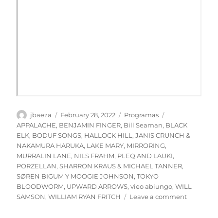
Author
Posted
Categories
Tags
jbaeza
February 28, 2022
Programas
on
APPALACHE
,
BENJAMIN FINGER
,
Bill Seaman
,
BLACK
ELK
,
BODUF SONGS
,
HALLOCK HILL
,
JANIS CRUNCH &
NAKAMURA HARUKA
,
LAKE MARY
,
MIRRORING
,
MURRALIN LANE
,
NILS FRAHM
,
PLEQ AND LAUKI
,
PORZELLAN
,
SHARRON KRAUS & MICHAEL TANNER
,
SØREN BIGUM Y MOOGIE JOHNSON
,
TOKYO
BLOODWORM
,
UPWARD ARROWS
,
vieo abiungo
,
WILL
on
SAMSON
,
WILLIAM RYAN FRITCH
Leave a comment
PODCAST
Especial