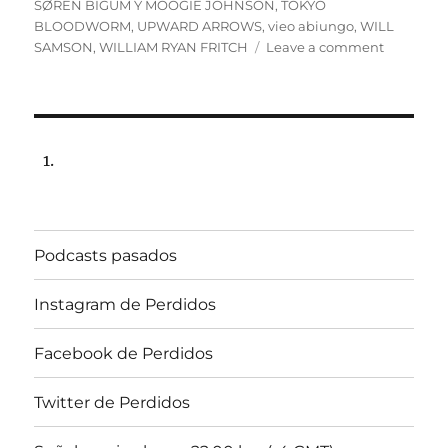
SØREN BIGUM Y MOOGIE JOHNSON
,
TOKYO
BLOODWORM
,
UPWARD ARROWS
,
vieo abiungo
,
WILL
on
SAMSON
,
WILLIAM RYAN FRITCH
Leave a comment
Especial
Suicida
#4
(FIN).
Program
lunes
28
de
febrero
Podcasts pasados
de
2022,
102.5fm
Instagram de Perdidos
Radio
U.
Facebook de Perdidos
de
Chile
Twitter de Perdidos