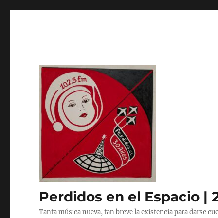
Perdidos en el Espacio | 
Tanta música nueva, tan breve la existencia para darse cue