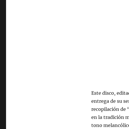
de
agosto
de
2025,
22:00
hrs
102.5fm
Radio
U.
de
Chile.
Este disco, edit
entrega de su ser
recopilación de 
en la tradición m
tono melancólico