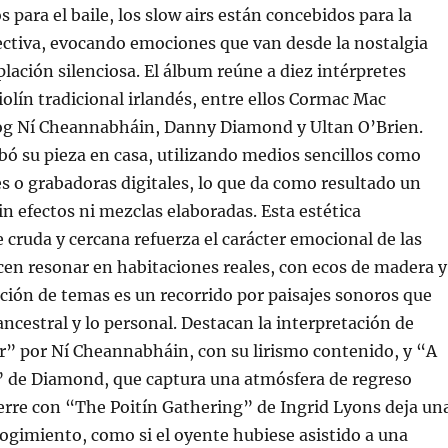
s para el baile, los slow airs están concebidos para la
ectiva, evocando emociones que van desde la nostalgia
lación silenciosa. El álbum reúne a diez intérpretes
iolín tradicional irlandés, entre ellos Cormac Mac
og Ní Cheannabháin, Danny Diamond y Ultan O’Brien.
ó su pieza en casa, utilizando medios sencillos como
s o grabadoras digitales, lo que da como resultado un
in efectos ni mezclas elaboradas. Esta estética
cruda y cercana refuerza el carácter emocional de las
cen resonar en habitaciones reales, con ecos de madera y
ección de temas es un recorrido por paisajes sonoros que
ancestral y lo personal. Destacan la interpretación de
” por Ní Cheannabháin, con su lirismo contenido, y “A
de Diamond, que captura una atmósfera de regreso
ierre con “The Poitín Gathering” de Ingrid Lyons deja un
ogimiento, como si el oyente hubiese asistido a una