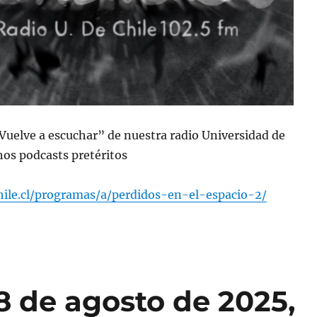
“Vuelve a escuchar” de nuestra radio Universidad de
os podcasts pretéritos
chile.cl/programas/a/perdidos-en-el-espacio-2/
8 de agosto de 2025,