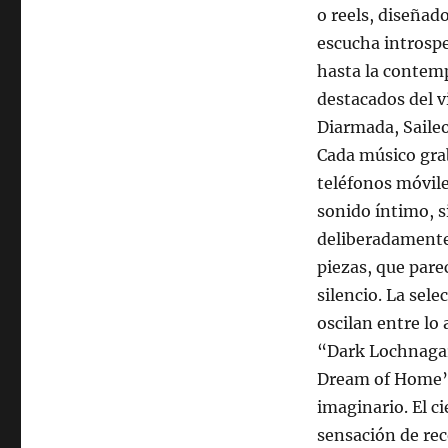
o reels, diseñado
escucha introsp
hasta la contemp
destacados del v
Diarmada, Saile
Cada músico grab
teléfonos móvile
sonido íntimo, s
deliberadamente 
piezas, que pare
silencio. La sel
oscilan entre lo 
“Dark Lochnagar
Dream of Home” 
imaginario. El c
sensación de rec