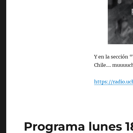
2025
Y en la sección 
Chile…. muuuuch
https://radio.u
Programa lunes 1