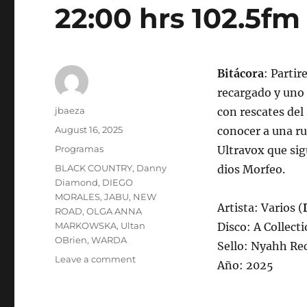
22:00 hrs 102.5fm 
Bitácora
: Parti
recargado y uno 
Author
jbaeza
con rescates de
Posted
August 16, 2025
conocer a una ru
on
Categories
Programas
Ultravox que sig
Tags
BLACK COUNTRY
,
Danny
dios Morfeo.
Diamond
,
DIEGO
MORALES
,
JABU
,
NEW
Artista: Varios (
ROAD
,
OLGA ANNA
MARKOWSKA
,
Ultan
Disco: A Collect
OBrien
,
WARDA
Sello: Nyahh Re
on
Leave a comment
Año: 2025
Programa
lunes
18