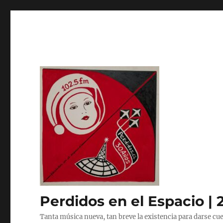
Perdidos en el Espacio | 
Tanta música nueva, tan breve la existencia para darse cue