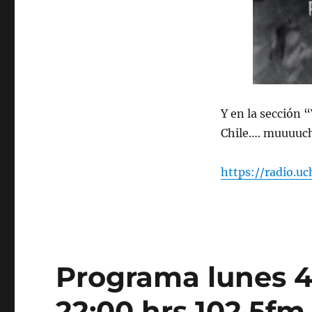
de
2025
Y en la sección 
Chile…. muuuuch
https://radio.u
Programa lunes 4
22:00 hrs 102.5fm 