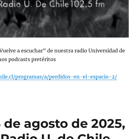
“Vuelve a escuchar” de nuestra radio Universidad de
os podcasts pretéritos
chile.cl/programas/a/perdidos-en-el-espacio-2/
 de agosto de 2025,
Radio U. de Chile.