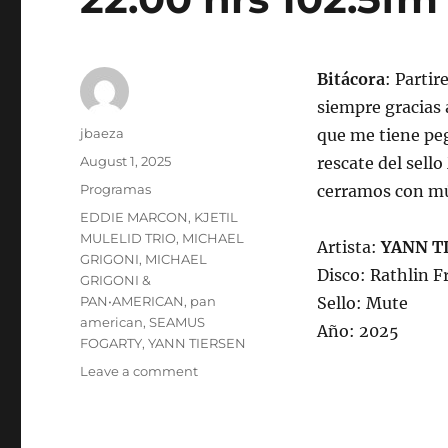
Bitácora
: Parti
siempre gracias 
Author
jbaeza
que me tiene pe
Posted
August 1, 2025
rescate del sell
on
Categories
Programas
cerramos con m
Tags
EDDIE MARCON
,
KJETIL
MULELID TRIO
,
MICHAEL
Artista:
YANN T
GRIGONI
,
MICHAEL
Disco: Rathlin F
GRIGONI &
PAN•AMERICAN
,
pan
Sello: Mute
american
,
SEAMUS
Año: 2025
FOGARTY
,
YANN TIERSEN
on
Leave a comment
Programa
lunes
4