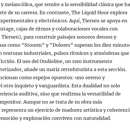
y melancólica, que remite a la sensibilidad clásica que h
rte de su carrera. En contraste, The Liquid Hour explora
experimentales y electrónicos. Aquí, Tiersen se apoya en
intage, cajas de ritmos y colaboraciones vocales con
 Tiersen), para construir paisajes sonoros densos y
as como “Stourm” y “Dolores” superan los diez minuto
 texturas industriales, pulsos rítmicos y atmósferas que
 ficción. El uso del Ondioline, un raro instrumento
ntetizador, añade un matiz retrofuturista a esta sección.
ncionan como espejos opuestos: uno sereno y
l otro inquieto y vanguardista. Esta dualidad no solo
riencia auditiva, sino que reafirma la versatilidad de
mpositor. Aunque no se trata de su obra más
í representa un ejercicio de madurez artística y coherenc
emoción y exploración conviven con naturalidad.