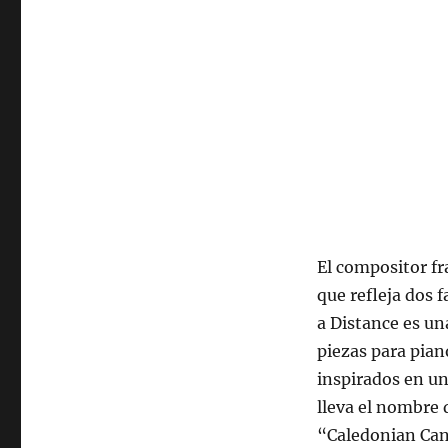
de
agosto
de
2025,
22:00
hrs
102.5fm
Radio
U.
de
Chile.
El compositor f
que refleja dos 
a Distance es un
piezas para pian
inspirados en un
lleva el nombre 
“Caledonian Cana