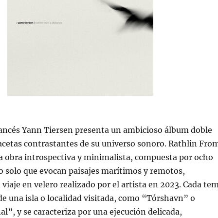
rancés Yann Tiersen presenta un ambicioso álbum doble
facetas contrastantes de su universo sonoro. Rathlin Fro
a obra introspectiva y minimalista, compuesta por ocho
o solo que evocan paisajes marítimos y remotos,
 viaje en velero realizado por el artista en 2023. Cada te
de una isla o localidad visitada, como “Tórshavn” o
l”, y se caracteriza por una ejecución delicada,