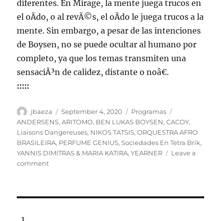
diferentes. En Mirage, la mente juega trucos en
el oÃ­do, o al revÃ©s, el oÃ­do le juega trucos a la
mente. Sin embargo, a pesar de las intenciones
de Boysen, no se puede ocultar al humano por
completo, ya que los temas transmiten una
sensaciÃ³n de calidez, distante o noâ€.
:::::
Author
Posted
Categories
Tags
jbaeza
September 4, 2020
Programas
on
ANDERSENS
,
ARITOMO
,
BEN LUKAS BOYSEN
,
CACOY
,
Liaisons Dangereuses
,
NIKOS TATSIS
,
ORQUESTRA AFRO
BRASILEIRA
,
PERFUME GENIUS
,
Sociedades En Tetra Brik
,
YANNIS DIMITRAS & MARIA KATIRA
,
YEARNER
Leave a
on
comment
Programa
lunes
7
de
septiembre