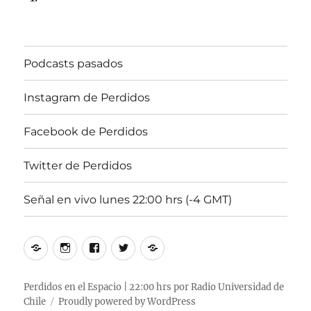
de
2020,
25
aÃ±os
Podcasts pasados
al
aire,
22:00
Instagram de Perdidos
hrs
102.5fm
Facebook de Perdidos
Radio
U.
Twitter de Perdidos
de
Chile
Señal en vivo lunes 22:00 hrs (-4 GMT)
Podcasts
Instagram
Facebook
Twitter
Señal
pasados
de
de
de
en
Perdidos
Perdidos
Perdidos
vivo
Perdidos en el Espacio | 22:00 hrs por Radio Universidad de
Chile
Proudly powered by WordPress
lunes