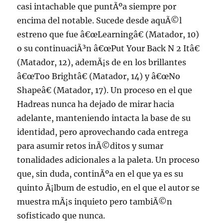
casi intachable que puntÃºa siempre por
encima del notable. Sucede desde aquÃ©l
estreno que fue â€œLearningâ€ (Matador, 10)
o su continuaciÃ³n â€œPut Your Back N 2 Itâ€
(Matador, 12), ademÃ¡s de en los brillantes
â€œToo Brightâ€ (Matador, 14) y â€œNo
Shapeâ€ (Matador, 17). Un proceso en el que
Hadreas nunca ha dejado de mirar hacia
adelante, manteniendo intacta la base de su
identidad, pero aprovechando cada entrega
para asumir retos inÃ©ditos y sumar
tonalidades adicionales a la paleta. Un proceso
que, sin duda, continÃºa en el que ya es su
quinto Ã¡lbum de estudio, en el que el autor se
muestra mÃ¡s inquieto pero tambiÃ©n
sofisticado que nunca.