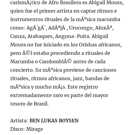
carismÃ¡tico de Afro Brasilera es Abigail Moura,
quien fue el primer artista en captar ritmos e
instrumentos rituales de la mÃºsica macumba
como: AgÃ´gÃ´, AdÃªjÃ , Urucongo, AfoxÃª,
Canza, Atabaques, Angona-Puita. Abigail
Moura no fue iniciado en los Orishas africanos,
pero Ã©l estaba procediendo a rituales de
Macumba o CandomblÃ© antes de cada
concierto. Su mÃºsica proviene de canciones
rituales, ritmos africanos, jazz, bandas de
mÃºsica y mucho mÃ¡s. Este registro
extremadamente raro es parte del mayor
tesoro de Brasil.
Artista:
BEN LUKAS BOYSEN
Disco: Mirage