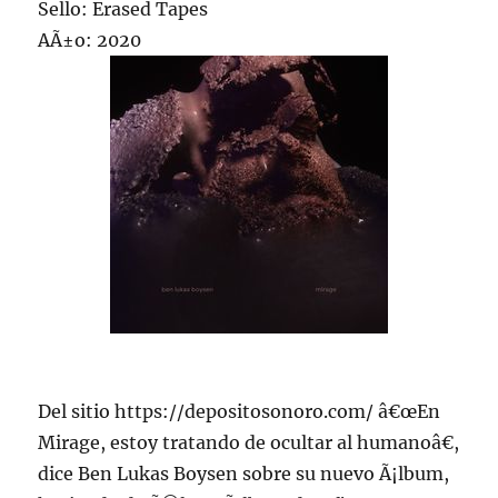
Sello: Erased Tapes
AÃ±o: 2020
Del sitio https://depositosonoro.com/ â€œEn
Mirage, estoy tratando de ocultar al humanoâ€,
dice Ben Lukas Boysen sobre su nuevo Ã¡lbum,