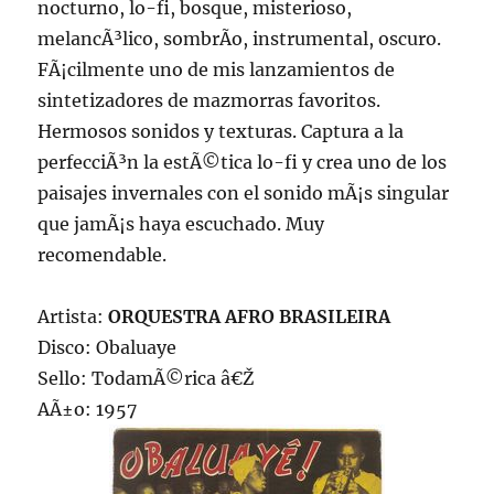
nocturno, lo-fi, bosque, misterioso,
melancÃ³lico, sombrÃ­o, instrumental, oscuro.
FÃ¡cilmente uno de mis lanzamientos de
sintetizadores de mazmorras favoritos.
Hermosos sonidos y texturas. Captura a la
perfecciÃ³n la estÃ©tica lo-fi y crea uno de los
paisajes invernales con el sonido mÃ¡s singular
que jamÃ¡s haya escuchado. Muy
recomendable.
Artista:
ORQUESTRA AFRO BRASILEIRA
Disco: Obaluaye
Sello: TodamÃ©rica â€Ž
AÃ±o: 1957