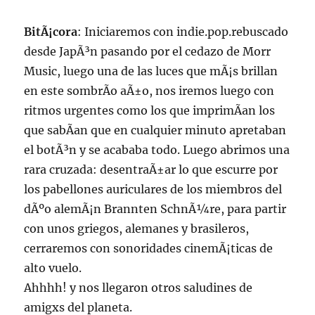
aÃ±os
y
BitÃ¡cora
: Iniciaremos con indie.pop.rebuscado
un
dÃ­
desde JapÃ³n pasando por el cedazo de Morr
a.
Music, luego una de las luces que mÃ¡s brillan
en este sombrÃ­o aÃ±o, nos iremos luego con
ritmos urgentes como los que imprimÃ­an los
que sabÃ­an que en cualquier minuto apretaban
el botÃ³n y se acababa todo. Luego abrimos una
rara cruzada: desentraÃ±ar lo que escurre por
los pabellones auriculares de los miembros del
dÃºo alemÃ¡n Brannten SchnÃ¼re, para partir
con unos griegos, alemanes y brasileros,
cerraremos con sonoridades cinemÃ¡ticas de
alto vuelo.
Ahhhh! y nos llegaron otros saludines de
amigxs del planeta.