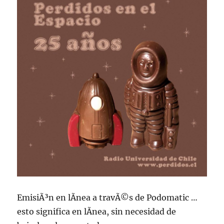
EmisiÃ³n en lÃ­nea a travÃ©s de Podomatic …
esto significa en lÃ­nea, sin necesidad de