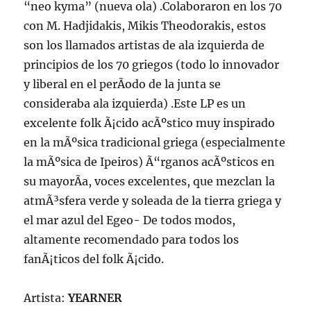
“neo kyma” (nueva ola) .Colaboraron en los 70
con M. Hadjidakis, Mikis Theodorakis, estos
son los llamados artistas de ala izquierda de
principios de los 70 griegos (todo lo innovador
y liberal en el perÃ­odo de la junta se
consideraba ala izquierda) .Este LP es un
excelente folk Ã¡cido acÃºstico muy inspirado
en la mÃºsica tradicional griega (especialmente
la mÃºsica de Ipeiros) Ã“rganos acÃºsticos en
su mayorÃ­a, voces excelentes, que mezclan la
atmÃ³sfera verde y soleada de la tierra griega y
el mar azul del Egeo- De todos modos,
altamente recomendado para todos los
fanÃ¡ticos del folk Ã¡cido.
Artista:
YEARNER