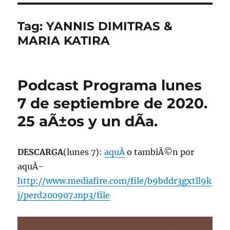
Tag:
YANNIS DIMITRAS &
MARIA KATIRA
Podcast Programa lunes
7 de septiembre de 2020.
25 aÃ±os y un dÃ­a.
DESCARGA
(lunes 7):
aquÃ­
o tambiÃ©n por
aquÃ­
http://www.mediafire.com/file/b9bddr3gxtll9k
j/perd200907.mp3/file