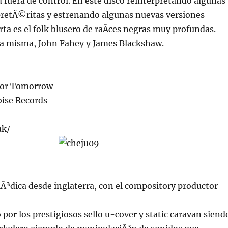
fuera de control. En este disco reinterpretando algunas
retÃ©ritas y estrenando algunas nuevas versiones
rta es el folk blusero de raÃ­ces negras muy profundas.
 la misma, John Fahey y James Blackshaw.
For Tomorrow
oise Records
uk/
Ã³dica desde inglaterra, con el compository productor
 por los prestigiosos sello u-cover y static caravan siend