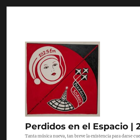
Perdidos en el Espacio | 
Tanta música nueva, tan breve la existencia para darse cue