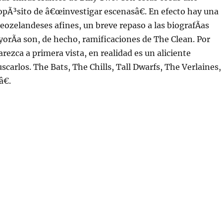
pÃ³sito de â€œinvestigar escenasâ€. En efecto hay una
neozelandeses afines, un breve repaso a las biografÃ­as
yorÃ­a son, de hecho, ramificaciones de The Clean. Por
rezca a primera vista, en realidad es un aliciente
scarlos. The Bats, The Chills, Tall Dwarfs, The Verlaines,
€.