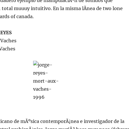
erdadero ejemplo de manipulaciÃ³n de sonidos que
total muuuy intuitivo. En la misma lÃ­nea de two lone
rds of canada.
REYES
 Vaches
 Vaches
cano de mÃºsica contemporÃ¡nea e investigador de la