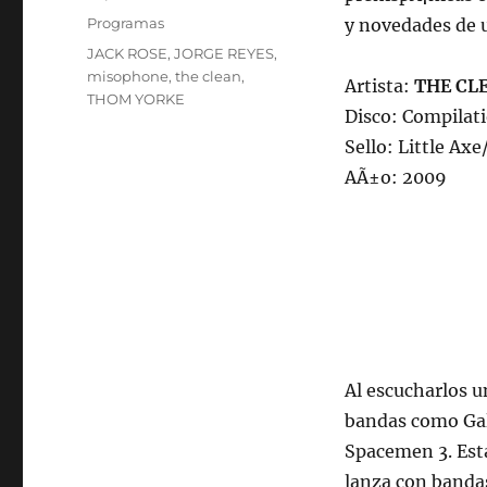
on
Categories
Programas
y novedades de 
Tags
JACK ROSE
,
JORGE REYES
,
misophone
,
the clean
,
Artista:
THE CL
THOM YORKE
Disco: Compilat
Sello: Little Ax
AÃ±o: 2009
Al escucharlos u
bandas como Gala
Spacemen 3. Esta
lanza con bandas