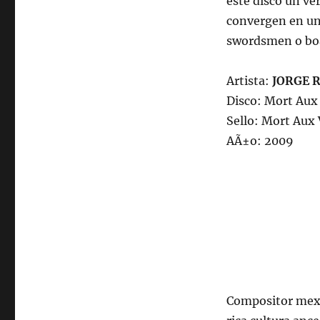
este disco un v
convergen en un 
swordsmen o boa
Artista:
JORGE 
Disco: Mort Aux
Sello: Mort Aux
AÃ±o: 2009
Compositor mexi