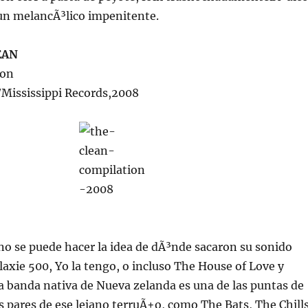
un melancÃ³lico impenitente.
EAN
ion
e/Mississippi Records,2008
no se puede hacer la idea de dÃ³nde sacaron su sonido
xie 500, Yo la tengo, o incluso The House of Love y
 banda nativa de Nueva zelanda es una de las puntas de
 pares de ese lejano terruÃ±o, como The Bats, The Chills