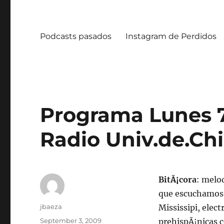
Podcasts pasados
Instagram de Perdidos
Programa Lunes 7
Radio Univ.de.Chi
BitÃ¡cora
: melo
que escuchamos, 
Author
jbaeza
Mississipi, elec
Posted
September 3, 2009
prehispÃ¡nicas c