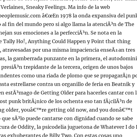
 Verlaines, Sneaky Feelings. Ma info de la web
eoplemusic.com â€œEn 1978 la onda expansiva del pun
o al fin del mundo pero si algo llama la atenciÃ³n de The
ejan sus emociones a la perfecciÃ³n. Se nota en la
e Tally Ho!, Anything Could Happen y Point that thing
 atravesadas por una misma impaciencia enseÃ±an tres
tas, la gamberrada punzante en la primera, el autodomin
a presiÃ³n trepidante de la tercera, origen de unos bajos
tundentes como una riada de plomo que se propagarÃ¡n p
asta estrellarse contra un organillo de feria en Beatnik y
n estÃ³mago de Getting Older para hacerles cantar con l
ost punk britÃ¡nico de los ochenta eso tan fÃ¡cilÃ³n de
g older, youâ€™re getting old now, and you donâ€™t
 que sÃ³lo puede cantarse con dignidad cuando se sabe
scura de Oddity, la psicodelia juguetona de Whatever I do 
rras exhuberantes de Billy Two. Con estas cosas uno