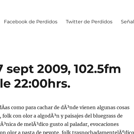
Facebook de Perdidos
Twitter de Perdidos
Señal
 sept 2009, 102.5fm
le 22:00hrs.
dÃ­as como para cachar de dÃ³nde vienen algunas cosas
folk con olor a algodÃ³n y paisajes del bluegrass de
trÃ³nica de melÃ³dico gusto al paladar, evocaciones
on olor a pasta de peyote, folk trasnochadamentelÃºdic