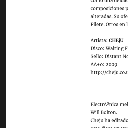
como una deidad 
composiciones p
alteradas. Su ofe
Filete. Otros en
Artista:
CHEjU
Disco: Waiting 
Sello: Distant N
AÃ±o: 2009
http://cheju.co.
ElectrÃ³nica mel
Will Bolton.
Cheju ha editado