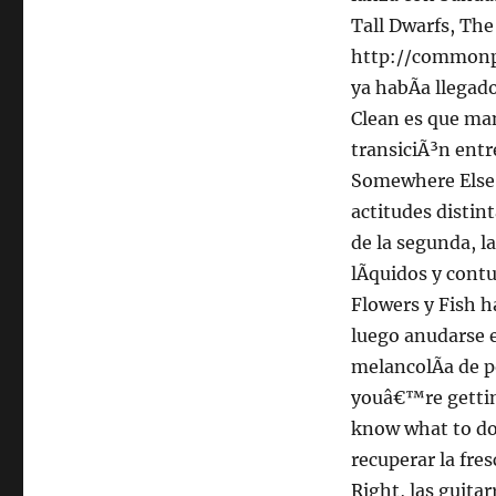
Tall Dwarfs, The
http://commonp
ya habÃ­a llegad
Clean es que man
transiciÃ³n entr
Somewhere Else,
actitudes distin
de la segunda, l
lÃ­quidos y con
Flowers y Fish h
luego anudarse e
melancolÃ­a de p
youâ€™re gettin
know what to do
recuperar la fre
Right, las guita