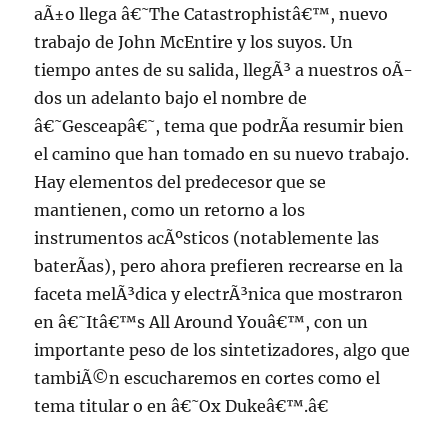
aÃ±o llega â€˜The Catastrophistâ€™, nuevo
trabajo de John McEntire y los suyos. Un
tiempo antes de su salida, llegÃ³ a nuestros oÃ­
dos un adelanto bajo el nombre de
â€˜Gesceapâ€˜, tema que podrÃ­a resumir bien
el camino que han tomado en su nuevo trabajo.
Hay elementos del predecesor que se
mantienen, como un retorno a los
instrumentos acÃºsticos (notablemente las
baterÃ­as), pero ahora prefieren recrearse en la
faceta melÃ³dica y electrÃ³nica que mostraron
en â€˜Itâ€™s All Around Youâ€™, con un
importante peso de los sintetizadores, algo que
tambiÃ©n escucharemos en cortes como el
tema titular o en â€˜Ox Dukeâ€™.â€