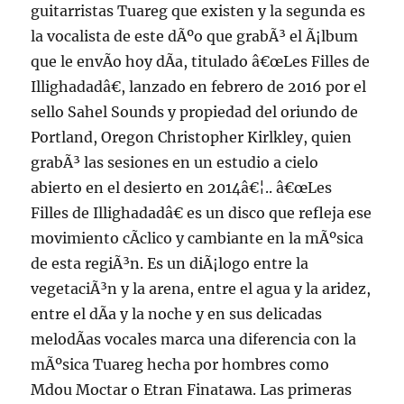
guitarristas Tuareg que existen y la segunda es
la vocalista de este dÃºo que grabÃ³ el Ã¡lbum
que le envÃ­o hoy dÃ­a, titulado â€œLes Filles de
Illighadadâ€, lanzado en febrero de 2016 por el
sello Sahel Sounds y propiedad del oriundo de
Portland, Oregon Christopher Kirlkley, quien
grabÃ³ las sesiones en un estudio a cielo
abierto en el desierto en 2014â€¦.. â€œLes
Filles de Illighadadâ€ es un disco que refleja ese
movimiento cÃ­clico y cambiante en la mÃºsica
de esta regiÃ³n. Es un diÃ¡logo entre la
vegetaciÃ³n y la arena, entre el agua y la aridez,
entre el dÃ­a y la noche y en sus delicadas
melodÃ­as vocales marca una diferencia con la
mÃºsica Tuareg hecha por hombres como
Mdou Moctar o Etran Finatawa. Las primeras