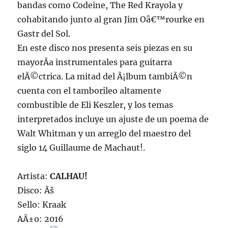
bandas como Codeine, The Red Krayola y
cohabitando junto al gran Jim Oâ€™rourke en
Gastr del Sol.
En este disco nos presenta seis piezas en su
mayorÃ­a instrumentales para guitarra
elÃ©ctrica. La mitad del Ã¡lbum tambiÃ©n
cuenta con el tamborileo altamente
combustible de Eli Keszler, y los temas
interpretados incluye un ajuste de un poema de
Walt Whitman y un arreglo del maestro del
siglo 14 Guillaume de Machaut!.
Artista:
CALHAU!
Disco: Ãš
Sello: Kraak
AÃ±o: 2016