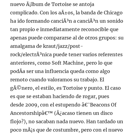
nuevo Ã¡lbum de Tortoise se antoja
complicado. Con los aÃ±os, la banda de Chicago
ha ido formando canciÃ³n a canciÃ³n un sonido
tan propio e inmediatamente reconocible que
apenas puede compararse al de otros grupos: su
amalgama de kraut/jazz/post-
rock/electrÃ³nica puede tener varios referentes
anteriores, como Soft Machine, pero lo que
podÃ­a ser una influencia queda como algo
remoto cuando valoramos su trabajo. El
gÃ©nero, el estilo, es Tortoise y punto. El caso
es que se estaban haciendo de rogar, pues
desde 2009, con el estupendo â€˜Beacons Of
Ancestorshipâ€™ (Â¿acaso tienen un disco
flojo?), no sacaban nada nuevo. Han tardado un
poco mÃ¡s que de costumbre, pero con el nuevo