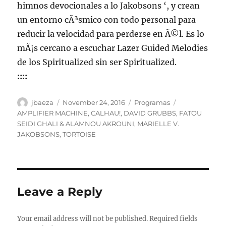
himnos devocionales a lo Jakobsons ‘, y crean
un entorno cÃ³smico con todo personal para
reducir la velocidad para perderse en Ã©l. Es lo
mÃ¡s cercano a escuchar Lazer Guided Melodies
de los Spiritualized sin ser Spiritualized.
::::
Author
Posted
Categories
Tags
jbaeza
November 24, 2016
Programas
on
AMPLIFIER MACHINE
,
CALHAU!
,
DAVID GRUBBS
,
FATOU
SEIDI GHALI & ALAMNOU AKROUNI
,
MARIELLE V.
JAKOBSONS
,
TORTOISE
Leave a Reply
Your email address will not be published.
Required fields