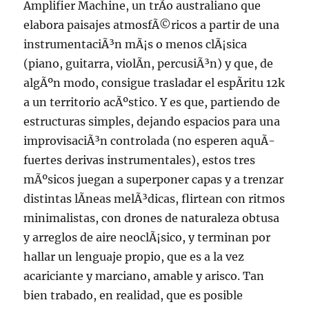
Amplifier Machine, un trÃ­o australiano que
elabora paisajes atmosfÃ©ricos a partir de una
instrumentaciÃ³n mÃ¡s o menos clÃ¡sica
(piano, guitarra, violÃ­n, percusiÃ³n) y que, de
algÃºn modo, consigue trasladar el espÃ­ritu 12k
a un territorio acÃºstico. Y es que, partiendo de
estructuras simples, dejando espacios para una
improvisaciÃ³n controlada (no esperen aquÃ­
fuertes derivas instrumentales), estos tres
mÃºsicos juegan a superponer capas y a trenzar
distintas lÃ­neas melÃ³dicas, flirtean con ritmos
minimalistas, con drones de naturaleza obtusa
y arreglos de aire neoclÃ¡sico, y terminan por
hallar un lenguaje propio, que es a la vez
acariciante y marciano, amable y arisco. Tan
bien trabado, en realidad, que es posible