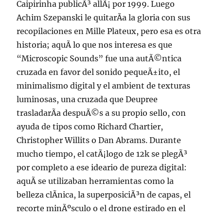
Caipirinha publicÃ³ allÃ¡ por 1999. Luego
Achim Szepanski le quitarÃ­a la gloria con sus
recopilaciones en Mille Plateux, pero esa es otra
historia; aquÃ­ lo que nos interesa es que
“Microscopic Sounds” fue una autÃ©ntica
cruzada en favor del sonido pequeÃ±ito, el
minimalismo digital y el ambient de texturas
luminosas, una cruzada que Deupree
trasladarÃ­a despuÃ©s a su propio sello, con
ayuda de tipos como Richard Chartier,
Christopher Willits o Dan Abrams. Durante
mucho tiempo, el catÃ¡logo de 12k se plegÃ³
por completo a ese ideario de pureza digital:
aquÃ­ se utilizaban herramientas como la
belleza clÃ­nica, la superposiciÃ³n de capas, el
recorte minÃºsculo o el drone estirado en el