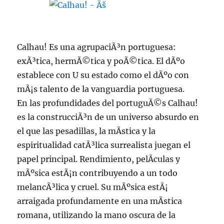
Calhau! Es una agrupaciÃ³n portuguesa:
exÃ³tica, hermÃ©tica y poÃ©tica. El dÃºo
establece con U su estado como el dÃºo con
mÃ¡s talento de la vanguardia portuguesa.
En las profundidades del portuguÃ©s Calhau!
es la construcciÃ³n de un universo absurdo en
el que las pesadillas, la mÃ­stica y la
espiritualidad catÃ³lica surrealista juegan el
papel principal. Rendimiento, pelÃ­culas y
mÃºsica estÃ¡n contribuyendo a un todo
melancÃ³lica y cruel. Su mÃºsica estÃ¡
arraigada profundamente en una mÃ­stica
romana, utilizando la mano oscura de la