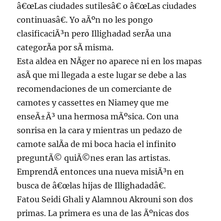
â€œLas ciudades sutilesâ€ o â€œLas ciudades
continuasâ€. Yo aÃºn no les pongo
clasificaciÃ³n pero Illighadad serÃ­a una
categorÃ­a por sÃ­ misma.
Esta aldea en NÃ­ger no aparece ni en los mapas
asÃ­ que mi llegada a este lugar se debe a las
recomendaciones de un comerciante de
camotes y cassettes en Niamey que me
enseÃ±Ã³ una hermosa mÃºsica. Con una
sonrisa en la cara y mientras un pedazo de
camote salÃ­a de mi boca hacia el infinito
preguntÃ© quiÃ©nes eran las artistas.
EmprendÃ­ entonces una nueva misiÃ³n en
busca de â€œlas hijas de Illighadadâ€.
Fatou Seidi Ghali y Alamnou Akrouni son dos
primas. La primera es una de las Ãºnicas dos