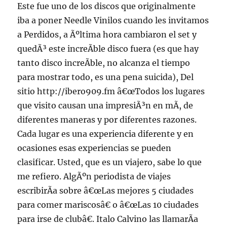
Este fue uno de los discos que originalmente
iba a poner Needle Vinilos cuando les invitamos
a Perdidos, a Ãºltima hora cambiaron el set y
quedÃ³ este increÃ­ble disco fuera (es que hay
tanto disco increÃ­ble, no alcanza el tiempo
para mostrar todo, es una pena suicida), Del
sitio http://ibero909.fm â€œTodos los lugares
que visito causan una impresiÃ³n en mÃ­, de
diferentes maneras y por diferentes razones.
Cada lugar es una experiencia diferente y en
ocasiones esas experiencias se pueden
clasificar. Usted, que es un viajero, sabe lo que
me refiero. AlgÃºn periodista de viajes
escribirÃ­a sobre â€œLas mejores 5 ciudades
para comer mariscosâ€ o â€œLas 10 ciudades
para irse de clubâ€. Italo Calvino las llamarÃ­a