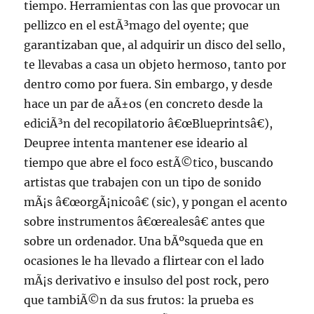
tiempo. Herramientas con las que provocar un
pellizco en el estÃ³mago del oyente; que
garantizaban que, al adquirir un disco del sello,
te llevabas a casa un objeto hermoso, tanto por
dentro como por fuera. Sin embargo, y desde
hace un par de aÃ±os (en concreto desde la
ediciÃ³n del recopilatorio â€œBlueprintsâ€),
Deupree intenta mantener ese ideario al
tiempo que abre el foco estÃ©tico, buscando
artistas que trabajen con un tipo de sonido
mÃ¡s â€œorgÃ¡nicoâ€ (sic), y pongan el acento
sobre instrumentos â€œrealesâ€ antes que
sobre un ordenador. Una bÃºsqueda que en
ocasiones le ha llevado a flirtear con el lado
mÃ¡s derivativo e insulso del post rock, pero
que tambiÃ©n da sus frutos: la prueba es