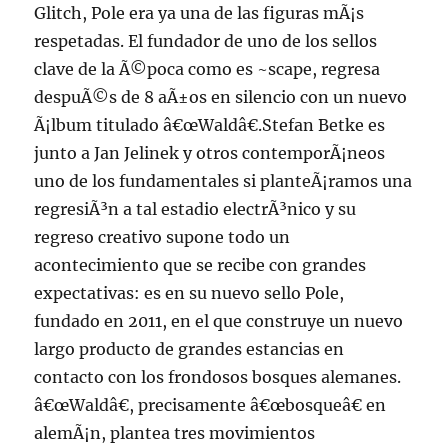
Glitch, Pole era ya una de las figuras mÃ¡s
respetadas. El fundador de uno de los sellos
clave de la Ã©poca como es ~scape, regresa
despuÃ©s de 8 aÃ±os en silencio con un nuevo
Ã¡lbum titulado â€œWaldâ€.Stefan Betke es
junto a Jan Jelinek y otros contemporÃ¡neos
uno de los fundamentales si planteÃ¡ramos una
regresiÃ³n a tal estadio electrÃ³nico y su
regreso creativo supone todo un
acontecimiento que se recibe con grandes
expectativas: es en su nuevo sello Pole,
fundado en 2011, en el que construye un nuevo
largo producto de grandes estancias en
contacto con los frondosos bosques alemanes.
â€œWaldâ€, precisamente â€œbosqueâ€ en
alemÃ¡n, plantea tres movimientos