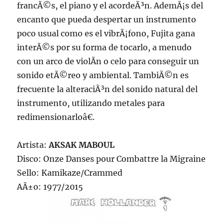
francÃ©s, el piano y el acordeÃ³n. AdemÃ¡s del
encanto que pueda despertar un instrumento
poco usual como es el vibrÃ¡fono, Fujita gana
interÃ©s por su forma de tocarlo, a menudo
con un arco de violÃ­n o celo para conseguir un
sonido etÃ©reo y ambiental. TambiÃ©n es
frecuente la alteraciÃ³n del sonido natural del
instrumento, utilizando metales para
redimensionarloâ€.
Artista:
AKSAK MABOUL
Disco: Onze Danses pour Combattre la Migraine
Sello: Kamikaze/Crammed
AÃ±o: 1977/2015