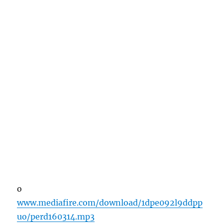
o
www.mediafire.com/download/1dpe092l9ddpp
uo/perd160314.mp3