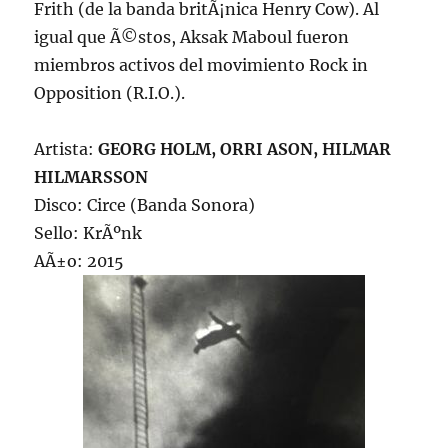
Frith (de la banda britÃ¡nica Henry Cow). Al
igual que Ã©stos, Aksak Maboul fueron
miembros activos del movimiento Rock in
Opposition (R.I.O.).
Artista:
GEORG HOLM, ORRI ASON, HILMAR
HILMARSSON
Disco: Circe (Banda Sonora)
Sello: KrÃºnk
AÃ±o: 2015