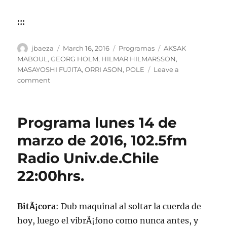
:::
Author
Posted
Categories
Tags
jbaeza
March 16, 2016
Programas
AKSAK
on
MABOUL
,
GEORG HOLM
,
HILMAR HILMARSSON
,
MASAYOSHI FUJITA
,
ORRI ASON
,
POLE
Leave a
on
comment
Podcast
de
la
Programa lunes 14 de
emisiÃ³n
de
marzo de 2016, 102.5fm
lunes
Radio Univ.de.Chile
14
de
22:00hrs.
marzo
de
2016
BitÃ¡cora
: Dub maquinal al soltar la cuerda de
hoy, luego el vibrÃ¡fono como nunca antes, y