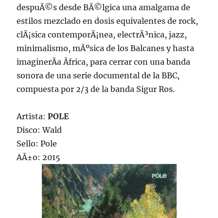
despuÃ©s desde BÃ©lgica una amalgama de
estilos mezclado en dosis equivalentes de rock,
clÃ¡sica contemporÃ¡nea, electrÃ³nica, jazz,
minimalismo, mÃºsica de los Balcanes y hasta
imaginerÃ­a Ãfrica, para cerrar con una banda
sonora de una serie documental de la BBC,
compuesta por 2/3 de la banda Sigur Ros.
Artista:
POLE
Disco: Wald
Sello: Pole
AÃ±o: 2015