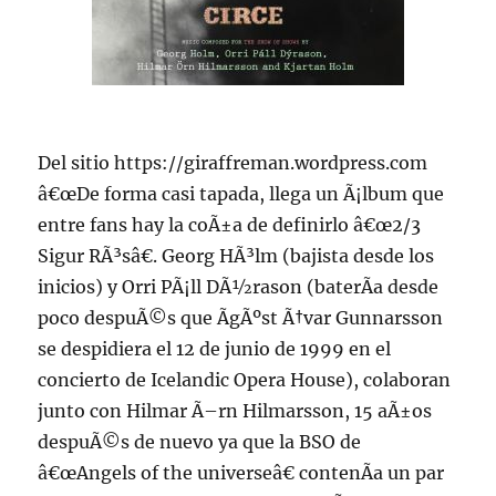
Del sitio https://giraffreman.wordpress.com
â€œDe forma casi tapada, llega un Ã¡lbum que
entre fans hay la coÃ±a de definirlo â€œ2/3
Sigur RÃ³sâ€. Georg HÃ³lm (bajista desde los
inicios) y Orri PÃ¡ll DÃ½rason (baterÃ­a desde
poco despuÃ©s que ÃgÃºst Ã†var Gunnarsson
se despidiera el 12 de junio de 1999 en el
concierto de Icelandic Opera House), colaboran
junto con Hilmar Ã–rn Hilmarsson, 15 aÃ±os
despuÃ©s de nuevo ya que la BSO de
â€œAngels of the universeâ€ contenÃ­a un par