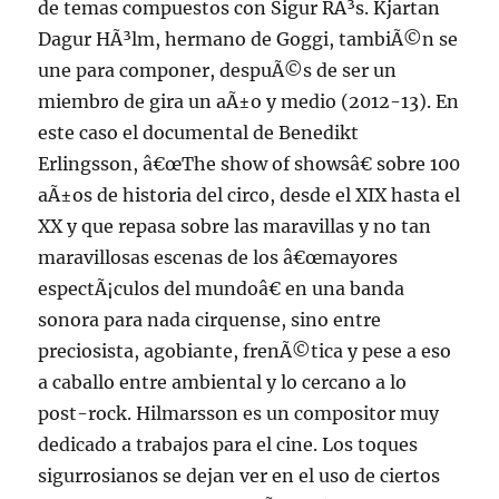
de temas compuestos con Sigur RÃ³s. Kjartan
Dagur HÃ³lm, hermano de Goggi, tambiÃ©n se
une para componer, despuÃ©s de ser un
miembro de gira un aÃ±o y medio (2012-13). En
este caso el documental de Benedikt
Erlingsson, â€œThe show of showsâ€ sobre 100
aÃ±os de historia del circo, desde el XIX hasta el
XX y que repasa sobre las maravillas y no tan
maravillosas escenas de los â€œmayores
espectÃ¡culos del mundoâ€ en una banda
sonora para nada cirquense, sino entre
preciosista, agobiante, frenÃ©tica y pese a eso
a caballo entre ambiental y lo cercano a lo
post-rock. Hilmarsson es un compositor muy
dedicado a trabajos para el cine. Los toques
sigurrosianos se dejan ver en el uso de ciertos