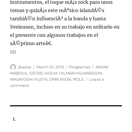
instrumentos, el toque mÃ¡s rock para unos
temas y quizÃ¡s este mÃºsico islandÃ©s
tambiÃ©n influenciÃ³ a la banda y hasta
Sveinsson, incluso en su trabajo en solitario en
el presente con algunos trabajos en el
sÃ©ptimo arteâ€.
::::
Author
Posted
Categories
Tags
jbaeza
March 10, 2016
Programas
AKSAK
on
MABOUL
,
GEORG HOLM
,
HILMAR HILMARSSON
,
MASAYOSHI FUJITA
,
ORRI ASON
,
POLE
Leave a
on
comment
Programa
lunes
14
de
marzo
de
2016,