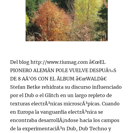
Del blog http://www.tiumag.com â€œEL
PIONERO ALEMÃN POLE VUELVE DESPUÃ‰S
DE 8 AÃ‘OS CON EL ÃLBUM â€œWALDâ€
Stefan Betke rehidrata su discurso influenciado
por el Dub o el Glitch en un largo repleto de
texturas electrÃ³nicas microscÃ³picas. Cuando
en Europa la vanguardia electrÃ³nica se
encontraba desarrollÃ¡ndose hacia los campos
de la experimentaciÃ³n Dub, Dub Techno y