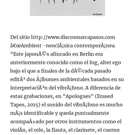
Del sitio http://www.discosmarcapasos.com
â€œAmbient -neoclÃ¡sica contemporÃ¡nea.
“Este japonÃ©s afincado en Berlin era
anteriormente conocido como el fog, alter ego
bajo el que a finales de la dÃ©cada pasado
editÃ³ dos Ã¡lbumes ambientales basados en su
interpretaciÃ³n del vibrÃ¡fono. A diferencia de
estas grabaciones, en “Apologues” (Erased
Tapes, 2015) el sonido del vibrÃ¡fono es mucho
mÃ¡s identificable y queda puntualmente
acompaÃ±ado por otros instrumentos como el
violÃ­n, el celo, la flauta, el clarinete, el cuerno