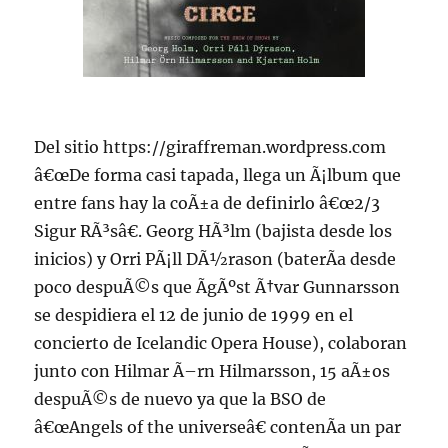
Del sitio https://giraffreman.wordpress.com
â€œDe forma casi tapada, llega un Ã¡lbum que
entre fans hay la coÃ±a de definirlo â€œ2/3
Sigur RÃ³sâ€. Georg HÃ³lm (bajista desde los
inicios) y Orri PÃ¡ll DÃ½rason (baterÃ­a desde
poco despuÃ©s que ÃgÃºst Ã†var Gunnarsson
se despidiera el 12 de junio de 1999 en el
concierto de Icelandic Opera House), colaboran
junto con Hilmar Ã–rn Hilmarsson, 15 aÃ±os
despuÃ©s de nuevo ya que la BSO de
â€œAngels of the universeâ€ contenÃ­a un par