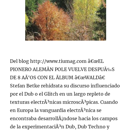
Del blog http://www.tiumag.com â€œEL
PIONERO ALEMÃN POLE VUELVE DESPUÃ‰S
DE 8 AÃ‘OS CON EL ÃLBUM â€œWALDâ€
Stefan Betke rehidrata su discurso influenciado
por el Dub o el Glitch en un largo repleto de
texturas electrÃ³nicas microscÃ³picas. Cuando
en Europa la vanguardia electrÃ³nica se
encontraba desarrollÃ¡ndose hacia los campos
de la experimentaciÃ³n Dub, Dub Techno y