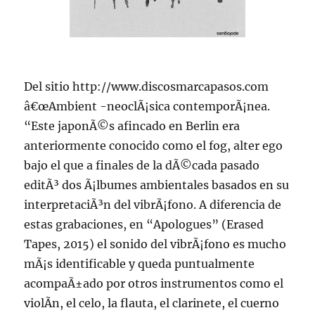
Del sitio http://www.discosmarcapasos.com
â€œAmbient -neoclÃ¡sica contemporÃ¡nea.
“Este japonÃ©s afincado en Berlin era
anteriormente conocido como el fog, alter ego
bajo el que a finales de la dÃ©cada pasado
editÃ³ dos Ã¡lbumes ambientales basados en su
interpretaciÃ³n del vibrÃ¡fono. A diferencia de
estas grabaciones, en “Apologues” (Erased
Tapes, 2015) el sonido del vibrÃ¡fono es mucho
mÃ¡s identificable y queda puntualmente
acompaÃ±ado por otros instrumentos como el
violÃ­n, el celo, la flauta, el clarinete, el cuerno