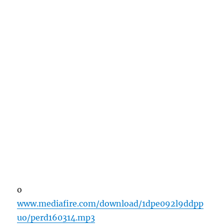
o
www.mediafire.com/download/1dpe092l9ddpp
uo/perd160314.mp3