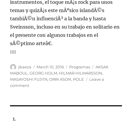
instrumentos, el toque mÃ¡s rock para unos
temas y quizÃ¡s este mÃºsico islandÃ©s
tambiÃ©n influenciÃ³ a la banda y hasta
Sveinsson, incluso en su trabajo en solitario en
el presente con algunos trabajos en el
sÃ©ptimo arteâ€.
::::
Author
Posted
Categories
Tags
jbaeza
March 10, 2016
Programas
AKSAK
on
MABOUL
,
GEORG HOLM
,
HILMAR HILMARSSON
,
MASAYOSHI FUJITA
,
ORRI ASON
,
POLE
Leave a
on
comment
Programa
lunes
14
de
marzo
de
2016,