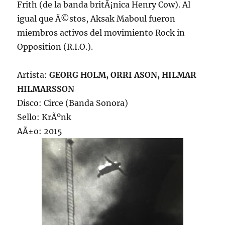
Frith (de la banda britÃ¡nica Henry Cow). Al
igual que Ã©stos, Aksak Maboul fueron
miembros activos del movimiento Rock in
Opposition (R.I.O.).
Artista:
GEORG HOLM, ORRI ASON, HILMAR
HILMARSSON
Disco: Circe (Banda Sonora)
Sello: KrÃºnk
AÃ±o: 2015