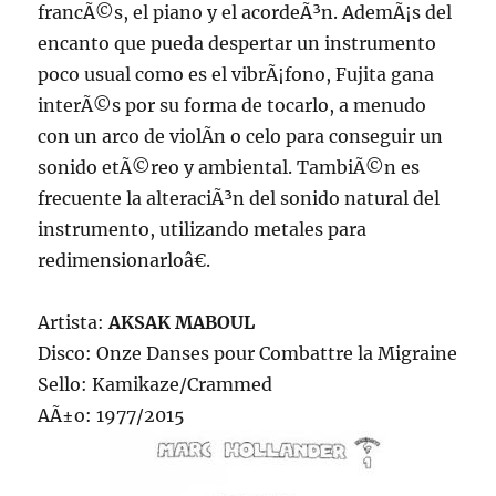
francÃ©s, el piano y el acordeÃ³n. AdemÃ¡s del
encanto que pueda despertar un instrumento
poco usual como es el vibrÃ¡fono, Fujita gana
interÃ©s por su forma de tocarlo, a menudo
con un arco de violÃ­n o celo para conseguir un
sonido etÃ©reo y ambiental. TambiÃ©n es
frecuente la alteraciÃ³n del sonido natural del
instrumento, utilizando metales para
redimensionarloâ€.
Artista:
AKSAK MABOUL
Disco: Onze Danses pour Combattre la Migraine
Sello: Kamikaze/Crammed
AÃ±o: 1977/2015