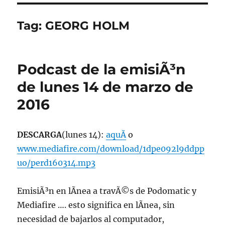
Tag:
GEORG HOLM
Podcast de la emisiÃ³n
de lunes 14 de marzo de
2016
DESCARGA
(lunes 14):
aquÃ­
o
www.mediafire.com/download/1dpe092l9ddpp
uo/perd160314.mp3
EmisiÃ³n en lÃ­nea a travÃ©s de Podomatic y
Mediafire …. esto significa en lÃ­nea, sin
necesidad de bajarlos al computador,