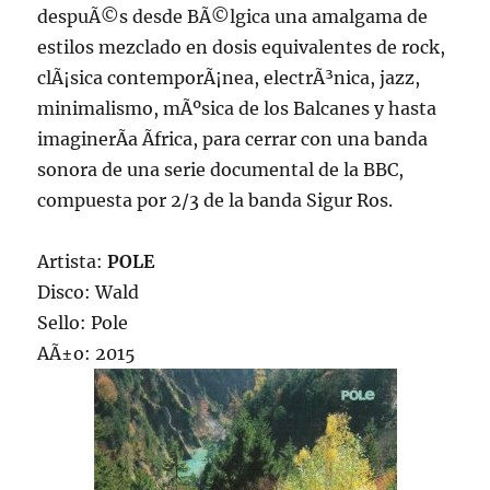
despuÃ©s desde BÃ©lgica una amalgama de
estilos mezclado en dosis equivalentes de rock,
clÃ¡sica contemporÃ¡nea, electrÃ³nica, jazz,
minimalismo, mÃºsica de los Balcanes y hasta
imaginerÃ­a Ãfrica, para cerrar con una banda
sonora de una serie documental de la BBC,
compuesta por 2/3 de la banda Sigur Ros.
Artista:
POLE
Disco: Wald
Sello: Pole
AÃ±o: 2015