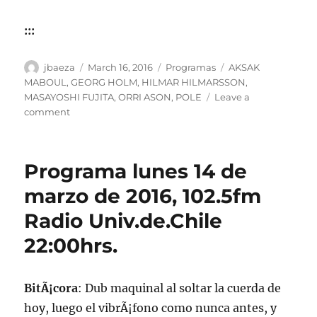
:::
Author
Posted
Categories
Tags
jbaeza
March 16, 2016
Programas
AKSAK
on
MABOUL
,
GEORG HOLM
,
HILMAR HILMARSSON
,
MASAYOSHI FUJITA
,
ORRI ASON
,
POLE
Leave a
on
comment
Podcast
de
la
Programa lunes 14 de
emisiÃ³n
de
marzo de 2016, 102.5fm
lunes
Radio Univ.de.Chile
14
de
22:00hrs.
marzo
de
2016
BitÃ¡cora
: Dub maquinal al soltar la cuerda de
hoy, luego el vibrÃ¡fono como nunca antes, y