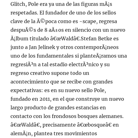
Glitch, Pole era ya una de las figuras mÃ¡s
respetadas. El fundador de uno de los sellos
clave de la Ã©poca como es ~scape, regresa
despuÃ©s de 8 aÃ±os en silencio con un nuevo
Ã¡lbum titulado â€œWaldâ€.Stefan Betke es
junto a Jan Jelinek y otros contemporÃ¡neos
uno de los fundamentales si planteÃ¡ramos una
regresiÃ³n a tal estadio electrÃ³nico y su
regreso creativo supone todo un
acontecimiento que se recibe con grandes
expectativas: es en su nuevo sello Pole,
fundado en 2011, en el que construye un nuevo
largo producto de grandes estancias en
contacto con los frondosos bosques alemanes.
â€œWaldâ€, precisamente â€œbosqueâ€ en
alemÃ¡n, plantea tres movimientos