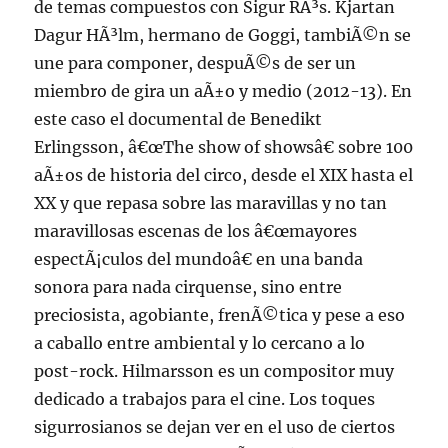
de temas compuestos con Sigur RÃ³s. Kjartan
Dagur HÃ³lm, hermano de Goggi, tambiÃ©n se
une para componer, despuÃ©s de ser un
miembro de gira un aÃ±o y medio (2012-13). En
este caso el documental de Benedikt
Erlingsson, â€œThe show of showsâ€ sobre 100
aÃ±os de historia del circo, desde el XIX hasta el
XX y que repasa sobre las maravillas y no tan
maravillosas escenas de los â€œmayores
espectÃ¡culos del mundoâ€ en una banda
sonora para nada cirquense, sino entre
preciosista, agobiante, frenÃ©tica y pese a eso
a caballo entre ambiental y lo cercano a lo
post-rock. Hilmarsson es un compositor muy
dedicado a trabajos para el cine. Los toques
sigurrosianos se dejan ver en el uso de ciertos