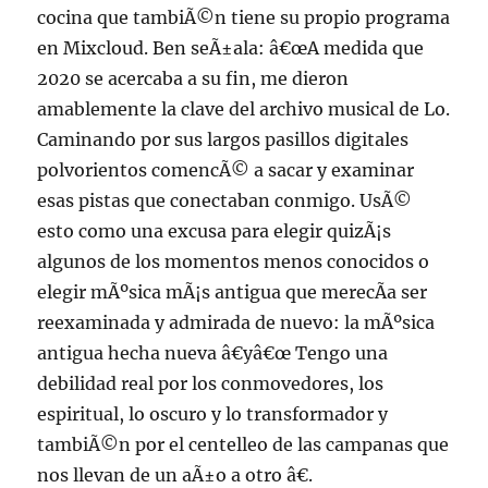
cocina que tambiÃ©n tiene su propio programa
en Mixcloud. Ben seÃ±ala: â€œA medida que
2020 se acercaba a su fin, me dieron
amablemente la clave del archivo musical de Lo.
Caminando por sus largos pasillos digitales
polvorientos comencÃ© a sacar y examinar
esas pistas que conectaban conmigo. UsÃ©
esto como una excusa para elegir quizÃ¡s
algunos de los momentos menos conocidos o
elegir mÃºsica mÃ¡s antigua que merecÃ­a ser
reexaminada y admirada de nuevo: la mÃºsica
antigua hecha nueva â€yâ€œ Tengo una
debilidad real por los conmovedores, los
espiritual, lo oscuro y lo transformador y
tambiÃ©n por el centelleo de las campanas que
nos llevan de un aÃ±o a otro â€.