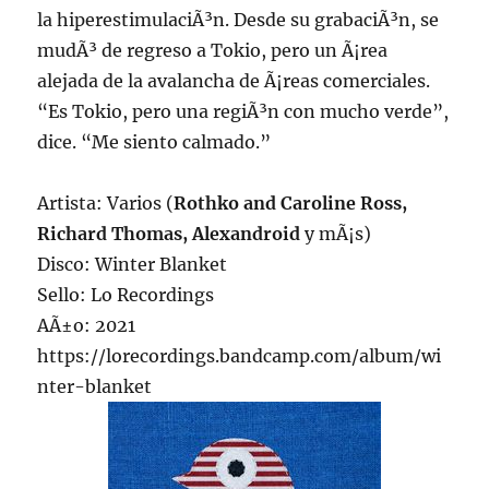
la hiperestimulaciÃ³n. Desde su grabaciÃ³n, se
mudÃ³ de regreso a Tokio, pero un Ã¡rea
alejada de la avalancha de Ã¡reas comerciales.
“Es Tokio, pero una regiÃ³n con mucho verde”,
dice. “Me siento calmado.”
Artista: Varios (
Rothko and Caroline Ross,
Richard Thomas, Alexandroid
y mÃ¡s)
Disco: Winter Blanket
Sello: Lo Recordings
AÃ±o: 2021
https://lorecordings.bandcamp.com/album/wi
nter-blanket