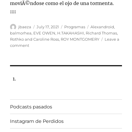
moviÃ©ndose como el ojo de una tormenta.
::::
Author
Posted
Categories
Tags
jbaeza
July 17, 2021
Programas
Alexandroid
,
on
balmorhea
,
EVE OWEN
,
H.TAKAHASHI
,
Richard Thomas
,
Rothko and Caroline Ross
,
ROY MONTGOMERY
Leave a
on
comment
Programa
lunes
19
de
julio
de
2021,
22:00
hrs
Podcasts pasados
102.5fm
Radio
U.
Instagram de Perdidos
de
Chile