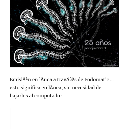
EmisiÃ³n en lÃ­nea a travÃ©s de Podomatic …
esto significa en lÃ­nea, sin necesidad de
bajarlos al computador