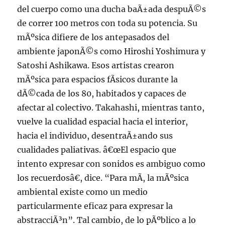
del cuerpo como una ducha baÃ±ada despuÃ©s
de correr 100 metros con toda su potencia. Su
mÃºsica difiere de los antepasados del
ambiente japonÃ©s como Hiroshi Yoshimura y
Satoshi Ashikawa. Esos artistas crearon
mÃºsica para espacios fÃ­sicos durante la
dÃ©cada de los 80, habitados y capaces de
afectar al colectivo. Takahashi, mientras tanto,
vuelve la cualidad espacial hacia el interior,
hacia el individuo, desentraÃ±ando sus
cualidades paliativas. â€œEl espacio que
intento expresar con sonidos es ambiguo como
los recuerdosâ€, dice. “Para mÃ­, la mÃºsica
ambiental existe como un medio
particularmente eficaz para expresar la
abstracciÃ³n”. Tal cambio, de lo pÃºblico a lo