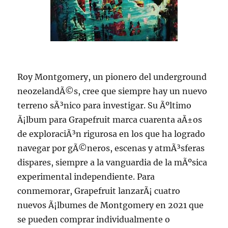
Roy Montgomery, un pionero del underground
neozelandÃ©s, cree que siempre hay un nuevo
terreno sÃ³nico para investigar. Su Ãºltimo
Ã¡lbum para Grapefruit marca cuarenta aÃ±os
de exploraciÃ³n rigurosa en los que ha logrado
navegar por gÃ©neros, escenas y atmÃ³sferas
dispares, siempre a la vanguardia de la mÃºsica
experimental independiente. Para
conmemorar, Grapefruit lanzarÃ¡ cuatro
nuevos Ã¡lbumes de Montgomery en 2021 que
se pueden comprar individualmente o