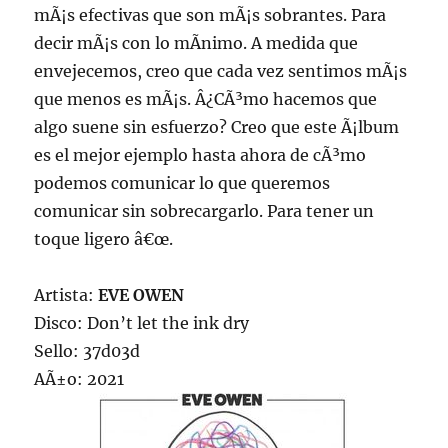
mÃ¡s efectivas que son mÃ¡s sobrantes. Para
decir mÃ¡s con lo mÃ­nimo. A medida que
envejecemos, creo que cada vez sentimos mÃ¡s
que menos es mÃ¡s. Â¿CÃ³mo hacemos que
algo suene sin esfuerzo? Creo que este Ã¡lbum
es el mejor ejemplo hasta ahora de cÃ³mo
podemos comunicar lo que queremos
comunicar sin sobrecargarlo. Para tener un
toque ligero â€œ.
Artista:
EVE OWEN
Disco: Don’t let the ink dry
Sello: 37d03d
AÃ±o: 2021