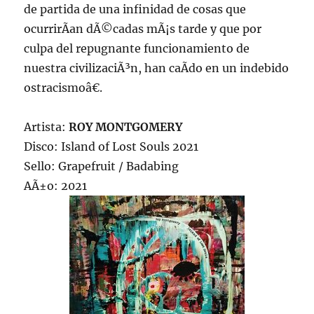
de partida de una infinidad de cosas que
ocurrirÃ­an dÃ©cadas mÃ¡s tarde y que por
culpa del repugnante funcionamiento de
nuestra civilizaciÃ³n, han caÃ­do en un indebido
ostracismoâ€.
Artista:
ROY MONTGOMERY
Disco: Island of Lost Souls 2021
Sello: Grapefruit / Badabing
AÃ±o: 2021