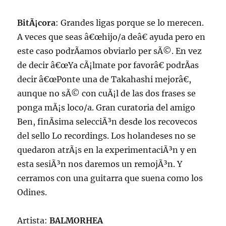
BitÃ¡cora
: Grandes ligas porque se lo merecen.
A veces que seas â€œhijo/a deâ€ ayuda pero en
este caso podrÃ­amos obviarlo per sÃ©. En vez
de decir â€œYa cÃ¡lmate por favorâ€ podrÃ­as
decir â€œPonte una de Takahashi mejorâ€,
aunque no sÃ© con cuÃ¡l de las dos frases se
ponga mÃ¡s loco/a. Gran curatoria del amigo
Ben, finÃ­sima selecciÃ³n desde los recovecos
del sello Lo recordings. Los holandeses no se
quedaron atrÃ¡s en la experimentaciÃ³n y en
esta sesiÃ³n nos daremos un remojÃ³n. Y
cerramos con una guitarra que suena como los
Odines.
Artista:
BALMORHEA