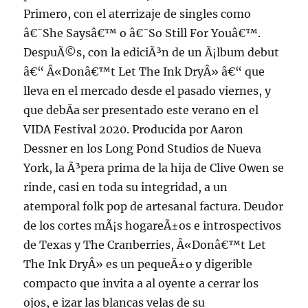
Primero, con el aterrizaje de singles como
â€˜She Saysâ€™ o â€˜So Still For Youâ€™.
DespuÃ©s, con la ediciÃ³n de un Ã¡lbum debut
â€“ Â«Donâ€™t Let The Ink DryÂ» â€“ que
lleva en el mercado desde el pasado viernes, y
que debÃ­a ser presentado este verano en el
VIDA Festival 2020. Producida por Aaron
Dessner en los Long Pond Studios de Nueva
York, la Ã³pera prima de la hija de Clive Owen se
rinde, casi en toda su integridad, a un
atemporal folk pop de artesanal factura. Deudor
de los cortes mÃ¡s hogareÃ±os e introspectivos
de Texas y The Cranberries, Â«Donâ€™t Let
The Ink DryÂ» es un pequeÃ±o y digerible
compacto que invita a al oyente a cerrar los
ojos, e izar las blancas velas de su