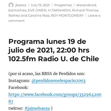
Author
Posted
Categories
Tags
jbaeza
July 19, 2021
Programas
Alexandroid
,
on
balmorhea
,
EVE OWEN
,
H.TAKAHASHI
,
Richard Thomas
,
Rothko and Caroline Ross
,
ROY MONTGOMERY
Leave a
on
comment
Podcast
Programa
lunes
Programa lunes 19 de
19
de
julio de 2021, 22:00 hrs
julio
102.5fm Radio U. de Chile
de
2021
(por si acaso, las RRSS de Perdidos son:
Instagram:
@perdidosenelespacio2003
Facebook:
https://www.facebook.com/groups/332964200
87
twitter:
#jaimebaeza
)