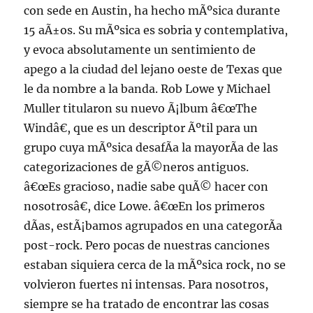
con sede en Austin, ha hecho mÃºsica durante
15 aÃ±os. Su mÃºsica es sobria y contemplativa,
y evoca absolutamente un sentimiento de
apego a la ciudad del lejano oeste de Texas que
le da nombre a la banda. Rob Lowe y Michael
Muller titularon su nuevo Ã¡lbum â€œThe
Windâ€, que es un descriptor Ãºtil para un
grupo cuya mÃºsica desafÃ­a la mayorÃ­a de las
categorizaciones de gÃ©neros antiguos.
â€œEs gracioso, nadie sabe quÃ© hacer con
nosotrosâ€, dice Lowe. â€œEn los primeros
dÃ­as, estÃ¡bamos agrupados en una categorÃ­a
post-rock. Pero pocas de nuestras canciones
estaban siquiera cerca de la mÃºsica rock, no se
volvieron fuertes ni intensas. Para nosotros,
siempre se ha tratado de encontrar las cosas