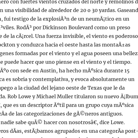
nero con fuertes vientos cruzados del norte y remolinos 
n una visibilidad de alrededor de 20 o 30 yardas. Gasean
, fui testigo de la explosiÃ³n de un neumÃ¡tico en un
Ã³viles. RodÃ³ por Dickinson Boulevard como un preso
 de la cÃ¡rcel. Una fuerza invisible, el viento es poderoso
ockton y conduzca hacia el oeste hasta las montaÃ±as
¡genes formadas por el viento y el agua poseen una bellez
 puede hacer que uno piense en el viento y el tiempo.
Ãºo con sede en Austin, ha hecho mÃºsica durante 15
ca es sobria y contemplativa, y evoca absolutamente un
pego a la ciudad del lejano oeste de Texas que le da
da. Rob Lowe y Michael Muller titularon su nuevo Ã¡lbu
que es un descriptor Ãºtil para un grupo cuya mÃºsica
rÃ­a de las categorizaciones de gÃ©neros antiguos.
 nadie sabe quÃ© hacer con nosotrosâ€, dice Lowe.
ros dÃ­as, estÃ¡bamos agrupados en una categorÃ­a post