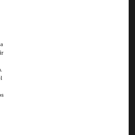
/a
ir
.
l
os