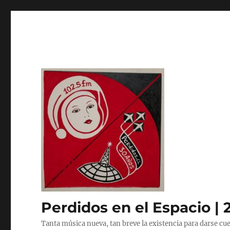
Perdidos en el Espacio | 
Tanta música nueva, tan breve la existencia para darse cue