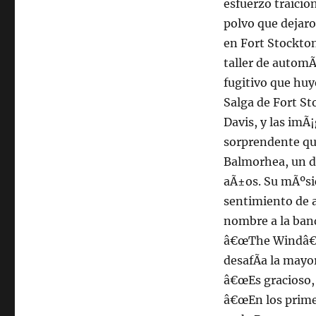
esfuerzo traicio
polvo que dejaro
en Fort Stockton
taller de autom
fugitivo que huye
Salga de Fort St
Davis, y las imÃ
sorprendente que
Balmorhea, un d
aÃ±os. Su mÃºsi
sentimiento de a
nombre a la ban
â€œThe Windâ€, 
desafÃ­a la mayo
â€œEs gracioso,
â€œEn los prime