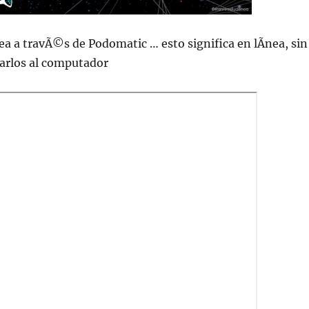
ea a travÃ©s de Podomatic … esto significa en lÃ­nea, sin
jarlos al computador