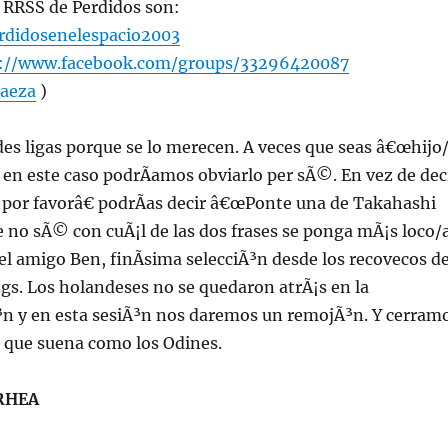
as RRSS de Perdidos son:
didosenelespacio2003
s://www.facebook.com/groups/33296420087
aeza
)
des ligas porque se lo merecen. A veces que seas â€œhijo
 en este caso podrÃ­amos obviarlo per sÃ©. En vez de dec
por favorâ€ podrÃ­as decir â€œPonte una de Takahashi
 no sÃ© con cuÃ¡l de las dos frases se ponga mÃ¡s loco/a
el amigo Ben, finÃ­sima selecciÃ³n desde los recovecos de
ngs. Los holandeses no se quedaron atrÃ¡s en la
n y en esta sesiÃ³n nos daremos un remojÃ³n. Y cerram
a que suena como los Odines.
RHEA