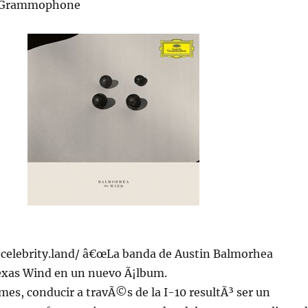
e Grammophone
//celebrity.land/ â€œLa banda de Austin Balmorhea
exas Wind en un nuevo Ã¡lbum.
es, conducir a travÃ©s de la I-10 resultÃ³ ser un