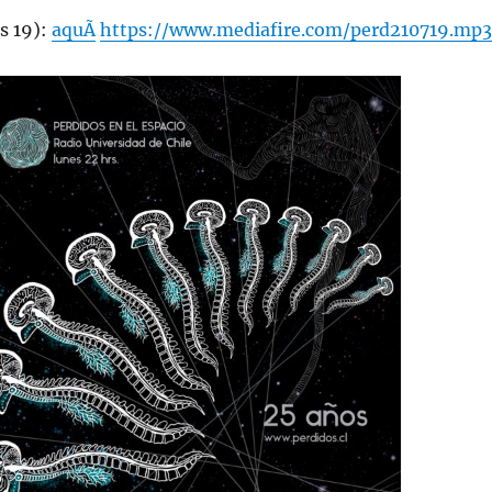
s 19):
aquÃ­
https://www.mediafire.com/perd210719.mp3