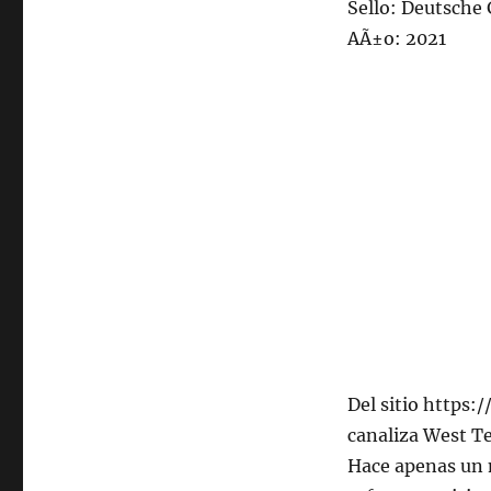
Sello: Deutsch
102.5fm
AÃ±o: 2021
Radio
U.
de
Chile
Del sitio https:
canaliza West T
Hace apenas un m