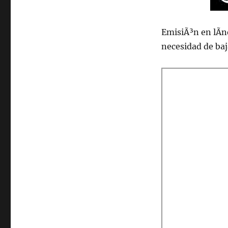
EmisiÃ³n en lÃ­n
necesidad de ba