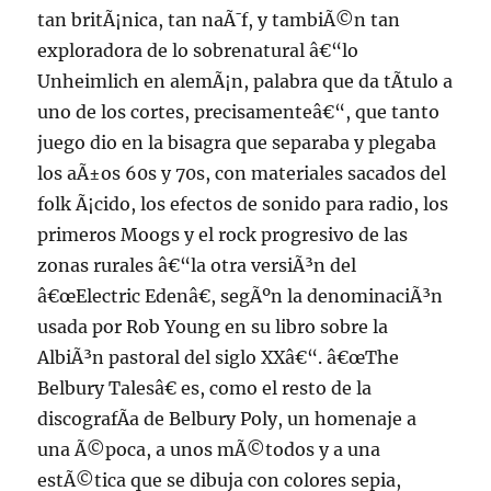
tan britÃ¡nica, tan naÃ¯f, y tambiÃ©n tan
exploradora de lo sobrenatural â€“lo
Unheimlich en alemÃ¡n, palabra que da tÃ­tulo a
uno de los cortes, precisamenteâ€“, que tanto
juego dio en la bisagra que separaba y plegaba
los aÃ±os 60s y 70s, con materiales sacados del
folk Ã¡cido, los efectos de sonido para radio, los
primeros Moogs y el rock progresivo de las
zonas rurales â€“la otra versiÃ³n del
â€œElectric Edenâ€, segÃºn la denominaciÃ³n
usada por Rob Young en su libro sobre la
AlbiÃ³n pastoral del siglo XXâ€“. â€œThe
Belbury Talesâ€ es, como el resto de la
discografÃ­a de Belbury Poly, un homenaje a
una Ã©poca, a unos mÃ©todos y a una
estÃ©tica que se dibuja con colores sepia,