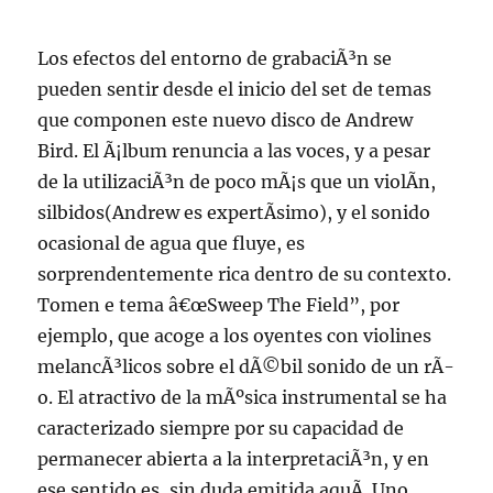
Los efectos del entorno de grabaciÃ³n se
pueden sentir desde el inicio del set de temas
que componen este nuevo disco de Andrew
Bird. El Ã¡lbum renuncia a las voces, y a pesar
de la utilizaciÃ³n de poco mÃ¡s que un violÃ­n,
silbidos(Andrew es expertÃ­simo), y el sonido
ocasional de agua que fluye, es
sorprendentemente rica dentro de su contexto.
Tomen e tema â€œSweep The Field”, por
ejemplo, que acoge a los oyentes con violines
melancÃ³licos sobre el dÃ©bil sonido de un rÃ­
o. El atractivo de la mÃºsica instrumental se ha
caracterizado siempre por su capacidad de
permanecer abierta a la interpretaciÃ³n, y en
ese sentido es, sin duda emitida aquÃ­. Uno