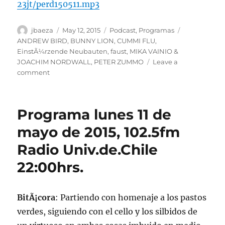
23jt/perd150511.mp3
Author
Posted
Categories
Tags
jbaeza
May 12, 2015
Podcast
,
Programas
on
ANDREW BIRD
,
BUNNY LION
,
CUMMI FLU
,
EinstÃ¼rzende Neubauten
,
faust
,
MIKA VAINIO &
JOACHIM NORDWALL
,
PETER ZUMMO
Leave a
on
comment
Podcast
lunes
11
Programa lunes 11 de
de
mayo
mayo de 2015, 102.5fm
de
Radio Univ.de.Chile
2015.
22:00hrs.
BitÃ¡cora
: Partiendo con homenaje a los pastos
verdes, siguiendo con el cello y los silbidos de