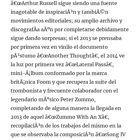
â€œArthur Russell sigue siendo una fuente
inagotable de inspiraciÃ³n y tambiÃ©n
movimientos editoriales; su amplio archivo y
discografÃ­a aÃºn por completarse debidamente
sigue dando sorpresas; si el 2013 se prensaba
por primera vez en vinilo el documento
pÃ³stumo â€œAnother Thoughtâ€, el 2014 ve
la luz por primera vez â€œLateral Passâ€,
mini-Ã¡lbum conformado por la marca
britÃ¡nica Foom y que recupera la suite del
trombonista y frecuente colaborador con el
legendario mÃºsico Peter Zummo,
completando de alguna manera la llegada en
2013 de aquel â€œZummo With An Xâ€,
recopilaciÃ³n de los trabajos del mismo en la
que se observaba la composiciÃ³n â€œSong IV