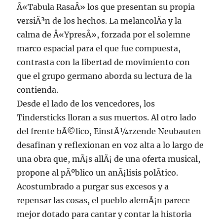
Â«Tabula RasaÂ» los que presentan su propia
versiÃ³n de los hechos. La melancolÃ­a y la
calma de Â«YpresÂ», forzada por el solemne
marco espacial para el que fue compuesta,
contrasta con la libertad de movimiento con
que el grupo germano aborda su lectura de la
contienda.
Desde el lado de los vencedores, los
Tindersticks lloran a sus muertos. Al otro lado
del frente bÃ©lico, EinstÃ¼rzende Neubauten
desafinan y reflexionan en voz alta a lo largo de
una obra que, mÃ¡s allÃ¡ de una oferta musical,
propone al pÃºblico un anÃ¡lisis polÃ­tico.
Acostumbrado a purgar sus excesos y a
repensar las cosas, el pueblo alemÃ¡n parece
mejor dotado para cantar y contar la historia