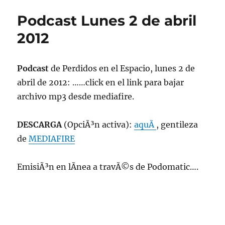
11
Podcast Lunes 2 de abril
de
mayo
2012
de
2015,
102.5fm
Podcast
de Perdidos en el Espacio, lunes 2 de
Radio
abril de 2012: ……click en el link para bajar
Univ.de.Chile
22:00hrs.
archivo mp3 desde mediafire.
DESCARGA
(OpciÃ³n activa):
aquÃ­
, gentileza
de
MEDIAFIRE
EmisiÃ³n en lÃ­nea a travÃ©s de Podomatic….