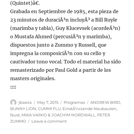
(Quintet)â€.
Grabada en Septiembre de 1985, esta pieza de
23 minutos de duraciÃ³n incluyÃ³ a Bill Ruyle
(marimba y tabla), Guy Klucevsek (acordeÃ³n)
o Mustafa Ahmed (percusiÃ³n y marimba),
dispuestos junto a Zummo y Russell, que
impregna la composiciÃ³n con su cello y
cautivador tono vocal. Todo el material ha sido
remasterizado por Paul Gold a partir de los
masters originales.
::::
Author
Posted
Categories
Tags
jbaeza
May 7, 2015
Programas
ANDREW BIRD
,
on
BUNNY LION
,
CUMMI FLU
,
EinstÃ¼rzende Neubauten
,
faust
,
MIKA VAINIO & JOACHIM NORDWALL
,
PETER
on
ZUMMO
Leave a comment
Programa
lunes