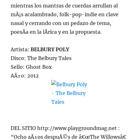
mientras los mantras de cuerdas arrullan al
mÃ¡s acalambrado, folk-pop-indie en clave
nasal y cerrando con un pedazo de tema,
poesÃ­a en la lÃ­rica y en la propuesta.
Artista:
BELBURY POLY
Disco: The Belbury Tales
Sello: Ghost Box
AÃ±o: 2012
DEL SITIO http://www.playgroundmag.net :
“Ocho aÃ±os despuÃ©s de â€œThe Willowsâ€