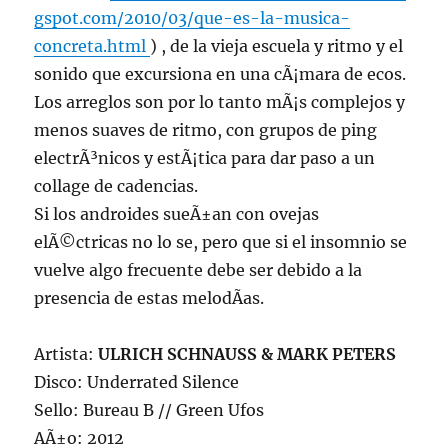
gspot.com/2010/03/que-es-la-musica-
concreta.html
) , de la vieja escuela y ritmo y el
sonido que excursiona en una cÃ¡mara de ecos.
Los arreglos son por lo tanto mÃ¡s complejos y
menos suaves de ritmo, con grupos de ping
electrÃ³nicos y estÃ¡tica para dar paso a un
collage de cadencias.
Si los androides sueÃ±an con ovejas
elÃ©ctricas no lo se, pero que si el insomnio se
vuelve algo frecuente debe ser debido a la
presencia de estas melodÃ­as.
Artista:
ULRICH SCHNAUSS & MARK PETERS
Disco: Underrated Silence
Sello: Bureau B // Green Ufos
AÃ±o: 2012