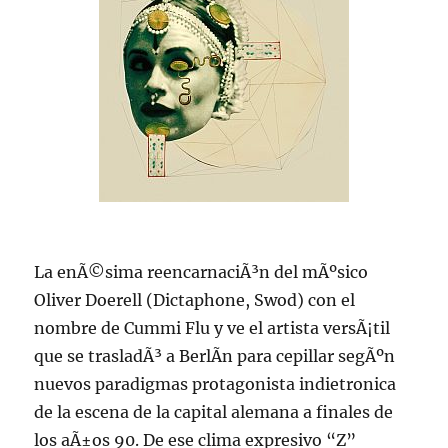
La enÃ©sima reencarnaciÃ³n del mÃºsico
Oliver Doerell (Dictaphone, Swod) con el
nombre de Cummi Flu y ve el artista versÃ¡til
que se trasladÃ³ a BerlÃ­n para cepillar segÃºn
nuevos paradigmas protagonista indietronica
de la escena de la capital alemana a finales de
los aÃ±os 90. De ese clima expresivo “Z”