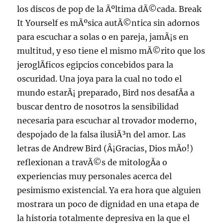
los discos de pop de la Ãºltima dÃ©cada. Break
It Yourself es mÃºsica autÃ©ntica sin adornos
para escuchar a solas o en pareja, jamÃ¡s en
multitud, y eso tiene el mismo mÃ©rito que los
jeroglÃ­ficos egipcios concebidos para la
oscuridad. Una joya para la cual no todo el
mundo estarÃ¡ preparado, Bird nos desafÃ­a a
buscar dentro de nosotros la sensibilidad
necesaria para escuchar al trovador moderno,
despojado de la falsa ilusiÃ³n del amor. Las
letras de Andrew Bird (Â¡Gracias, Dios mÃ­o!)
reflexionan a travÃ©s de mitologÃ­a o
experiencias muy personales acerca del
pesimismo existencial. Ya era hora que alguien
mostrara un poco de dignidad en una etapa de
la historia totalmente depresiva en la que el