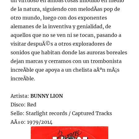
un virtuoso en ambas cosas imbuido en medio
de la natura, siguiendo con melodÃ­as pop de
otro mundo, luego con dos exponentes
alemanes de la inventiva y genialidad, de
aquellos que no se ven ni se tocan, pasando a
visitar despuÃ©s a otros exploradores de
sonidos que habitan donde las auroras boreales
dejan marcas y cerramos con un trombonista
increÃ­ble que apoya a un chelista aÃºn mÃ¡s
increÃ­ble.
Artista:
BUNNY LION
Disco: Red
Sello: Starlight records / Captured Tracks
AÃ±o: 1979/2014