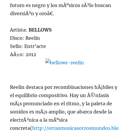
futuro es negro y los mÃºsicos sÃ³lo buscan
diversiÃ³n y oroâ€.
Artista:
BELLOWS
Disco: Reelin
Sello: Entr’acte
AÃ±o: 2012
Reelin destaca por recombinaciones hÃ¡biles y
el equilibrio compositivo. Hay un Ã©nfasis
mÃ¡s pronunciado en el ritmo, y la paleta de
sonidos es mÃ¡s amplio, que abarca desde la
electrÃ³nica a la mÃºsica
concreta(
http://otrasmusicasotrosmundos.blo