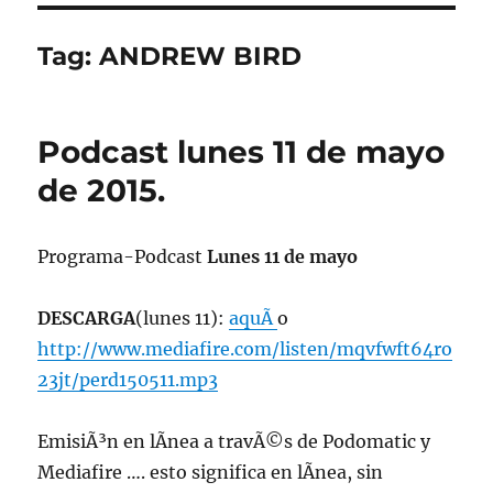
Tag:
ANDREW BIRD
Podcast lunes 11 de mayo
de 2015.
Programa-Podcast
Lunes 11 de mayo
DESCARGA
(lunes 11):
aquÃ­
o
http://www.mediafire.com/listen/mqvfwft64ro
23jt/perd150511.mp3
EmisiÃ³n en lÃ­nea a travÃ©s de Podomatic y
Mediafire …. esto significa en lÃ­nea, sin