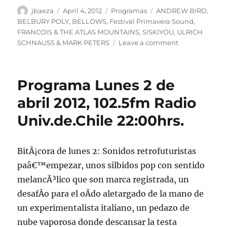
Author
Posted
Categories
Tags
jbaeza
April 4, 2012
Programas
ANDREW BIRD
,
on
BELBURY POLY
,
BELLOWS
,
Festival Primavera Sound
,
FRANCOIS & THE ATLAS MOUNTAINS
,
SISKIYOU
,
ULRICH
on
SCHNAUSS & MARK PETERS
Leave a comment
Podcast
Lunes
2
Programa Lunes 2 de
de
abril
abril 2012, 102.5fm Radio
2012
Univ.de.Chile 22:00hrs.
BitÃ¡cora de lunes 2: Sonidos retrofuturistas
paâ€™empezar, unos silbidos pop con sentido
melancÃ³lico que son marca registrada, un
desafÃ­o para el oÃ­do aletargado de la mano de
un experimentalista italiano, un pedazo de
nube vaporosa donde descansar la testa