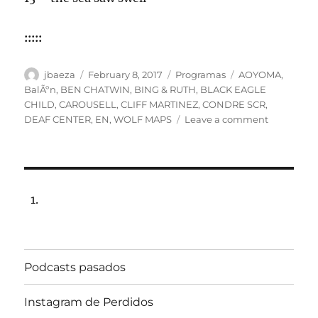
:::::
Author
Posted
Categories
Tags
jbaeza
February 8, 2017
Programas
AOYOMA
,
on
BalÃºn
,
BEN CHATWIN
,
BING & RUTH
,
BLACK EAGLE
CHILD
,
CAROUSELL
,
CLIFF MARTINEZ
,
CONDRE SCR
,
on
DEAF CENTER
,
EN
,
WOLF MAPS
Leave a comment
Especial
Suicida
NÂ°2
Programa
lunes
13
de
febrero
de
Podcasts pasados
2017,
102.5fm
Radio
Instagram de Perdidos
U.