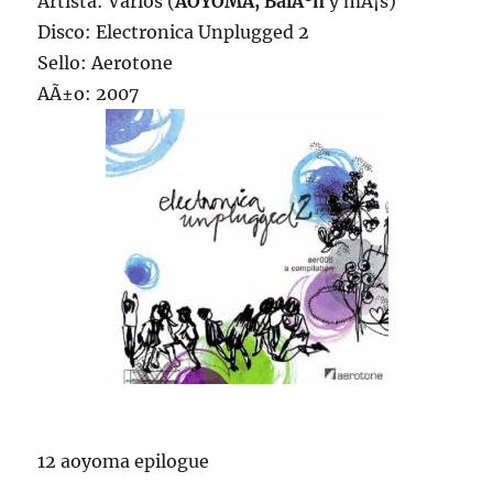
Artista: Varios (
AOYOMA, BalÃºn
y mÃ¡s)
Disco: Electronica Unplugged 2
Sello: Aerotone
AÃ±o: 2007
12 aoyoma epilogue