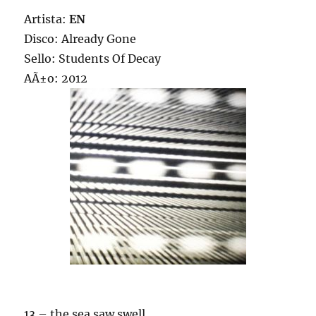
Artista:
EN
Disco: Already Gone
Sello: Students Of Decay
AÃ±o: 2012
13 – the sea saw swell