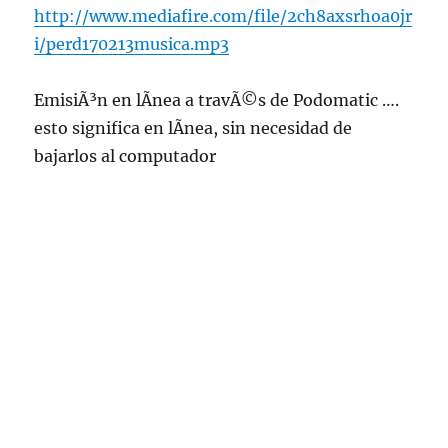
http://www.mediafire.com/file/2ch8axsrhoa0jr
i/perd170213musica.mp3
EmisiÃ³n en lÃ­nea a travÃ©s de Podomatic ….
esto significa en lÃ­nea, sin necesidad de
bajarlos al computador