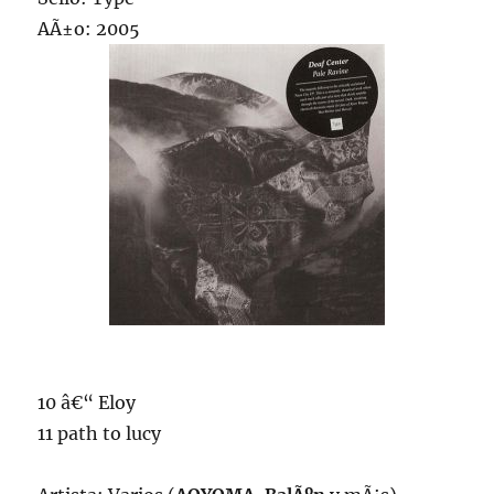
AÃ±o: 2005
10 â€“ Eloy
11 path to lucy