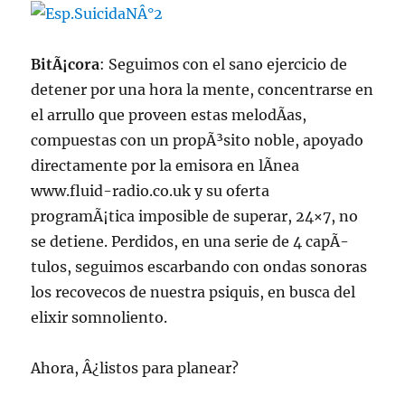
de
2017
BitÃ¡cora
: Seguimos con el sano ejercicio de
detener por una hora la mente, concentrarse en
el arrullo que proveen estas melodÃ­as,
compuestas con un propÃ³sito noble, apoyado
directamente por la emisora en lÃ­nea
www.fluid-radio.co.uk y su oferta
programÃ¡tica imposible de superar, 24×7, no
se detiene. Perdidos, en una serie de 4 capÃ­
tulos, seguimos escarbando con ondas sonoras
los recovecos de nuestra psiquis, en busca del
elixir somnoliento.
Ahora, Â¿listos para planear?