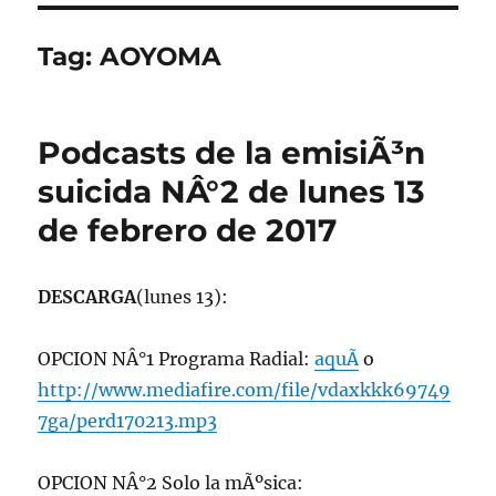
Tag:
AOYOMA
Podcasts de la emisiÃ³n
suicida NÂ°2 de lunes 13
de febrero de 2017
DESCARGA
(lunes 13):
OPCION NÂ°1 Programa Radial:
aquÃ­
o
http://www.mediafire.com/file/vdaxkkk69749
7ga/perd170213.mp3
OPCION NÂ°2 Solo la mÃºsica: