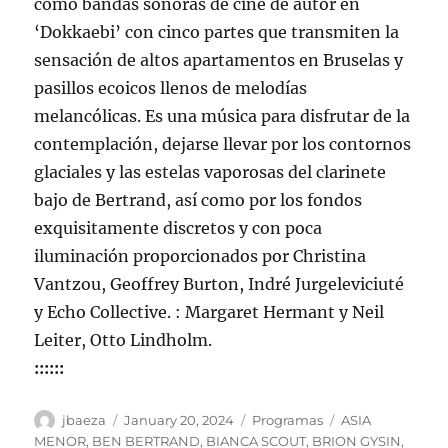
como bandas sonoras de cine de autor en
‘Dokkaebi’ con cinco partes que transmiten la
sensación de altos apartamentos en Bruselas y
pasillos ecoicos llenos de melodías
melancólicas. Es una música para disfrutar de la
contemplación, dejarse llevar por los contornos
glaciales y las estelas vaporosas del clarinete
bajo de Bertrand, así como por los fondos
exquisitamente discretos y con poca
iluminación proporcionados por Christina
Vantzou, Geoffrey Burton, Indré Jurgeleviciuté
y Echo Collective. : Margaret Hermant y Neil
Leiter, Otto Lindholm.
::::::
Author
Posted
Categories
Tags
jbaeza
January 20, 2024
Programas
ASIA
on
MENOR
,
BEN BERTRAND
,
BIANCA SCOUT
,
BRION GYSIN
,