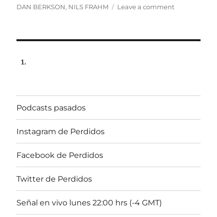
on
DAN BERKSON
,
NILS FRAHM
Leave a comment
Programa
lunes
22
de
enero
de
2024,
22:00
hrs
Podcasts pasados
102.5fm
Radio
U.
Instagram de Perdidos
de
Chile.
Facebook de Perdidos
Twitter de Perdidos
Señal en vivo lunes 22:00 hrs (-4 GMT)