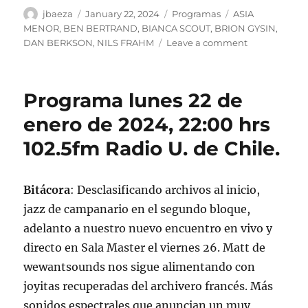
Author
Posted
Categories
Tags
jbaeza
January 22, 2024
Programas
ASIA
on
MENOR
,
BEN BERTRAND
,
BIANCA SCOUT
,
BRION GYSIN
,
on
DAN BERKSON
,
NILS FRAHM
Leave a comment
Podcast
Programa
lunes
Programa lunes 22 de
22
de
enero de 2024, 22:00 hrs
enero
102.5fm Radio U. de Chile.
de
2024
Bitácora
: Desclasificando archivos al inicio,
jazz de campanario en el segundo bloque,
adelanto a nuestro nuevo encuentro en vivo y
directo en Sala Master el viernes 26. Matt de
wewantsounds nos sigue alimentando con
joyitas recuperadas del archivero francés. Más
sonidos espectrales que anuncian un muy