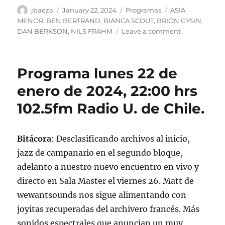
Author
Posted
Categories
Tags
jbaeza
January 22, 2024
Programas
ASIA
on
MENOR
,
BEN BERTRAND
,
BIANCA SCOUT
,
BRION GYSIN
,
on
DAN BERKSON
,
NILS FRAHM
Leave a comment
Podcast
Programa
lunes
Programa lunes 22 de
22
de
enero de 2024, 22:00 hrs
enero
102.5fm Radio U. de Chile.
de
2024
Bitácora
: Desclasificando archivos al inicio,
jazz de campanario en el segundo bloque,
adelanto a nuestro nuevo encuentro en vivo y
directo en Sala Master el viernes 26. Matt de
wewantsounds nos sigue alimentando con
joyitas recuperadas del archivero francés. Más
sonidos espectrales que anuncian un muy