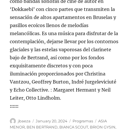
como bandas sonoras de cine de autor en
‘Dokkaebi’ con cinco partes que transmiten la
sensación de altos apartamentos en Bruselas y
pasillos ecoicos llenos de melodías
melancólicas. Es una música para disfrutar de la
contemplación, dejarse llevar por los contornos
glaciales y las estelas vaporosas del clarinete
bajo de Bertrand, así como por los fondos
exquisitamente discretos y con poca
iluminación proporcionados por Christina
Vantzou, Geoffrey Burton, Indré Jurgeleviciuté
y Echo Collective. : Margaret Hermant y Neil
Leiter, Otto Lindholm.
::::::
Author
Posted
Categories
Tags
jbaeza
January 20, 2024
Programas
ASIA
on
MENOR
,
BEN BERTRAND
,
BIANCA SCOUT
,
BRION GYSIN
,