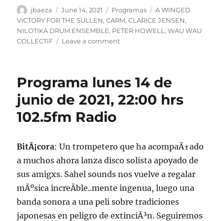
Author
Posted
Categories
Tags
jbaeza
June 14, 2021
Programas
A WINGED
on
VICTORY FOR THE SULLEN
,
CARM
,
CLARICE JENSEN
,
NILOTIKA DRUM ENSEMBLE
,
PETER HOWELL
,
WAU WAU
on
COLLECTIF
Leave a comment
Podcast
Programa
lunes
Programa lunes 14 de
14
de
junio de 2021, 22:00 hrs
junio
102.5fm Radio
de
2021
BitÃ¡cora
: Un trompetero que ha acompaÃ±ado
a muchos ahora lanza disco solista apoyado de
sus amigxs. Sahel sounds nos vuelve a regalar
mÃºsica increÃ­ble..mente ingenua, luego una
banda sonora a una peli sobre tradiciones
japonesas en peligro de extinciÃ³n. Seguiremos