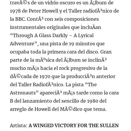
travÃ©s de un vidrio oscuro es un Ã¡lbum de
1978 de Peter Howell y el Taller radiofÃ³nico de
la BBC. ContÃ³ con seis composiciones
instrumentales originales que incluÃ­an
“Through A Glass Darkly – A Lyrical
Adventure”, una pista de 19 minutos que
ocupaba toda la primera cara del disco. Gran
parte de la mÃºsica del Ã¡lbum se inclinÃ³
mucho mÃ¡s hacia el rock progresivo de la
dÃ©cada de 1970 que la producciÃ³n anterior
del Taller RadiofÃ³nico. La pista “The
Astronauts” apareciÃ³ mÃ¡s tarde como la cara
B del lanzamiento del sencillo de 1980 del
arreglo de Howell del MÃ©dico que tema.
Artista:
A WINGED VICTORY FOR THE SULLEN