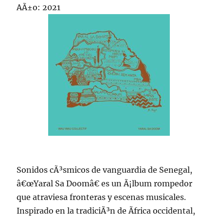
AÃ±o: 2021
Sonidos cÃ³smicos de vanguardia de Senegal,
â€œYaral Sa Doomâ€ es un Ã¡lbum rompedor
que atraviesa fronteras y escenas musicales.
Inspirado en la tradiciÃ³n de Ãfrica occidental,