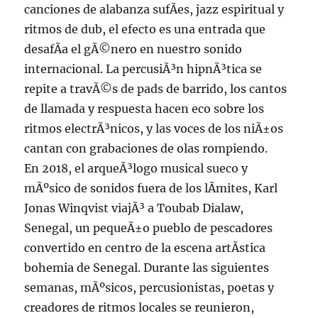
canciones de alabanza sufÃ­es, jazz espiritual y
ritmos de dub, el efecto es una entrada que
desafÃ­a el gÃ©nero en nuestro sonido
internacional. La percusiÃ³n hipnÃ³tica se
repite a travÃ©s de pads de barrido, los cantos
de llamada y respuesta hacen eco sobre los
ritmos electrÃ³nicos, y las voces de los niÃ±os
cantan con grabaciones de olas rompiendo.
En 2018, el arqueÃ³logo musical sueco y
mÃºsico de sonidos fuera de los lÃ­mites, Karl
Jonas Winqvist viajÃ³ a Toubab Dialaw,
Senegal, un pequeÃ±o pueblo de pescadores
convertido en centro de la escena artÃ­stica
bohemia de Senegal. Durante las siguientes
semanas, mÃºsicos, percusionistas, poetas y
creadores de ritmos locales se reunieron,