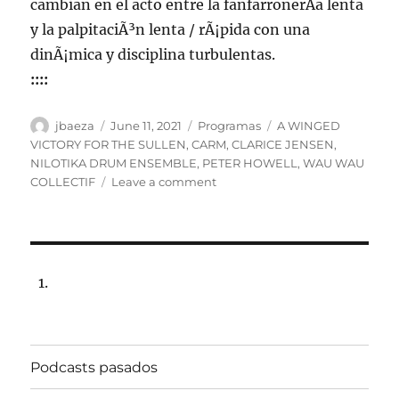
cambian en el acto entre la fanfarronerÃ­a lenta
y la palpitaciÃ³n lenta / rÃ¡pida con una
dinÃ¡mica y disciplina turbulentas.
::::
Author
Posted
Categories
Tags
jbaeza
June 11, 2021
Programas
A WINGED
on
VICTORY FOR THE SULLEN
,
CARM
,
CLARICE JENSEN
,
NILOTIKA DRUM ENSEMBLE
,
PETER HOWELL
,
WAU WAU
on
COLLECTIF
Leave a comment
Programa
lunes
14
de
junio
de
2021,
22:00
hrs
Podcasts pasados
102.5fm
Radio