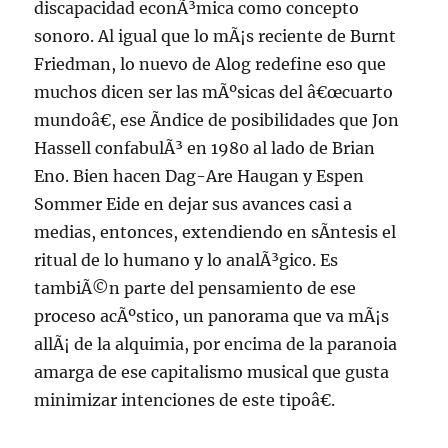
discapacidad econÃ³mica como concepto
sonoro. Al igual que lo mÃ¡s reciente de Burnt
Friedman, lo nuevo de Alog redefine eso que
muchos dicen ser las mÃºsicas del â€œcuarto
mundoâ€, ese Ã­ndice de posibilidades que Jon
Hassell confabulÃ³ en 1980 al lado de Brian
Eno. Bien hacen Dag-Are Haugan y Espen
Sommer Eide en dejar sus avances casi a
medias, entonces, extendiendo en sÃ­ntesis el
ritual de lo humano y lo analÃ³gico. Es
tambiÃ©n parte del pensamiento de ese
proceso acÃºstico, un panorama que va mÃ¡s
allÃ¡ de la alquimia, por encima de la paranoia
amarga de ese capitalismo musical que gusta
minimizar intenciones de este tipoâ€.