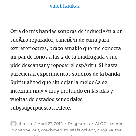
Otra de mis bandas sonoras de inducciÃ³n a un
sueÃ±o reparador, canciÃ³n de cuna para
extraterrestres, brazo amable que me conecta
un par de fonos a las 2 de la madrugada y me
pide descansar y reposar el espÃ­ritu. Si hasta
parecieran experimentos sonoros de la banda
Spiritualized que sin dejar la melodÃ­a se
internan muy y muy profundo en las idas y
vueltas de estados sensoriales
subysuperpuestos. Filete.
Author
Posted
Categories
Tags
jbaeza
April 27, 2012
Programas
ALOG
,
channel
on
in channel out
,
coachmen
,
mustafa ozkent
,
nuojuva
,
the