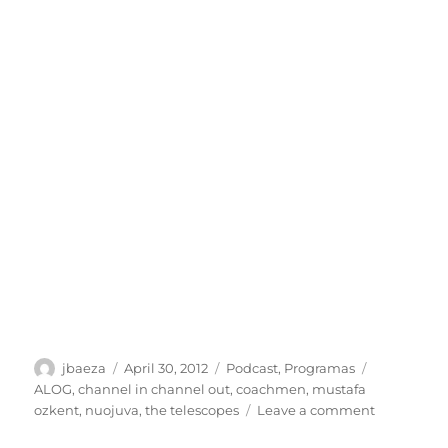
Author
Posted
Categories
Tags
jbaeza
April 30, 2012
Podcast
,
Programas
on
ALOG
,
channel in channel out
,
coachmen
,
mustafa
on
ozkent
,
nuojuva
,
the telescopes
Leave a comment
Podcast