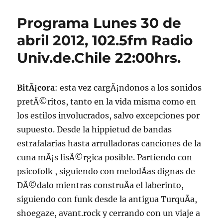
Lunes
30
Programa Lunes 30 de
de
Abril
abril 2012, 102.5fm Radio
2012
Univ.de.Chile 22:00hrs.
y
anteriores
BitÃ¡cora
: esta vez cargÃ¡ndonos a los sonidos
pretÃ©ritos, tanto en la vida misma como en
los estilos involucrados, salvo excepciones por
supuesto. Desde la hippietud de bandas
estrafalarias hasta arrulladoras canciones de la
cuna mÃ¡s lisÃ©rgica posible. Partiendo con
psicofolk , siguiendo con melodÃ­as dignas de
DÃ©dalo mientras construÃ­a el laberinto,
siguiendo con funk desde la antigua TurquÃ­a,
shoegaze, avant.rock y cerrando con un viaje a