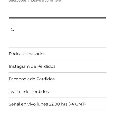
on
telescopes
Leave a comment
Programa
Lunes
30
de
abril
2012,
102.5fm
Radio
Univ.de.Chile
Podcasts pasados
22:00hrs.
Instagram de Perdidos
Facebook de Perdidos
Twitter de Perdidos
Señal en vivo lunes 22:00 hrs (-4 GMT)