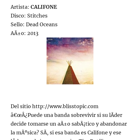
Artista:
CALIFONE
Disco: Stitches
Sello: Dead Oceans
AÃ±o: 2013
Del sitio http://www.blisstopic.com
â€œÂ¿Puede una banda sobrevivir si su lÃ­der
decide tomarse un aÃ±o sabÃ¡tico y abandonar
la mÃºsica? SÃ­, si esa banda es Califone y ese