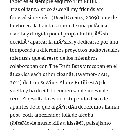
lÃ­der es el siempre esquivo Tim Rutili.
Tras el fantÃ¡stico â€œAll my friends are
funeral singersâ€ (Dead Oceans, 2009), que de
hecho era la banda sonora de una pelÃ­cula
escrita y dirigida por el propio Rutili, Ã©ste
decidiÃ³ aparcar la mÃºsica y dedicarse por una
temporada a diferentes proyectos audiovisuales
mientras que el resto de los miembros
colaboraban con The Fruit Bats y tocaban en el
â€œKiss each other cleanâ€ (Warner-4AD,
2011) de Iron & Wine. Ahora Rutili estÃ¡ de
vuelta y ha decidido comenzar de nuevo de
cero. El resultado es un estupendo disco de
apuntes de lo que algÃºn dÃ­a deberemos llamar
post-rock americano: folk de alcoba
(â€œMovie music kills a kissâ€), paisajismo