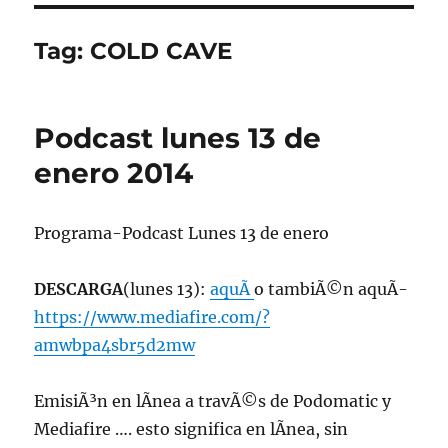
Tag:
COLD CAVE
Podcast lunes 13 de
enero 2014
Programa-Podcast Lunes 13 de enero
DESCARGA
(lunes 13):
aquÃ­
o tambiÃ©n aquÃ­
https://www.mediafire.com/?
amwbpa4sbr5d2mw
EmisiÃ³n en lÃ­nea a travÃ©s de Podomatic y
Mediafire …. esto significa en lÃ­nea, sin