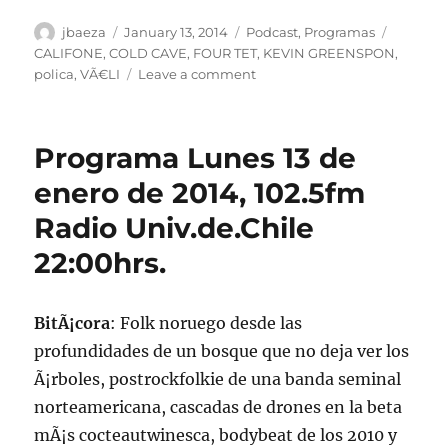
Author
Posted
Categories
Tags
jbaeza
January 13, 2014
Podcast
,
Programas
on
CALIFONE
,
COLD CAVE
,
FOUR TET
,
KEVIN GREENSPON
,
on
polica
,
VÃ€LI
Leave a comment
Podcast
lunes
13
Programa Lunes 13 de
de
enero
enero de 2014, 102.5fm
2014
Radio Univ.de.Chile
22:00hrs.
BitÃ¡cora
: Folk noruego desde las
profundidades de un bosque que no deja ver los
Ã¡rboles, postrockfolkie de una banda seminal
norteamericana, cascadas de drones en la beta
mÃ¡s cocteautwinesca, bodybeat de los 2010 y