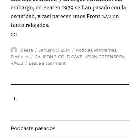
embargo, en Beaten 1979 se han pasado con la
oscuridad, y casi parecen unos Front 242 un
tanto relajados.
::::
Author
Posted
Categories
jbaeza
January 9, 2014
Noticias
,
Programas
,
on
Tags
Recitales
CALIFONE
,
COLD CAVE
,
KEVIN GREENSPON
,
on
VÃ€LI
Leave a comment
Programa
Lunes
13
de
enero
de
2014,
102.5fm
Radio
Podcasts pasados
Univ.de.Chile
22:00hrs.