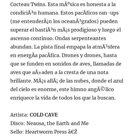
Cocteau Twins. Esta mÃºsica es honesta a la
condiciÃ³n humana. Estos pacÃ­ficos ran-ups
(me entenderÃ¡n los oceanÃ³grafos) pueden
superar el bastiÃ³n mÃ¡s prodigioso y luego el
ascenso continuo. Ondas serpenteantes
abundan. La pista final empapa la atmÃ³sfera
en energÃ­a pacÃ­fica. Drones y drones, hasta
que se funden en sonidos de aves, llamadas de
aves que aÃ±aden a la cresta de una nota
brillante. MÃ¡s allÃ¡ de las nubes, donde el azul
del cielo es enorme, este himno angÃ©lico
enriquece la vida de todos los que la buscan.
Artista:
COLD CAVE
Disco: Neausa, the Earth and Me
Sello: Heartworm Press â€Ž