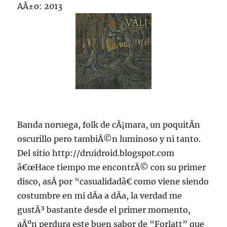
AÃ±o: 2013
Banda noruega, folk de cÃ¡mara, un poquitÃ­n
oscurillo pero tambiÃ©n luminoso y ni tanto.
Del sitio http://druidroid.blogspot.com
â€œHace tiempo me encontrÃ© con su primer
disco, asÃ­ por “casualidadâ€ como viene siendo
costumbre en mi dÃ­a a dÃ­a, la verdad me
gustÃ³ bastante desde el primer momento,
aÃºn perdura este buen sabor de “Forlatt” que