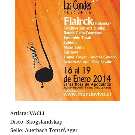
Artista:
VÃ€LI
Disco: Skogslandskap
Sello: Auerbach TontrÃ¤ger