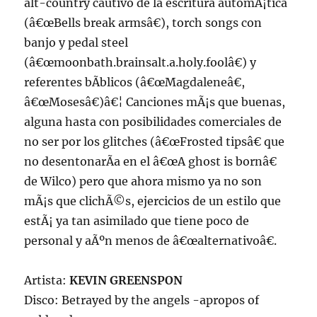
alt-country cautivo de la escritura automÃ¡tica
(â€œBells break armsâ€), torch songs con
banjo y pedal steel
(â€œmoonbath.brainsalt.a.holy.foolâ€) y
referentes bÃ­blicos (â€œMagdaleneâ€,
â€œMosesâ€)â€¦ Canciones mÃ¡s que buenas,
alguna hasta con posibilidades comerciales de
no ser por los glitches (â€œFrosted tipsâ€ que
no desentonarÃ­a en el â€œA ghost is bornâ€
de Wilco) pero que ahora mismo ya no son
mÃ¡s que clichÃ©s, ejercicios de un estilo que
estÃ¡ ya tan asimilado que tiene poco de
personal y aÃºn menos de â€œalternativoâ€.
Artista:
KEVIN GREENSPON
Disco: Betrayed by the angels -apropos of