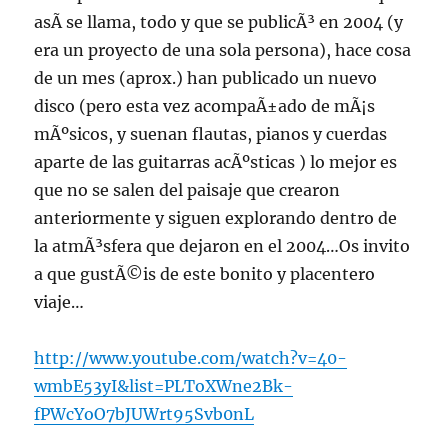
asÃ­ se llama, todo y que se publicÃ³ en 2004 (y
era un proyecto de una sola persona), hace cosa
de un mes (aprox.) han publicado un nuevo
disco (pero esta vez acompaÃ±ado de mÃ¡s
mÃºsicos, y suenan flautas, pianos y cuerdas
aparte de las guitarras acÃºsticas ) lo mejor es
que no se salen del paisaje que crearon
anteriormente y siguen explorando dentro de
la atmÃ³sfera que dejaron en el 2004…Os invito
a que gustÃ©is de este bonito y placentero
viaje…
http://www.youtube.com/watch?v=40-
wmbE53yI&list=PLToXWne2Bk-
fPWcYoO7bJUWrt95Svb0nL