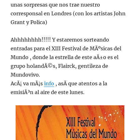
unas sorpresas que nos trae nuestro
corresponsal en Londres (con los artistas John
Grant y Polica)
Ahhhhhhhh!!!!! Y estaremos sorteando
entradas para el XIII Festival de MÃºsicas del
Mundo , donde la estrella de este aÃ±o es el
grupo holandÃ©s, Flairck, gentileza de
Mundovivo.
AcÃ¡ va mÃ¡s
info
, asÃ­ que atentos a la
emisiÃ³n al aire de este lunes.