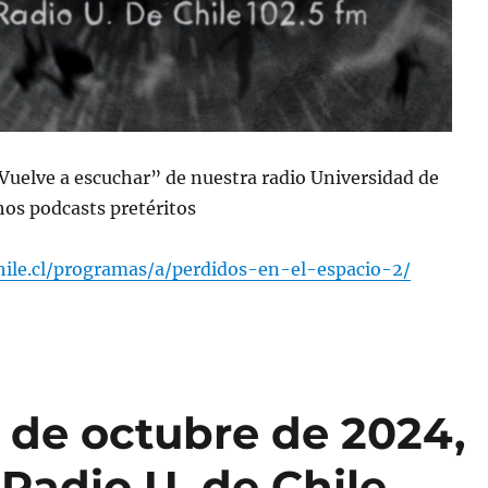
“Vuelve a escuchar” de nuestra radio Universidad de
os podcasts pretéritos
chile.cl/programas/a/perdidos-en-el-espacio-2/
 de octubre de 2024,
Radio U. de Chile.