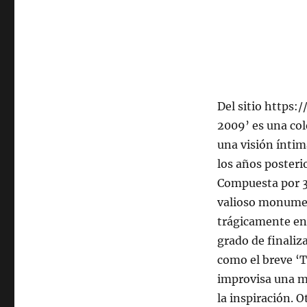
de
octubre
de
2024,
22:00
hrs
102.5fm
Radio
Del sitio https
U.
2009’ es una col
de
una visión íntim
Chile.
los años posteri
Compuesta por 3
valioso monument
trágicamente en 
grado de finaliz
como el breve ‘
improvisa una m
la inspiración. 