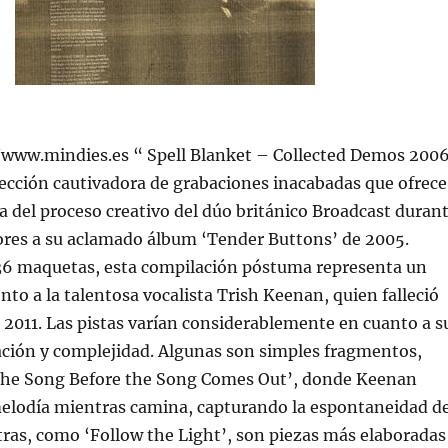
://www.mindies.es “ Spell Blanket – Collected Demos 200
ección cautivadora de grabaciones inacabadas que ofrece
a del proceso creativo del dúo británico Broadcast duran
ores a su aclamado álbum ‘Tender Buttons’ de 2005.
6 maquetas, esta compilación póstuma representa un
o a la talentosa vocalista Trish Keenan, quien falleció
2011. Las pistas varían considerablemente en cuanto a s
ación y complejidad. Algunas son simples fragmentos,
The Song Before the Song Comes Out’, donde Keenan
elodía mientras camina, capturando la espontaneidad d
Otras, como ‘Follow the Light’, son piezas más elaboradas