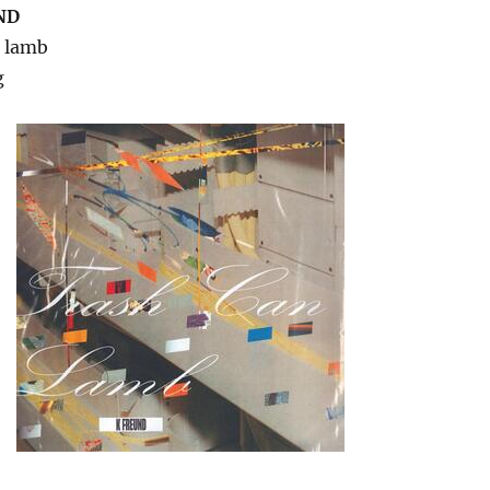
ND
n lamb
g