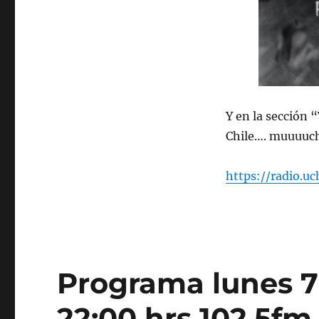
de
2024
Y en la sección 
Chile…. muuuuch
https://radio.u
Programa lunes 7
22:00 hrs 102.5fm 