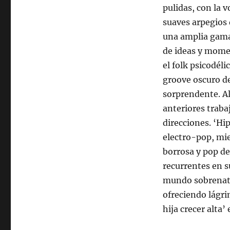
pulidas, con la
suaves arpegios 
una amplia gama 
de ideas y momen
el folk psicodél
groove oscuro de
sorprendente. Al
anteriores traba
direcciones. ‘Hi
electro-pop, mie
borrosa y pop de
recurrentes en s
mundo sobrenatu
ofreciendo lágri
hija crecer alta