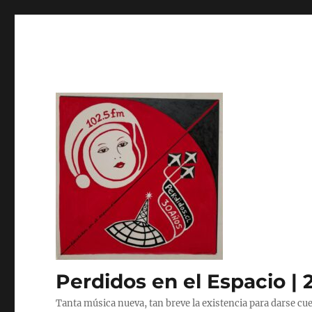
Perdidos en el Espacio | 
Tanta música nueva, tan breve la existencia para darse cue