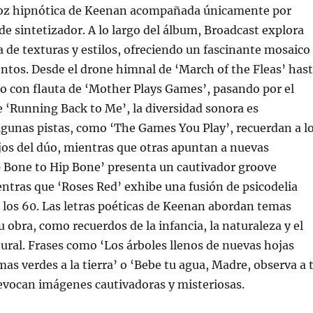
 voz hipnótica de Keenan acompañada únicamente por
de sintetizador. A lo largo del álbum, Broadcast explora
de texturas y estilos, ofreciendo un fascinante mosaico
tos. Desde el drone himnal de ‘March of the Fleas’ has
ico con flauta de ‘Mother Plays Games’, pasando por el
 ‘Running Back to Me’, la diversidad sonora es
gunas pistas, como ‘The Games You Play’, recuerdan a l
jos del dúo, mientras que otras apuntan a nuevas
p Bone to Hip Bone’ presenta un cautivador groove
ntras que ‘Roses Red’ exhibe una fusión de psicodelia
 los 60. Las letras poéticas de Keenan abordan temas
u obra, como recuerdos de la infancia, la naturaleza y el
ral. Frases como ‘Los árboles llenos de nuevas hojas
mas verdes a la tierra’ o ‘Bebe tu agua, Madre, observa a 
’ evocan imágenes cautivadoras y misteriosas.