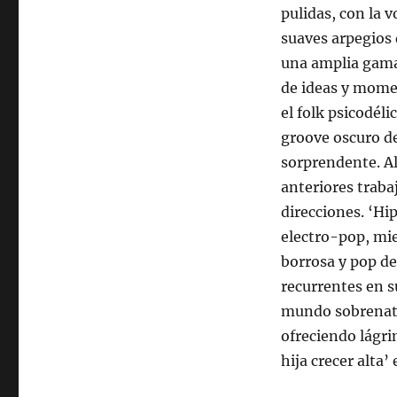
pulidas, con la
suaves arpegios 
una amplia gama 
de ideas y momen
el folk psicodél
groove oscuro de
sorprendente. Al
anteriores traba
direcciones. ‘Hi
electro-pop, mie
borrosa y pop de
recurrentes en s
mundo sobrenatu
ofreciendo lágri
hija crecer alta