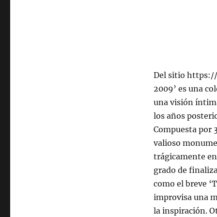
de
octubre
de
2024,
22:00
hrs
102.5fm
Radio
Del sitio https
U.
2009’ es una col
de
una visión íntim
Chile.
los años posteri
Compuesta por 3
valioso monument
trágicamente en 
grado de finaliz
como el breve ‘
improvisa una m
la inspiración. 