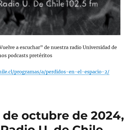
“Vuelve a escuchar” de nuestra radio Universidad de
os podcasts pretéritos
chile.cl/programas/a/perdidos-en-el-espacio-2/
 de octubre de 2024,
Radio U. de Chile.