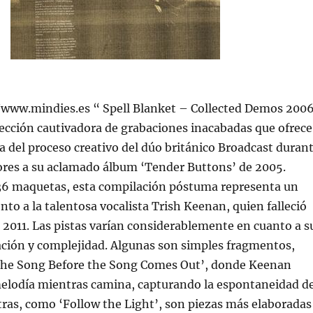
://www.mindies.es “ Spell Blanket – Collected Demos 200
ección cautivadora de grabaciones inacabadas que ofrece
a del proceso creativo del dúo británico Broadcast duran
ores a su aclamado álbum ‘Tender Buttons’ de 2005.
6 maquetas, esta compilación póstuma representa un
o a la talentosa vocalista Trish Keenan, quien falleció
2011. Las pistas varían considerablemente en cuanto a s
ación y complejidad. Algunas son simples fragmentos,
The Song Before the Song Comes Out’, donde Keenan
elodía mientras camina, capturando la espontaneidad d
Otras, como ‘Follow the Light’, son piezas más elaboradas