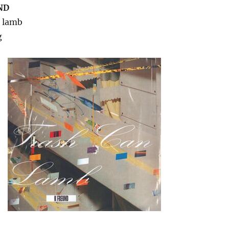
ND
n lamb
g