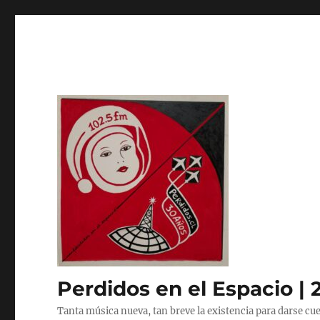
Perdidos en el Espacio | 
Tanta música nueva, tan breve la existencia para darse cue