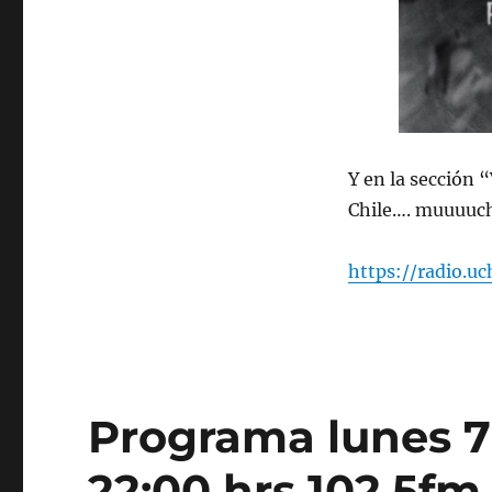
de
2024
Y en la sección 
Chile…. muuuuch
https://radio.u
Programa lunes 7
22:00 hrs 102.5fm 