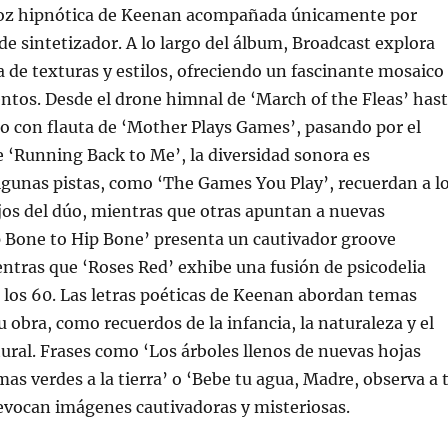
 voz hipnótica de Keenan acompañada únicamente por
de sintetizador. A lo largo del álbum, Broadcast explora
de texturas y estilos, ofreciendo un fascinante mosaico
tos. Desde el drone himnal de ‘March of the Fleas’ has
ico con flauta de ‘Mother Plays Games’, pasando por el
 ‘Running Back to Me’, la diversidad sonora es
gunas pistas, como ‘The Games You Play’, recuerdan a l
jos del dúo, mientras que otras apuntan a nuevas
p Bone to Hip Bone’ presenta un cautivador groove
ntras que ‘Roses Red’ exhibe una fusión de psicodelia
 los 60. Las letras poéticas de Keenan abordan temas
u obra, como recuerdos de la infancia, la naturaleza y el
ral. Frases como ‘Los árboles llenos de nuevas hojas
mas verdes a la tierra’ o ‘Bebe tu agua, Madre, observa a 
’ evocan imágenes cautivadoras y misteriosas.