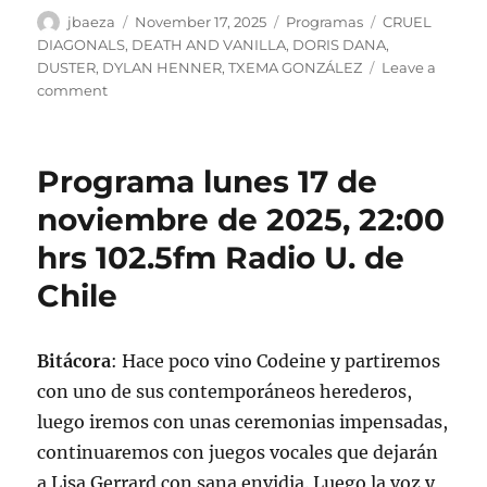
Author
Posted
Categories
Tags
jbaeza
November 17, 2025
Programas
CRUEL
on
DIAGONALS
,
DEATH AND VANILLA
,
DORIS DANA
,
DUSTER
,
DYLAN HENNER
,
TXEMA GONZÁLEZ
Leave a
on
comment
Podcast
Programa
lunes
Programa lunes 17 de
17
de
noviembre de 2025, 22:00
noviembre
hrs 102.5fm Radio U. de
de
2025
Chile
Bitácora
: Hace poco vino Codeine y partiremos
con uno de sus contemporáneos herederos,
luego iremos con unas ceremonias impensadas,
continuaremos con juegos vocales que dejarán
a Lisa Gerrard con sana envidia. Luego la voz y