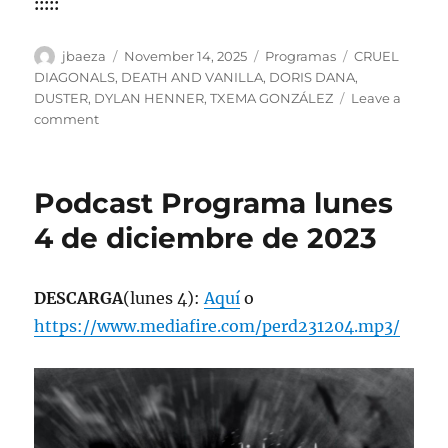
:::::
Author
Posted
Categories
Tags
jbaeza
November 14, 2025
Programas
CRUEL
on
DIAGONALS
,
DEATH AND VANILLA
,
DORIS DANA
,
DUSTER
,
DYLAN HENNER
,
TXEMA GONZÁLEZ
Leave a
on
comment
Programa
lunes
17
Podcast Programa lunes
de
noviembre
4 de diciembre de 2023
de
2025,
22:00
DESCARGA
(lunes 4):
Aquí
o
hrs
https://www.mediafire.com/perd231204.mp3/
102.5fm
Radio
U.
de
Chile