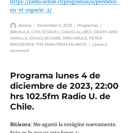
https://radio.uchile.cl/programas/a/perdidos-
en-el-espacio-2/
Author
Posted
Categories
Tags
jbaeza
December 4, 2023
Programas
on
BRUXULA
,
CIVILISTJÄVEL!
,
DAVID ALLRED
,
DEATH AND
VANILLA
,
DOUGLAS DARE
,
KING KRULE
,
PETER
BRODERICK
,
THE MAN FROM ATLANTIS
Leave a
on
comment
Podcast
Programa
lunes
Programa lunes 4 de
4
de
diciembre de 2023, 22:00
diciembre
hrs 102.5fm Radio U. de
de
2023
Chile.
Bitácora
: Me agarró la vorágine nuevamente.
Esto es lo que va este lunes 4: