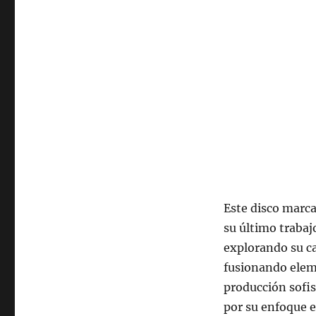
2025,
22:00
hrs
102.5fm
Radio
U.
de
Chile.
Este disco marca
su último trabaj
explorando su ca
fusionando elem
producción sofis
por su enfoque e