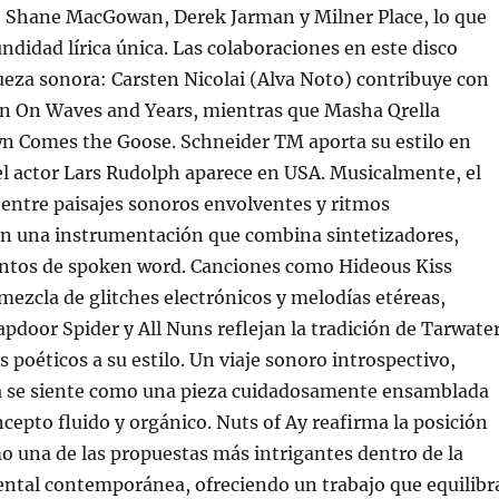
 Shane MacGowan, Derek Jarman y Milner Place, lo que
ndidad lírica única. Las colaboraciones en este disco
ueza sonora: Carsten Nicolai (Alva Noto) contribuye con
 en On Waves and Years, mientras que Masha Qrella
wn Comes the Goose. Schneider TM aporta su estilo en
y el actor Lars Rudolph aparece en USA. Musicalmente, el
entre paisajes sonoros envolventes y ritmos
on una instrumentación que combina sintetizadores,
ntos de spoken word. Canciones como Hideous Kiss
mezcla de glitches electrónicos y melodías etéreas,
pdoor Spider y All Nuns reflejan la tradición de Tarwate
s poéticos a su estilo. Un viaje sonoro introspectivo,
a se siente como una pieza cuidadosamente ensamblada
cepto fluido y orgánico. Nuts of Ay reafirma la posición
 una de las propuestas más intrigantes dentro de la
ntal contemporánea, ofreciendo un trabajo que equilibr