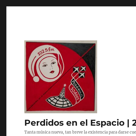
Perdidos en el Espacio | 
Tanta música nueva, tan breve la existencia para darse cue