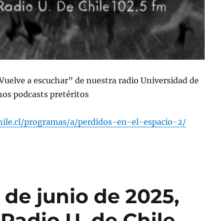
“Vuelve a escuchar” de nuestra radio Universidad de
os podcasts pretéritos
chile.cl/programas/a/perdidos-en-el-espacio-2/
de junio de 2025,
Radio U. de Chile.