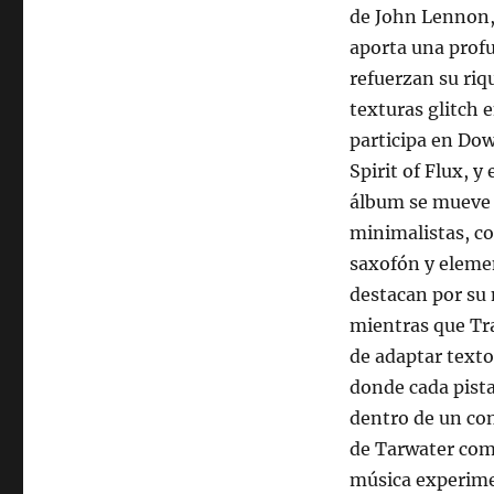
de John Lennon,
aporta una profu
refuerzan su riq
texturas glitch
participa en Do
Spirit of Flux, 
álbum se mueve 
minimalistas, c
saxofón y eleme
destacan por su 
mientras que Tra
de adaptar texto
donde cada pist
dentro de un con
de Tarwater como
música experime