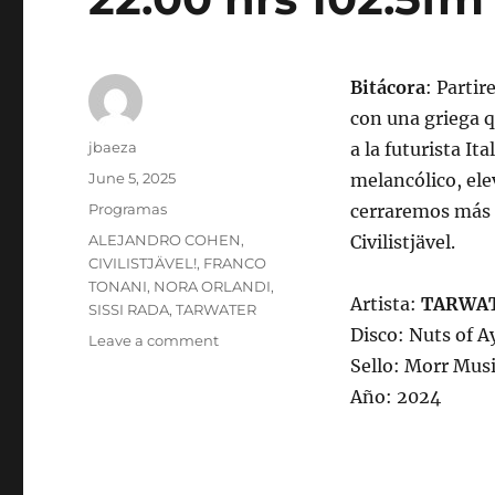
Bitácora
: Parti
con una griega q
Author
jbaeza
a la futurista I
Posted
June 5, 2025
melancólico, ele
on
Categories
Programas
cerraremos más 
Tags
ALEJANDRO COHEN
,
Civilistjävel.
CIVILISTJÄVEL!
,
FRANCO
TONANI
,
NORA ORLANDI
,
Artista:
TARWA
SISSI RADA
,
TARWATER
Disco: Nuts of A
on
Leave a comment
Programa
Sello: Morr Mus
lunes
Año: 2024
9
de
junio
de