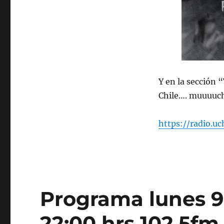
Y en la sección 
Chile…. muuuuch
https://radio.u
Programa lunes 9 
22:00 hrs 102.5fm 