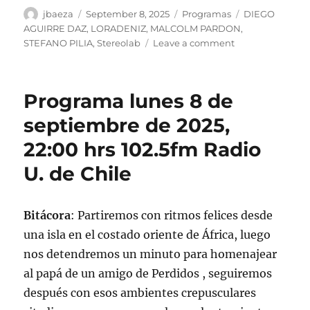
Author
Posted
Categories
Tags
jbaeza
September 8, 2025
Programas
DIEGO
on
AGUIRRE DAZ
,
LORADENIZ
,
MALCOLM PARDON
,
on
STEFANO PILIA
,
Stereolab
Leave a comment
Podcast
Programa
lunes
Programa lunes 8 de
8
de
septiembre de 2025,
septiembre
22:00 hrs 102.5fm Radio
de
2025
U. de Chile
Bitácora
: Partiremos con ritmos felices desde
una isla en el costado oriente de África, luego
nos detendremos un minuto para homenajear
al papá de un amigo de Perdidos , seguiremos
después con esos ambientes crepusculares