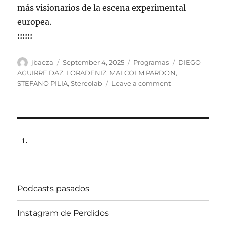
más visionarios de la escena experimental
europea.
::::::
Author
Posted
Categories
Tags
jbaeza
September 4, 2025
Programas
DIEGO
on
AGUIRRE DAZ
,
LORADENIZ
,
MALCOLM PARDON
,
on
STEFANO PILIA
,
Stereolab
Leave a comment
Programa
lunes
8
de
septiembre
de
2025,
22:00
hrs
Podcasts pasados
102.5fm
Radio
U.
Instagram de Perdidos
de