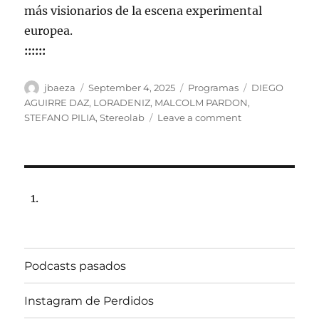
más visionarios de la escena experimental
europea.
::::::
Author
Posted
Categories
Tags
jbaeza
September 4, 2025
Programas
DIEGO
on
AGUIRRE DAZ
,
LORADENIZ
,
MALCOLM PARDON
,
on
STEFANO PILIA
,
Stereolab
Leave a comment
Programa
lunes
8
de
septiembre
de
2025,
22:00
hrs
Podcasts pasados
102.5fm
Radio
U.
Instagram de Perdidos
de