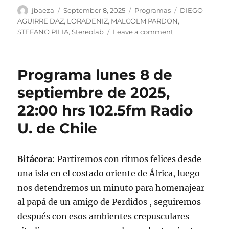
Author
Posted
Categories
Tags
jbaeza
September 8, 2025
Programas
DIEGO
on
AGUIRRE DAZ
,
LORADENIZ
,
MALCOLM PARDON
,
on
STEFANO PILIA
,
Stereolab
Leave a comment
Podcast
Programa
lunes
Programa lunes 8 de
8
de
septiembre de 2025,
septiembre
22:00 hrs 102.5fm Radio
de
2025
U. de Chile
Bitácora
: Partiremos con ritmos felices desde
una isla en el costado oriente de África, luego
nos detendremos un minuto para homenajear
al papá de un amigo de Perdidos , seguiremos
después con esos ambientes crepusculares