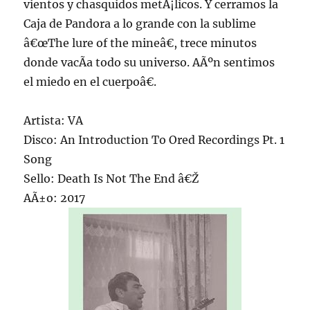
vientos y chasquidos metÃ¡licos. Y cerramos la
Caja de Pandora a lo grande con la sublime
â€œThe lure of the mineâ€, trece minutos
donde vacÃ­a todo su universo. AÃºn sentimos
el miedo en el cuerpoâ€.
Artista: VA
Disco: An Introduction To Ored Recordings Pt. 1
Song
Sello: Death Is Not The End â€Ž
AÃ±o: 2017