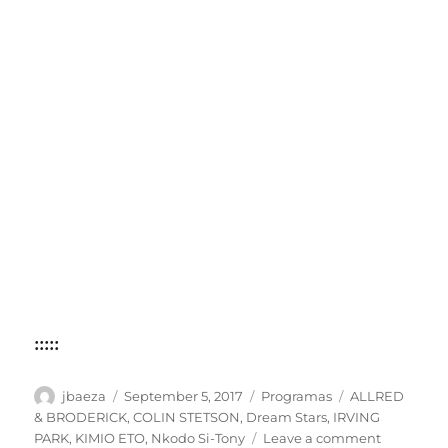
:::::
Author
Posted
Categories
Tags
jbaeza
September 5, 2017
Programas
ALLRED
on
& BRODERICK
,
COLIN STETSON
,
Dream Stars
,
IRVING
on
PARK
,
KIMIO ETO
,
Nkodo Si-Tony
Leave a comment