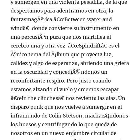
y sumergen en una violenta pesadilla, de la que
despertamos para adentrarnos en otra, la
fantasmagÃ³rica â€œBetween water and
windâ€, donde convierte su instrumento en
una percusiÃ³n pura que nos martillea el
cerebro una y otra vez. â€œSpindriftâ€ es el
Ãºnico tema del Ã¡lbum que proyecta luz,
calidez y algo de esperanza, abriendo una grieta
en la oscuridad y concediÃ©ndonos un
reconfortante respiro. Pero justo cuando
estamos alzando el vuelo y creemos escapar,
â€œIn the clinchesâ€ nos revienta las alas. Un
disparo punk que nos vuelve a sumergir en el
inframundo de Colin Stetson, machacÃ¡ndonos
los huesos y centrifugando lo que queda de
nosotros en un nuevo enjambre circular de