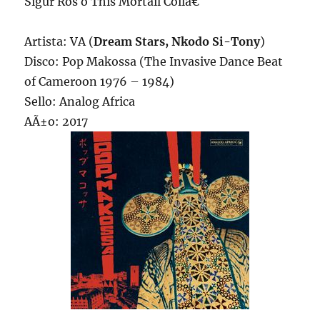
Sigur Ros o This Mortail Coilâ€
Artista: VA (
Dream Stars, Nkodo Si-Tony
)
Disco: Pop Makossa (The Invasive Dance Beat
of Cameroon 1976 – 1984)
Sello: Analog Africa
AÃ±o: 2017