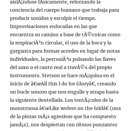
aislÃ¡ndose fÃ­sicamente, reforzando la
conciencia del cuerpo humano que trabaja para
producir sonidos y esculpir el tiempo.
Improvisaciones enfocadas en las que
encuentra su camino a base de tÃ©cnicas como
la respiraciÃ³n circular, el uso de la boca y la
garganta para formar acordes en lugar de notas
individuales, la percusiÃ³n pulsando las llaves
del saxo o el canto real a travÃ©s del propio
instrumento. Stetson se hace mÃ¡quina en el
inicio de â€œAll this I do for Gloryâ€, creando
un bucle sonoro que nos engulle y atrapa hasta
la siguiente dentellada. Los tentÃ¡culos de la
monstruosa â€œLike wolves on the foldâ€ (una
de la piezas mÃ¡s agresivas que ha compuesto
jamÃ¡s), nos despiertan con ritmos punzantes