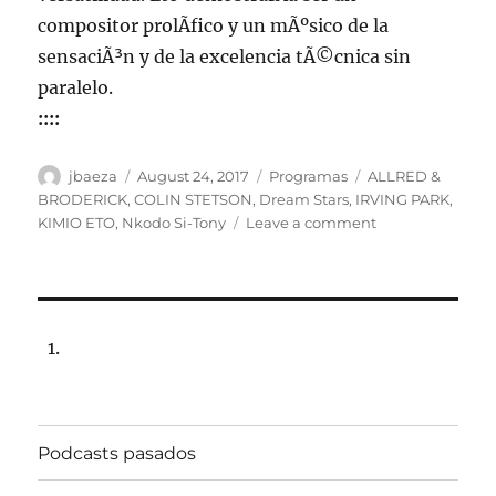
compositor prolÃ­fico y un mÃºsico de la
sensaciÃ³n y de la excelencia tÃ©cnica sin
paralelo.
::::
Author
Posted
Categories
Tags
jbaeza
August 24, 2017
Programas
ALLRED &
on
BRODERICK
,
COLIN STETSON
,
Dream Stars
,
IRVING PARK
,
on
KIMIO ETO
,
Nkodo Si-Tony
Leave a comment
Programa
lunes
28
de
agosto
de
2017,
22:00
hrs
Podcasts pasados
102.5fm
Radio