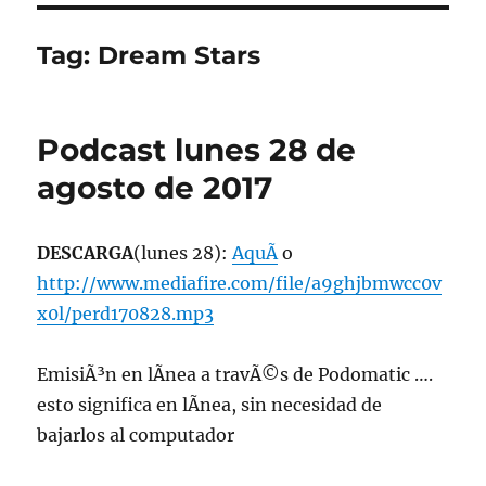
Tag:
Dream Stars
Podcast lunes 28 de
agosto de 2017
DESCARGA
(lunes 28):
AquÃ­
o
http://www.mediafire.com/file/a9ghjbmwcc0v
x0l/perd170828.mp3
EmisiÃ³n en lÃ­nea a travÃ©s de Podomatic ….
esto significa en lÃ­nea, sin necesidad de
bajarlos al computador