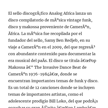
El sello discogrÃ¡fico Analog Africa lanza un
disco compilatorio de mÃºsica vintage funk,
disco y makossa proveniente de CamerÃºn,
Ãfrica. La mÃºsica fue recopilada por el
fundador del sello, Samy Ben Redjeb, en su
viaje a CamerÃºn en el 2009, del que regresÃ³
con abundante contenido para documentar la
era musical del paÃ­s. El disco se titula â€œPop
Makossa â€“ The Invasive Dance Beat de
CamerÃºn 1976-1984â€œ, donde se
encuentran importantes temas de funk y disco.
Es un total de 12 canciones donde se incluyen
temas de importantes artistas, como el
adolescente prodigio Bill Loko, del que podrÃ¡s
escuchar su gran Ã©xito â€œNen Lamboâ€œ,