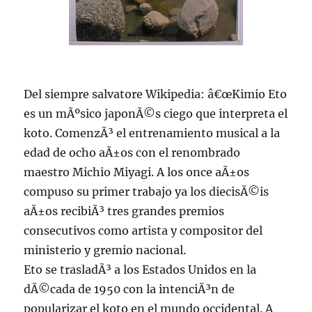
Del siempre salvatore Wikipedia: â€œKimio Eto
es un mÃºsico japonÃ©s ciego que interpreta el
koto. ComenzÃ³ el entrenamiento musical a la
edad de ocho aÃ±os con el renombrado
maestro Michio Miyagi. A los once aÃ±os
compuso su primer trabajo ya los diecisÃ©is
aÃ±os recibiÃ³ tres grandes premios
consecutivos como artista y compositor del
ministerio y gremio nacional.
Eto se trasladÃ³ a los Estados Unidos en la
dÃ©cada de 1950 con la intenciÃ³n de
popularizar el koto en el mundo occidental. A