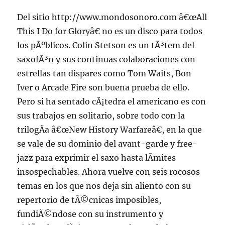
Del sitio http://www.mondosonoro.com â€œAll
This I Do for Gloryâ€ no es un disco para todos
los pÃºblicos. Colin Stetson es un tÃ³tem del
saxofÃ³n y sus continuas colaboraciones con
estrellas tan dispares como Tom Waits, Bon
Iver o Arcade Fire son buena prueba de ello.
Pero si ha sentado cÃ¡tedra el americano es con
sus trabajos en solitario, sobre todo con la
trilogÃ­a â€œNew History Warfareâ€, en la que
se vale de su dominio del avant-garde y free-
jazz para exprimir el saxo hasta lÃ­mites
insospechables. Ahora vuelve con seis rocosos
temas en los que nos deja sin aliento con su
repertorio de tÃ©cnicas imposibles,
fundiÃ©ndose con su instrumento y