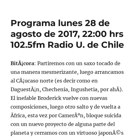
Podcast
lunes
28
Programa lunes 28 de
de
agosto
agosto de 2017, 22:00 hrs
de
102.5fm Radio U. de Chile
2017
BitÃ¡cora
: Partiremos con un saxo tocado de
una manera mesmerizante, luego arrancamos
al CÃ¡ucaso norte (es decir como en
DaguestÃ¡n, Chechenia, Ingushetia, por ahÃ­).
El inefable Broderick vuelve con nuevas
composiciones, luego otro salto y de vuelta a
Ãfrica, esta vez por CamerÃºn, bloque suicida
con un nuevo proyecto de alguna parte del
planeta y cerramos con un virtuoso japonÃ©s