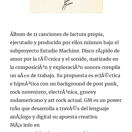
Ãlbum de 11 canciones de factura propia,
ejecutado y producido por ellos mismos bajo el
subproyecto Estudio Machine. Disco rÃ¡pido de
amor por la tÃ©cnica y el sonido, matizado en
la composiciÃ³n y exploraciÃ³n sonora compila
un aÃ±o de trabajo. Su propuesta es eclÃ©ctica
e hipnÃ³tica con un background de post punk,
rock noventero, electrÃ³nica, groovy
sudamericano y art rock actual. GM es un power
trÃ­o que desarrolla a travÃ©s del lenguaje
anÃ¡logo y digital su apuesta creativa.
MÃ¡s info en