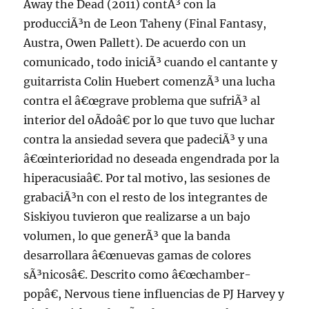
Away the Dead (2011) contÃ³ con la
producciÃ³n de Leon Taheny (Final Fantasy,
Austra, Owen Pallett). De acuerdo con un
comunicado, todo iniciÃ³ cuando el cantante y
guitarrista Colin Huebert comenzÃ³ una lucha
contra el â€œgrave problema que sufriÃ³ al
interior del oÃ­doâ€ por lo que tuvo que luchar
contra la ansiedad severa que padeciÃ³ y una
â€œinterioridad no deseada engendrada por la
hiperacusiaâ€. Por tal motivo, las sesiones de
grabaciÃ³n con el resto de los integrantes de
Siskiyou tuvieron que realizarse a un bajo
volumen, lo que generÃ³ que la banda
desarrollara â€œnuevas gamas de colores
sÃ³nicosâ€. Descrito como â€œchamber-
popâ€, Nervous tiene influencias de PJ Harvey y