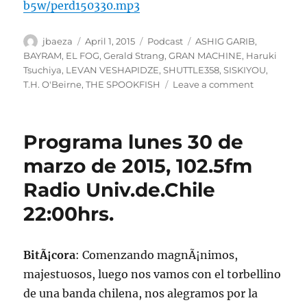
b5w/perd150330.mp3
Author
Posted
Categories
Tags
jbaeza
April 1, 2015
Podcast
ASHIG GARIB
,
on
BAYRAM
,
EL FOG
,
Gerald Strang
,
GRAN MACHINE
,
Haruki
Tsuchiya
,
LEVAN VESHAPIDZE
,
SHUTTLE358
,
SISKIYOU
,
on
T.H. O'Beirne
,
THE SPOOKFISH
Leave a comment
Podcast
lunes
30
Programa lunes 30 de
de
marzo
marzo de 2015, 102.5fm
de
Radio Univ.de.Chile
2015.
22:00hrs.
BitÃ¡cora
: Comenzando magnÃ¡nimos,
majestuosos, luego nos vamos con el torbellino
de una banda chilena, nos alegramos por la