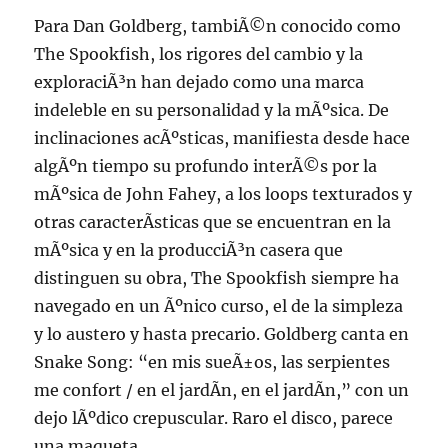
Para Dan Goldberg, tambiÃ©n conocido como
The Spookfish, los rigores del cambio y la
exploraciÃ³n han dejado como una marca
indeleble en su personalidad y la mÃºsica. De
inclinaciones acÃºsticas, manifiesta desde hace
algÃºn tiempo su profundo interÃ©s por la
mÃºsica de John Fahey, a los loops texturados y
otras caracterÃ­sticas que se encuentran en la
mÃºsica y en la producciÃ³n casera que
distinguen su obra, The Spookfish siempre ha
navegado en un Ãºnico curso, el de la simpleza
y lo austero y hasta precario. Goldberg canta en
Snake Song: “en mis sueÃ±os, las serpientes
me confort / en el jardÃ­n, en el jardÃ­n,” con un
dejo lÃºdico crepuscular. Raro el disco, parece
una maqueta.