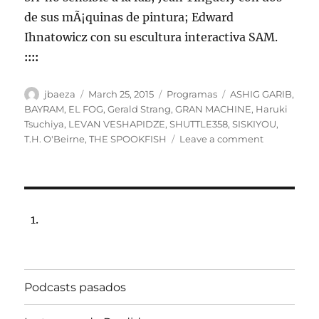
de sus mÃ¡quinas de pintura; Edward
Ihnatowicz con su escultura interactiva SAM.
::::
Author
Posted
Categories
Tags
jbaeza
March 25, 2015
Programas
ASHIG GARIB
,
on
BAYRAM
,
EL FOG
,
Gerald Strang
,
GRAN MACHINE
,
Haruki
Tsuchiya
,
LEVAN VESHAPIDZE
,
SHUTTLE358
,
SISKIYOU
,
on
T.H. O'Beirne
,
THE SPOOKFISH
Leave a comment
Programa
lunes
30
de
marzo
de
2015,
102.5fm
Radio
Podcasts pasados
Univ.de.Chi
22:00hrs.