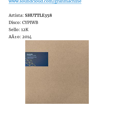
www.soundcloud.com/granmachine
Artista:
SHUTTLE358
Disco: CYPIWB
Sello: 12K
AÃ±o: 2014