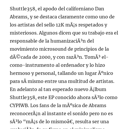
Shuttle358, el apodo del californiano Dan
Abrams, y se destaca claramente como uno de
los artistas del sello 12K mÃ¡s respetados y
misteriosos. Algunos dicen que su trabajo era el
responsable de la humanizaciÃ³n del
movimiento microsound de principios de la
dÃ©cada de 2000, y con razÃ³n. TomÃ³ el-
como-instrumento al ordenador y lo hizo
hermoso y personal, tallando un lugar Ãºnico
para sÃ­ mismo entre una multitud de artistas.
En adelanto al tan esperado nuevo Ã¡lbum
Shuttle358, este EP conocido ahora sÃ³lo como
CYPIWB. Los fans de la mÃºsica de Abrams
reconocerÃ¡n al instante el sonido pero no es
sÃ³lo “mÃ¡s de lo mismoâ€, resulta ser una