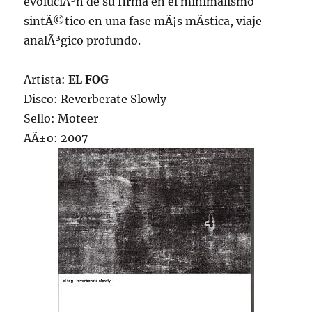
evoluciÃ³n de su firma en el minimalismo
sintÃ©tico en una fase mÃ¡s mÃ­stica, viaje
analÃ³gico profundo.
Artista:
EL FOG
Disco: Reverberate Slowly
Sello: Moteer
AÃ±o: 2007