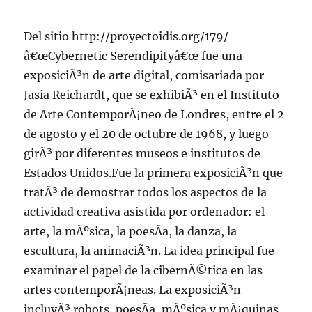
Del sitio http://proyectoidis.org/179/
â€œCybernetic Serendipityâ€œ fue una
exposiciÃ³n de arte digital, comisariada por
Jasia Reichardt, que se exhibiÃ³ en el Instituto
de Arte ContemporÃ¡neo de Londres, entre el 2
de agosto y el 20 de octubre de 1968, y luego
girÃ³ por diferentes museos e institutos de
Estados Unidos.Fue la primera exposiciÃ³n que
tratÃ³ de demostrar todos los aspectos de la
actividad creativa asistida por ordenador: el
arte, la mÃºsica, la poesÃ­a, la danza, la
escultura, la animaciÃ³n. La idea principal fue
examinar el papel de la cibernÃ©tica en las
artes contemporÃ¡neas. La exposiciÃ³n
incluyÃ³ robots, poesÃ­a, mÃºsica y mÃ¡quinas