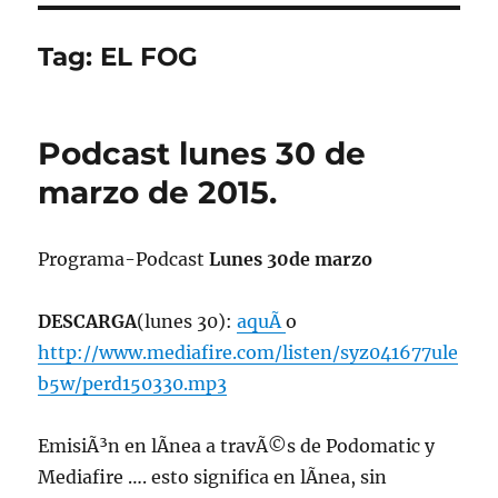
Tag:
EL FOG
Podcast lunes 30 de
marzo de 2015.
Programa-Podcast
Lunes 30de marzo
DESCARGA
(lunes 30):
aquÃ­
o
http://www.mediafire.com/listen/syz041677ule
b5w/perd150330.mp3
EmisiÃ³n en lÃ­nea a travÃ©s de Podomatic y
Mediafire …. esto significa en lÃ­nea, sin