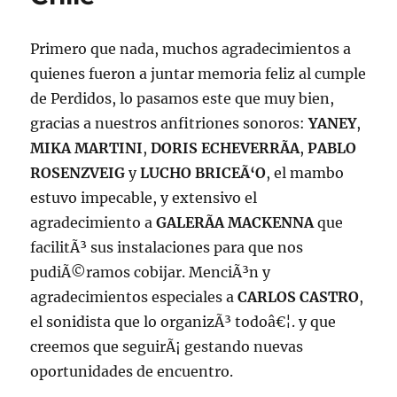
Primero que nada, muchos agradecimientos a
quienes fueron a juntar memoria feliz al cumple
de Perdidos, lo pasamos este que muy bien,
gracias a nuestros anfitriones sonoros:
YANEY
,
MIKA MARTINI
,
DORIS ECHEVERRÃA
,
PABLO
ROSENZVEIG
y
LUCHO BRICEÃ‘O
, el mambo
estuvo impecable, y extensivo el
agradecimiento a
GALERÃA MACKENNA
que
facilitÃ³ sus instalaciones para que nos
pudiÃ©ramos cobijar. MenciÃ³n y
agradecimientos especiales a
CARLOS CASTRO
,
el sonidista que lo organizÃ³ todoâ€¦. y que
creemos que seguirÃ¡ gestando nuevas
oportunidades de encuentro.