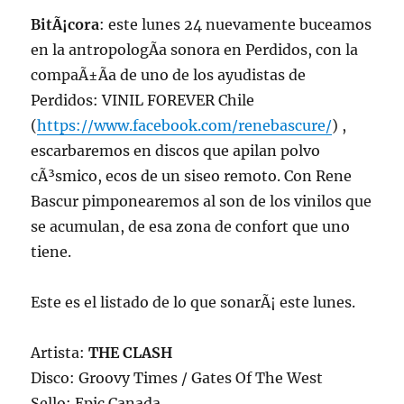
BitÃ¡cora
: este lunes 24 nuevamente buceamos
en la antropologÃ­a sonora en Perdidos, con la
compaÃ±Ã­a de uno de los ayudistas de
Perdidos: VINIL FOREVER Chile
(
https://www.facebook.com/renebascure/
) ,
escarbaremos en discos que apilan polvo
cÃ³smico, ecos de un siseo remoto. Con Rene
Bascur pimponearemos al son de los vinilos que
se acumulan, de esa zona de confort que uno
tiene.
Este es el listado de lo que sonarÃ¡ este lunes.
Artista:
THE CLASH
Disco: Groovy Times / Gates Of The West
Sello: Epic Canada