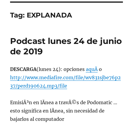
Tag:
EXPLANADA
Podcast lunes 24 de junio
de 2019
DESCARGA
(lunes 24): opciones
aquÃ­
o
http://www.mediafire.com/file/wv831sjbe76p2
37/perd190624.mp3/file
EmisiÃ³n en lÃ­nea a travÃ©s de Podomatic …
esto significa en lÃ­nea, sin necesidad de
bajarlos al computador