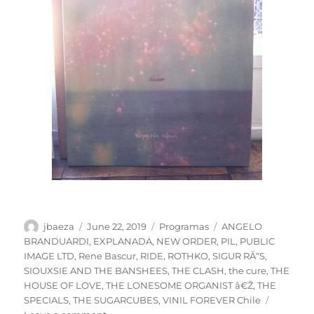
Author
Posted
Categories
Tags
jbaeza
June 22, 2019
Programas
ANGELO
on
BRANDUARDI
,
EXPLANADA
,
NEW ORDER
,
PIL
,
PUBLIC
IMAGE LTD
,
Rene Bascur
,
RIDE
,
ROTHKO
,
SIGUR RÃ“S
,
SIOUXSIE AND THE BANSHEES
,
THE CLASH
,
the cure
,
THE
HOUSE OF LOVE
,
THE LONESOME ORGANIST â€Ž
,
THE
SPECIALS
,
THE SUGARCUBES
,
VINIL FOREVER Chile