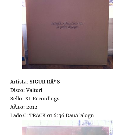
Artista:
SIGUR RÃ“S
Disco: Valtari
Sello: XL Recordings
AÃ±o: 2012
Lado C: TRACK 01 6:36 DauÃ°alogn