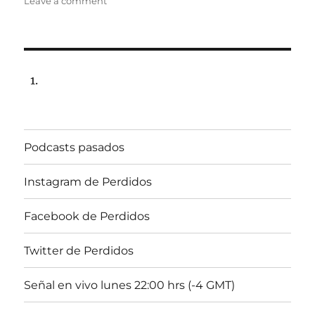
on
Leave a comment
Programa
Especial
lunes
24
de
junio
de
2019,
22:00
Podcasts pasados
hrs
102.5fm
Radio
Instagram de Perdidos
U.
de
Facebook de Perdidos
Chile
Twitter de Perdidos
Señal en vivo lunes 22:00 hrs (-4 GMT)