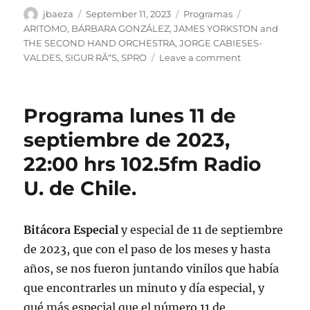
Author
Posted
Categories
Tags
jbaeza
September 11, 2023
Programas
on
ARITOMO
,
BÁRBARA GONZÁLEZ
,
JAMES YORKSTON and
THE SECOND HAND ORCHESTRA
,
JORGE CABIESES-
on
VALDES
,
SIGUR RÃ“S
,
SPRO
Leave a comment
Podcast
Programa
lunes
Programa lunes 11 de
11
de
septiembre de 2023,
septiembre
22:00 hrs 102.5fm Radio
de
2023
U. de Chile.
Bitácora Especial
y especial de 11 de septiembre
de 2023, que con el paso de los meses y hasta
años, se nos fueron juntando vinilos que había
que encontrarles un minuto y día especial, y
qué más especial que el número 11 de