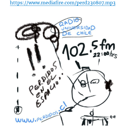
https://www.mediafire.com/perd230807.mp3
102.5fm
Radio
U.
de
Chile.