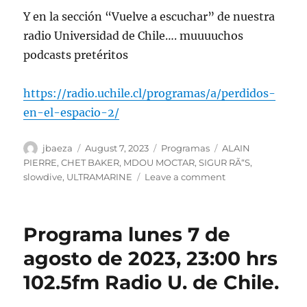
Y en la sección “Vuelve a escuchar” de nuestra
radio Universidad de Chile…. muuuuchos
podcasts pretéritos
https://radio.uchile.cl/programas/a/perdidos-
en-el-espacio-2/
Author
Posted
Categories
Tags
jbaeza
August 7, 2023
Programas
ALAIN
on
PIERRE
,
CHET BAKER
,
MDOU MOCTAR
,
SIGUR RÃ“S
,
on
slowdive
,
ULTRAMARINE
Leave a comment
Podcast
Programa
lunes
Programa lunes 7 de
7
de
agosto de 2023, 23:00 hrs
agosto
102.5fm Radio U. de Chile.
de
2023