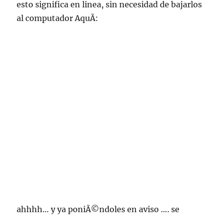
esto significa en linea, sin necesidad de bajarlos
al computador AquÃ­:
ahhhh… y ya poniÃ©ndoles en aviso …. se