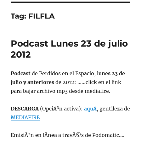
Tag:
FILFLA
Podcast Lunes 23 de julio
2012
Podcast
de Perdidos en el Espacio,
lunes 23 de
julio y anteriores
de 2012: ……click en el link
para bajar archivo mp3 desde mediafire.
DESCARGA
(OpciÃ³n activa):
aquÃ­
, gentileza de
MEDIAFIRE
EmisiÃ³n en lÃ­nea a travÃ©s de Podomatic….