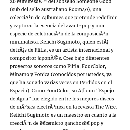
20 Minutesâ€™ del subsello Someone Good
(sub del sello australiano Room40), una
colecciÃ³n de Ã¡lbumes que pretende redefinir
y capturar la esencia del avant-pop y una
especie de celebraciÃ³n de la composiciÃ³n
minimalista. Keiichi Sugimoto, quien estÃ¡
detrÃ¡s de Flifla, es un artista internacional y
compositor japonÃ©s. Crea bajo diferentes
proyectos sonoros como Filfla, FourColor,
Minamo y Fonica (conocidos por ustedes, ya
que ha sonado varias veces en Perdidos en el
Espacio). Como FourColor, su Ã¡lbum “Espejo
de Agua” fue elegido entre los mejores discos
de mÃºsica electrÃ³nica en la revista The Wire.
Keiichi Sugimoto es un maestro en cuanto a la
creaciÃ³n de â€œmicro ganchosâ€ pop y