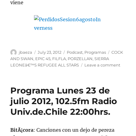
viene
Author
Posted
Categories
Tags
jbaeza
July 23, 2012
Podcast
,
Programas
COCK
on
AND SWAN
,
EPIC 45
,
FILFLA
,
PORZELLAN
,
SIERRA
on
LEONEâ€™S REFUGEE ALL STARS
Leave a comment
Podcast
Lunes
23
Programa Lunes 23 de
de
julio
julio 2012, 102.5fm Radio
2012
Univ.de.Chile 22:00hrs.
BitÃ¡cora
: Canciones con un dejo de pereza