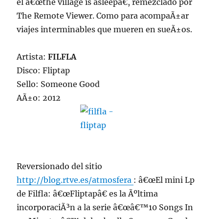
el â€œthe village is asleepâ€, remezclado por
The Remote Viewer. Como para acompaÃ±ar
viajes interminables que mueren en sueÃ±os.
Artista:
FILFLA
Disco: Fliptap
Sello: Someone Good
AÃ±o: 2012
Reversionado del sitio
http://blog.rtve.es/atmosfera
: â€œEl mini Lp
de Filfla: â€œFliptapâ€ es la Ãºltima
incorporaciÃ³n a la serie â€œâ€™10 Songs In