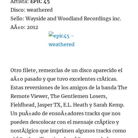
Artista:
EPIC 45
Disco: weathered
Sello: Wayside and Woodland Recordings inc.
AÃ±o: 2012
Otro filete, remezclas de un disco aparecido el
aÃ±o pasado y que tuvo excelentes crÃ­ticas.
Estas reversiones de los amigos de la banda The
Remote Viewer, The Gentlemen Losers,
Fieldhead, Jasper TX, E.L. Heath y Sarah Kemp.
Un puÃ±ado de ensoÃ±adores tracks que nos
pueden descolocar con el mensaje crÃ­ptico y
nostÃ¡lgico que imprimen algunos tracks como