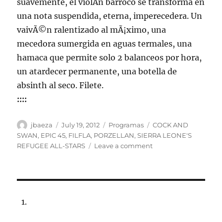
suavemente, el violÃ­n barroco se transforma en
una nota suspendida, eterna, imperecedera. Un
vaivÃ©n ralentizado al mÃ¡ximo, una
mecedora sumergida en aguas termales, una
hamaca que permite solo 2 balanceos por hora,
un atardecer permanente, una botella de
absinth al seco. Filete.
::::
Author
Posted
Categories
Tags
jbaeza
July 19, 2012
Programas
COCK AND
on
SWAN
,
EPIC 45
,
FILFLA
,
PORZELLAN
,
SIERRA LEONE'S
on
REFUGEE ALL-STARS
Leave a comment
Programa
Lunes
23
de
julio
2012,
102.5fm