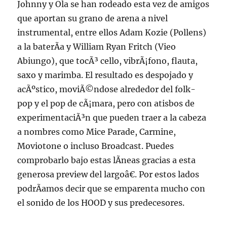
Johnny y Ola se han rodeado esta vez de amigos
que aportan su grano de arena a nivel
instrumental, entre ellos Adam Kozie (Pollens)
a la baterÃ­a y William Ryan Fritch (Vieo
Abiungo), que tocÃ³ cello, vibrÃ¡fono, flauta,
saxo y marimba. El resultado es despojado y
acÃºstico, moviÃ©ndose alrededor del folk-
pop y el pop de cÃ¡mara, pero con atisbos de
experimentaciÃ³n que pueden traer a la cabeza
a nombres como Mice Parade, Carmine,
Moviotone o incluso Broadcast. Puedes
comprobarlo bajo estas lÃ­neas gracias a esta
generosa preview del largoâ€. Por estos lados
podrÃ­amos decir que se emparenta mucho con
el sonido de los HOOD y sus predecesores.