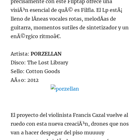
precisamente con este Fliptap ofrece una
visiÃ³n esencial de quÃ© es Filfla. El Lp estÃ¡
lleno de lÃ­neas vocales rotas, melodÃ­as de
guitarra, momentos sutiles de sintetizador y un
enÃ©rgico ritmoâ€.
Artista:
PORZELLAN
Disco: The Lost Library
Sello: Cotton Goods
AÃ±o: 2012
El proyecto del violinista Francis Cazal vuelve al
ruedo con esta nueva creaciÃ³n, drones que nos
van a hacer despegar del piso muuuuy