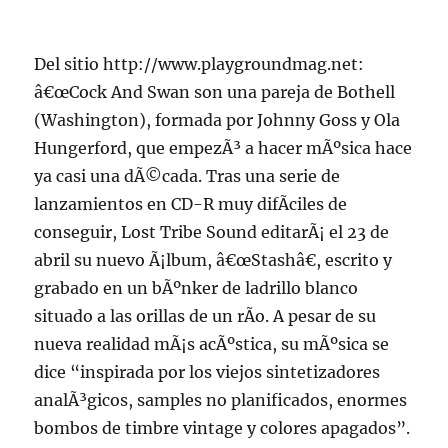
Del sitio http://www.playgroundmag.net:
â€œCock And Swan son una pareja de Bothell
(Washington), formada por Johnny Goss y Ola
Hungerford, que empezÃ³ a hacer mÃºsica hace
ya casi una dÃ©cada. Tras una serie de
lanzamientos en CD-R muy difÃ­ciles de
conseguir, Lost Tribe Sound editarÃ¡ el 23 de
abril su nuevo Ã¡lbum, â€œStashâ€, escrito y
grabado en un bÃºnker de ladrillo blanco
situado a las orillas de un rÃ­o. A pesar de su
nueva realidad mÃ¡s acÃºstica, su mÃºsica se
dice “inspirada por los viejos sintetizadores
analÃ³gicos, samples no planificados, enormes
bombos de timbre vintage y colores apagados”.