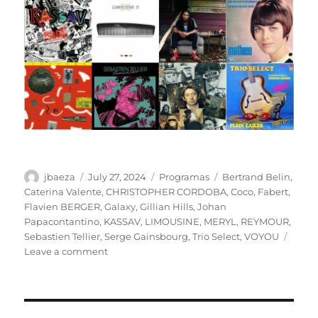
Author
Posted
Categories
Tags
jbaeza
July 27, 2024
Programas
Bertrand Belin
,
on
Caterina Valente
,
CHRISTOPHER CORDOBA
,
Coco
,
Fabert
,
Flavien BERGER
,
Galaxy
,
Gillian Hills
,
Johan
Papacontantino
,
KASSAV
,
LIMOUSINE
,
MERYL
,
REYMOUR
,
Sebastien Tellier
,
Serge Gainsbourg
,
Trio Select
,
VOYOU
on
Leave a comment
ESPECIAL
OLIMPÍC.
Programa
lunes