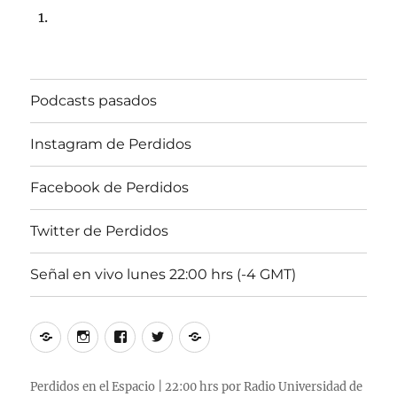
29
de
julio
de
2024,
Podcasts pasados
22:00
hrs
102.5fm
Instagram de Perdidos
Radio
U.
Facebook de Perdidos
de
Chile.
Twitter de Perdidos
Señal en vivo lunes 22:00 hrs (-4 GMT)
Podcasts
Instagram
Facebook
Twitter
Señal
pasados
de
de
de
en
Perdidos
Perdidos
Perdidos
vivo
Perdidos en el Espacio | 22:00 hrs por Radio Universidad de