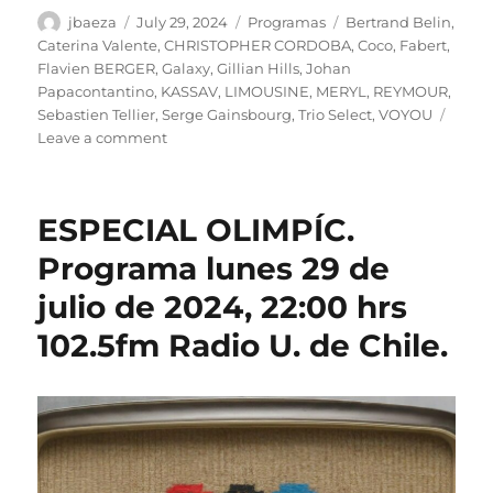
Author
Posted
Categories
Tags
jbaeza
July 29, 2024
Programas
Bertrand Belin
,
on
Caterina Valente
,
CHRISTOPHER CORDOBA
,
Coco
,
Fabert
,
Flavien BERGER
,
Galaxy
,
Gillian Hills
,
Johan
Papacontantino
,
KASSAV
,
LIMOUSINE
,
MERYL
,
REYMOUR
,
Sebastien Tellier
,
Serge Gainsbourg
,
Trio Select
,
VOYOU
on
Leave a comment
Podcast
Programa
lunes
ESPECIAL OLIMPÍC.
29
de
Programa lunes 29 de
julio
julio de 2024, 22:00 hrs
de
2024
102.5fm Radio U. de Chile.