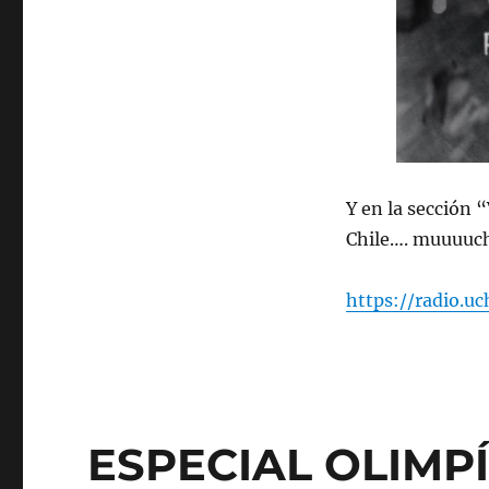
29
de
julio
de
2024
Y en la sección 
Chile…. muuuuch
https://radio.u
ESPECIAL OLIMPÍ