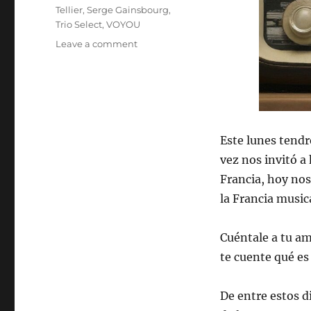
Tellier
,
Serge Gainsbourg
,
Trio Select
,
VOYOU
on
Leave a comment
ESPECIAL
OLIMPÍC.
Programa
lunes
29
de
Este lunes tendr
julio
vez nos invitó a
de
2024,
Francia, hoy nos
22:00
la Francia musica
hrs
102.5fm
Radio
Cuéntale a tu am
U.
te cuente qué es 
de
Chile.
De entre estos d