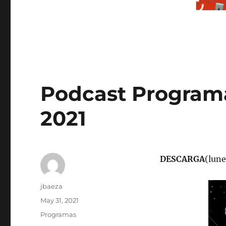
Podcast Programa
2021
DESCARGA
(lune
Author
jbaeza
Posted
May 31, 2021
on
Categories
Programas