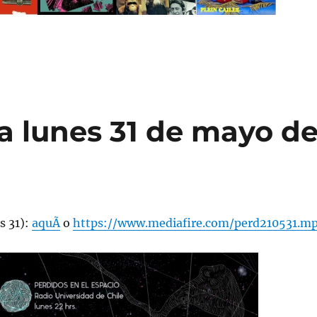
 lunes 31 de mayo d
s 31):
aquÃ­
o
https://www.mediafire.com/perd210531.m