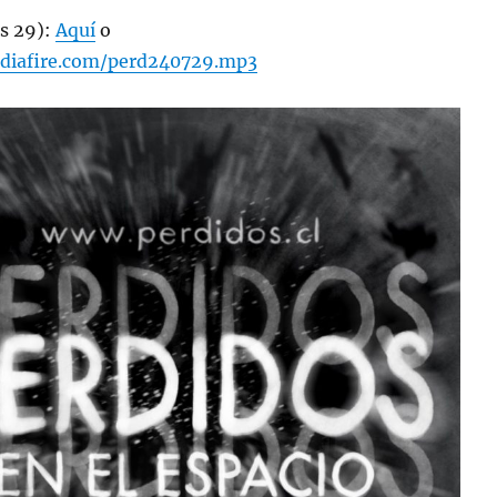
s 29):
Aquí
o
diafire.com/perd240729.mp3