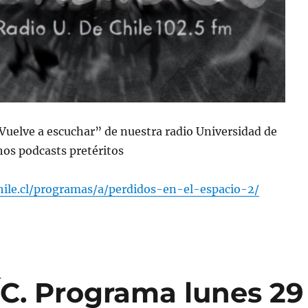
“Vuelve a escuchar” de nuestra radio Universidad de
os podcasts pretéritos
chile.cl/programas/a/perdidos-en-el-espacio-2/
C. Programa lunes 29