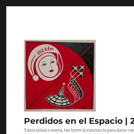
Perdidos en el Espacio | 
Tanta música nueva, tan breve la existencia para darse cue