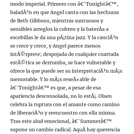
modo imperial. Primero con â€˜Tonightâ€™,
baladÃ³n en que Angel canta con las hechuras
de Beth Gibbons, mientras suntuosos y
sensibles arreglos la cubren y la baterÃ­a a
escobillas le da una pÃ¡tina jazz. Y la canciÃ³n
se crece y crece, y Angel parece menos
intÃ©rprete; despojada de cualquier coartada
estÃ©tica se derrumba, se hace vulnerable y
ofrece la que puede ser su interpretaciÃ³n mÃ¡s
memorable. Y lo mÃ¡s reseÃ±able de
â€˜Tonightâ€™ es que, a pesar de esa
apariencia desconsolada, no lo estÃ¡. Olsen
celebra la ruptura con el amante como camino
de liberaciÃ³n y reencuentro con ella misma.
Tras este alud emocional, â€˜Summerâ€™
supone un cambio radical. AquÃ­ hay querencia