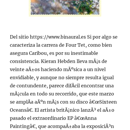
Del sitio https://www.binaural.es Si por algo se
caracteriza la carrera de Four Tet, como bien
asegura Caribou, es por su inestimable
consistencia. Kieran Hebden lleva mÃ¡s de
veinte aÃ±os haciendo mÃºsica a un nivel
envidiable, y aunque no siempre resulta igual
de contundente, parece difÃ­cil encontrar una
mÃ¡cula en todo su recorrido, que este marzo
se amplÃ­a aÃºn mÃ¡s con su disco â€œSixteen
Oceansâ€. El artista britÃ¡nico lanzÃ³ el aÃ±o
pasado el extraordinario EP â€œAnna
Paintingâ€, que acompaÃ±aba la exposiciÃ³n