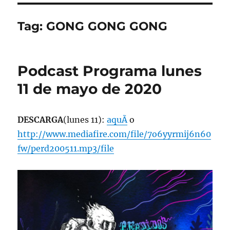
Tag:
GONG GONG GONG
Podcast Programa lunes
11 de mayo de 2020
DESCARGA
(lunes 11):
aquÃ­
o
http://www.mediafire.com/file/7o6yyrmij6n60
fw/perd200511.mp3/file