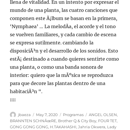
llena de vitalidad. En un intento por expresar el
mundo de una planta, las cuatro canciones que
componen este Ã¡lbum se basan en la primera,
‘Nymphaea’ … La melodÃ­a, el acorde y el tono
se vuelven familiares, y cada cambio de escena
se expresa sutilmente. cambiando la
disposiciÃ³n y el desarrollo de los sonidos. Esto
estÃ¡ destinado a cuando quieres sentirte como
una planta, o como una banda sonora de
interior: quiero que la mÃºsica se reproduzca
para que decore las plantas dentro de una
habitaciÃ³n “.
::::
Author
Posted
Categories
Tags
jbaeza
May 7, 2020
Programas
ANGEL OLSEN
,
on
BRANNTEN SCHNÃœRE
,
Brother Q & City Boy
,
FOUR TET
,
GONG GONG GONG
,
H.TAKAHASHI
,
Jahria Okwera
,
Lady