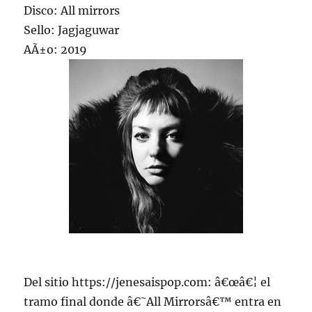
Disco: All mirrors
Sello: Jagjaguwar
AÃ±o: 2019
Del sitio https://jenesaispop.com: â€œâ€¦ el
tramo final donde â€˜All Mirrorsâ€™ entra en