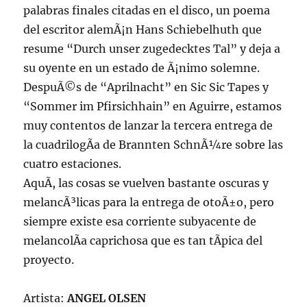
palabras finales citadas en el disco, un poema
del escritor alemÃ¡n Hans Schiebelhuth que
resume “Durch unser zugedecktes Tal” y deja a
su oyente en un estado de Ã¡nimo solemne.
DespuÃ©s de “Aprilnacht” en Sic Sic Tapes y
“Sommer im Pfirsichhain” en Aguirre, estamos
muy contentos de lanzar la tercera entrega de
la cuadrilogÃ­a de Brannten SchnÃ¼re sobre las
cuatro estaciones.
AquÃ­, las cosas se vuelven bastante oscuras y
melancÃ³licas para la entrega de otoÃ±o, pero
siempre existe esa corriente subyacente de
melancolÃ­a caprichosa que es tan tÃ­pica del
proyecto.
Artista:
ANGEL OLSEN