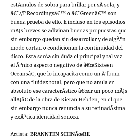
estÃ­mulos de sobra para brillar por sÃ­ sola, y
â€˜4T Recordingsâ€™ o â€˜Greenâ€™ son
buena prueba de ello. E incluso en los episodios
mÃ¡s breves se adivinan buenas propuestas que
sin embargo quedan sin desarrollar y de algÃºn
modo cortan o condicionan la continuidad del
disco. Esta serÃ­a sin duda el principal y tal vez
el Ãºnico aspecto negativo de â€œSixteen
Oceansâ€, que lo incapacita como un Ã¡lbum
con una fluidez total, pero que no anula en
absoluto ese caracterÃ­stico â€œir un poco mÃ¡s
allÃ¡â€ de la obra de Kieran Hebden, en el que
sin embargo nunca renuncia a su refinadÃ­sima
y exÃ³tica identidad sonora.
Artista:
BRANNTEN SCHNÃœRE