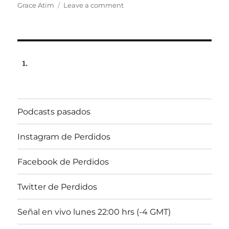
on
Grace Atim
Leave a comment
Programa
lunes
11
de
mayo
de
2020,
22:00
hrs
Podcasts pasados
102.5fm
Radio
U.
Instagram de Perdidos
de
Chile
Facebook de Perdidos
Twitter de Perdidos
Señal en vivo lunes 22:00 hrs (-4 GMT)