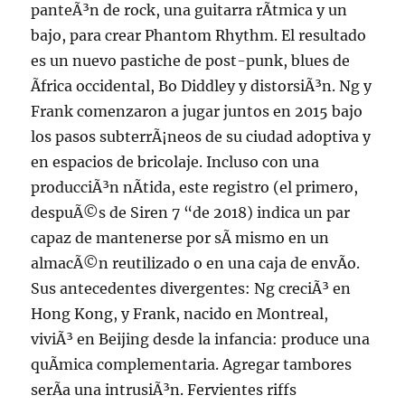
panteÃ³n de rock, una guitarra rÃ­tmica y un
bajo, para crear Phantom Rhythm. El resultado
es un nuevo pastiche de post-punk, blues de
Ãfrica occidental, Bo Diddley y distorsiÃ³n. Ng y
Frank comenzaron a jugar juntos en 2015 bajo
los pasos subterrÃ¡neos de su ciudad adoptiva y
en espacios de bricolaje. Incluso con una
producciÃ³n nÃ­tida, este registro (el primero,
despuÃ©s de Siren 7 “de 2018) indica un par
capaz de mantenerse por sÃ­ mismo en un
almacÃ©n reutilizado o en una caja de envÃ­o.
Sus antecedentes divergentes: Ng creciÃ³ en
Hong Kong, y Frank, nacido en Montreal,
viviÃ³ en Beijing desde la infancia: produce una
quÃ­mica complementaria. Agregar tambores
serÃ­a una intrusiÃ³n. Fervientes riffs