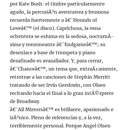
por Kate Bush: el timbre particularmente
agudo, la percusiÃ³n aventurera y brumosa
recuerda fuertemente a â€˜Hounds of
Loveâ€™ (el disco). Caprichosa, la vena
ochentera se esfuma en la sedosa, nocturnÃ­
sima y ronroneante â€˜Endgameâ€™; su
desenlace a base de trompeta y piano
desafinado es avasallador. Y, para cerrar,
â€˜Chanceâ€™, un tema que, extraÃ±amente,
retrotrae a las canciones de Stephin Merritt
tratando de ser Irvin Gershwin, con Olsen
recitando hacia el final a lo gran intÃ©rprete
de Broadway.
â€˜All Mirrorsâ€™ es brillante, apasionado e
irÃ³nico. Pleno de referencias y, a la vez,
terriblemente personal. Porque Angel Olsen