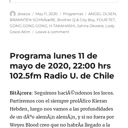
Author
Posted
Categories
Tags
jbaeza
May 11, 2020
Programas
ANGEL OLSEN
,
on
BRANNTEN SCHNÃœRE
,
Brother Q & City Boy
,
FOUR TET
,
GONG GONG GONG
,
H.TAKAHASHI
,
Jahria Okwera
,
Lady
on
Grace Atim
Leave a comment
Podcast
Programa
lunes
Programa lunes 11 de
11
de
mayo de 2020, 22:00 hrs
mayo
102.5fm Radio U. de Chile
de
2020
BitÃ¡cora
: Seguimos haciÃ©ndonos los locos.
Partiremos con el siempre prolÃ­fico Kieran
Hebden, luego nos vamos a las profundidades
de un dÃºo alemÃ¡n alemÃ¡n, y si no fuera por
Weyes Blood creo que no habrÃ­a llegado a la