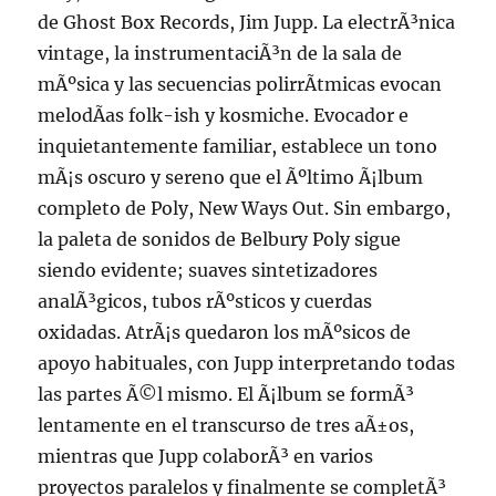
de Ghost Box Records, Jim Jupp. La electrÃ³nica
vintage, la instrumentaciÃ³n de la sala de
mÃºsica y las secuencias polirrÃ­tmicas evocan
melodÃ­as folk-ish y kosmiche. Evocador e
inquietantemente familiar, establece un tono
mÃ¡s oscuro y sereno que el Ãºltimo Ã¡lbum
completo de Poly, New Ways Out. Sin embargo,
la paleta de sonidos de Belbury Poly sigue
siendo evidente; suaves sintetizadores
analÃ³gicos, tubos rÃºsticos y cuerdas
oxidadas. AtrÃ¡s quedaron los mÃºsicos de
apoyo habituales, con Jupp interpretando todas
las partes Ã©l mismo. El Ã¡lbum se formÃ³
lentamente en el transcurso de tres aÃ±os,
mientras que Jupp colaborÃ³ en varios
proyectos paralelos y finalmente se completÃ³