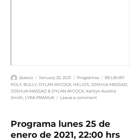
Author
Posted
Categories
Tags
jbaeza
January 25, 2021
Programas
BELBURY
on
POLY
,
BULLY
,
DYLAN AYCOCK
,
HELIOS
,
JOSHUA MASSAD
,
JOSHUA MASSAD & DYLAN AYCOCK
,
Kaitlyn Aurelia
on
Smith
,
LYRA PRAMUK
Leave a comment
Podcast
Programa
lunes
Programa lunes 25 de
25
de
enero de 2021, 22:00 hrs
enero