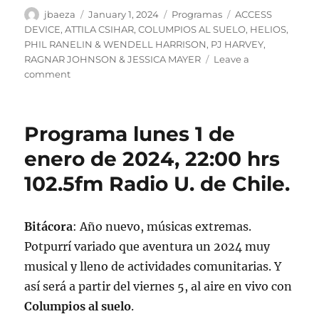
Author
Posted
Categories
Tags
jbaeza
January 1, 2024
Programas
ACCESS
on
DEVICE
,
ATTILA CSIHAR
,
COLUMPIOS AL SUELO
,
HELIOS
,
PHIL RANELIN & WENDELL HARRISON
,
PJ HARVEY
,
RAGNAR JOHNSON & JESSICA MAYER
Leave a
on
comment
Podcast
Programa
lunes
Programa lunes 1 de
1
de
enero de 2024, 22:00 hrs
enero
102.5fm Radio U. de Chile.
de
2024
Bitácora
: Año nuevo, músicas extremas.
Potpurrí variado que aventura un 2024 muy
musical y lleno de actividades comunitarias. Y
así será a partir del viernes 5, al aire en vivo con
Columpios al suelo
.