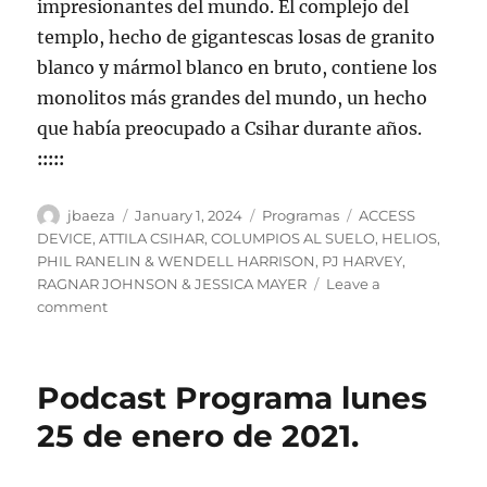
impresionantes del mundo. El complejo del
templo, hecho de gigantescas losas de granito
blanco y mármol blanco en bruto, contiene los
monolitos más grandes del mundo, un hecho
que había preocupado a Csihar durante años.
:::::
Author
Posted
Categories
Tags
jbaeza
January 1, 2024
Programas
ACCESS
on
DEVICE
,
ATTILA CSIHAR
,
COLUMPIOS AL SUELO
,
HELIOS
,
PHIL RANELIN & WENDELL HARRISON
,
PJ HARVEY
,
RAGNAR JOHNSON & JESSICA MAYER
Leave a
on
comment
Programa
lunes
1
Podcast Programa lunes
de
enero
25 de enero de 2021.
de
2024,