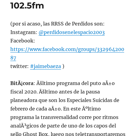
102.5fm
de
2021.
(por si acaso, las RRSS de Perdidos son:
Instagram:
@perdidosenelespacio2003
Facebook:
https://www.facebook.com/groups/332964200
87
twitter:
#jaimebaeza
)
BitÃ¡cora
: Ãšltimo programa del puto aÃ±o
fiscal 2020. Ãšltimo antes de la pausa
planeadora que son los Especiales Suicidas de
febrero de cada aÃ±o. En este Ãºltimo
programa la transversalidad corre por ritmos
analÃ³gicos de parte de uno de los capos del
sello Ghost Box, luego nos teletransportaremos