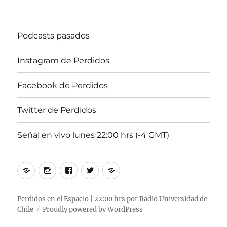
2024,
22:00
hrs
Podcasts pasados
102.5fm
Radio
U.
Instagram de Perdidos
de
Chile.
Facebook de Perdidos
Twitter de Perdidos
Señal en vivo lunes 22:00 hrs (-4 GMT)
Podcasts
Instagram
Facebook
Twitter
Señal
pasados
de
de
de
en
Perdidos
Perdidos
Perdidos
vivo
Perdidos en el Espacio | 22:00 hrs por Radio Universidad de
Chile
Proudly powered by WordPress
lunes
22:00