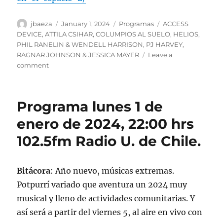
Author
Posted
Categories
Tags
jbaeza
January 1, 2024
Programas
ACCESS
on
DEVICE
,
ATTILA CSIHAR
,
COLUMPIOS AL SUELO
,
HELIOS
,
PHIL RANELIN & WENDELL HARRISON
,
PJ HARVEY
,
RAGNAR JOHNSON & JESSICA MAYER
Leave a
on
comment
Podcast
Programa
lunes
Programa lunes 1 de
1
de
enero de 2024, 22:00 hrs
enero
102.5fm Radio U. de Chile.
de
2024
Bitácora
: Año nuevo, músicas extremas.
Potpurrí variado que aventura un 2024 muy
musical y lleno de actividades comunitarias. Y
así será a partir del viernes 5, al aire en vivo con