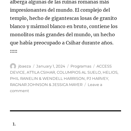
alberga algunas de las ruinas romanas más
impresionantes del mundo. El complejo del
templo, hecho de gigantescas losas de granito
blanco y mármol blanco en bruto, contiene los
monolitos más grandes del mundo, un hecho
que había preocupado a Csihar durante años.
:::::
Author
Posted
Categories
Tags
jbaeza
January 1, 2024
Programas
ACCESS
on
DEVICE
,
ATTILA CSIHAR
,
COLUMPIOS AL SUELO
,
HELIOS
,
PHIL RANELIN & WENDELL HARRISON
,
PJ HARVEY
,
RAGNAR JOHNSON & JESSICA MAYER
Leave a
on
comment
Programa
lunes
1
de
enero
de