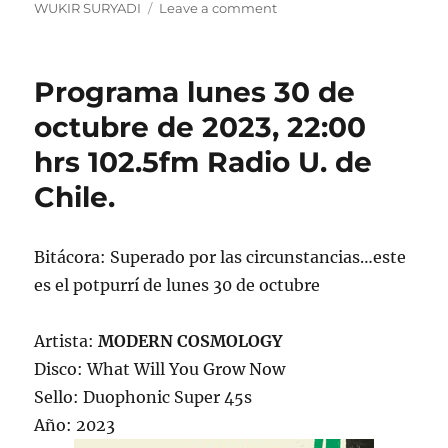
on
WUKIR SURYADI
Leave a comment
Programa
lunes
19
Programa lunes 30 de
de
agosto
octubre de 2023, 22:00
de
hrs 102.5fm Radio U. de
2024,
22:00
Chile.
hrs
102.5fm
Radio
Bitácora: Superado por las circunstancias…este
U.
de
es el potpurrí de lunes 30 de octubre
Chile.
Artista:
MODERN COSMOLOGY
Disco: What Will You Grow Now
Sello: Duophonic Super 45s
Año: 2023