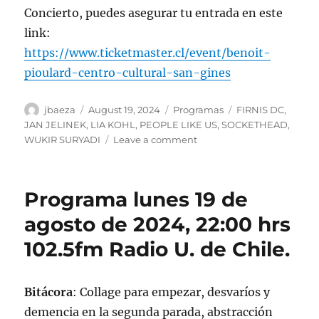
Concierto, puedes asegurar tu entrada en este
link:
https://www.ticketmaster.cl/event/benoit-
pioulard-centro-cultural-san-gines
Author
Posted
Categories
Tags
jbaeza
August 19, 2024
Programas
FIRNIS DC
,
on
JAN JELINEK
,
LIA KOHL
,
PEOPLE LIKE US
,
SOCKETHEAD
,
on
WUKIR SURYADI
Leave a comment
Podcast
y
CONCURSO!!
Programa lunes 19 de
Programa
lunes
agosto de 2024, 22:00 hrs
19
102.5fm Radio U. de Chile.
de
agosto
de
2024
Bitácora
: Collage para empezar, desvaríos y
demencia en la segunda parada, abstracción