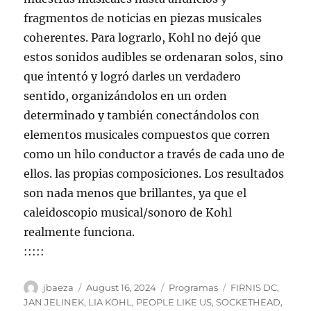
fragmentos de noticias en piezas musicales
coherentes. Para lograrlo, Kohl no dejó que
estos sonidos audibles se ordenaran solos, sino
que intentó y logró darles un verdadero
sentido, organizándolos en un orden
determinado y también conectándolos con
elementos musicales compuestos que corren
como un hilo conductor a través de cada uno de
ellos. las propias composiciones. Los resultados
son nada menos que brillantes, ya que el
caleidoscopio musical/sonoro de Kohl
realmente funciona.
:::::
Author
Posted
Categories
Tags
jbaeza
August 16, 2024
Programas
FIRNIS DC
,
on
JAN JELINEK
,
LIA KOHL
,
PEOPLE LIKE US
,
SOCKETHEAD
,