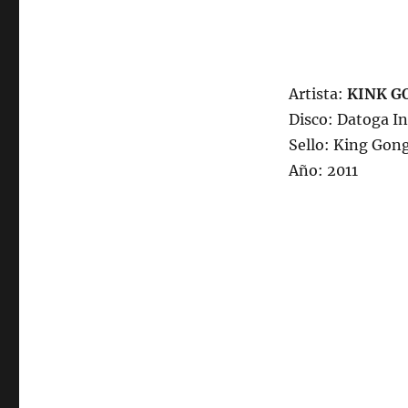
22:00
hrs
102.5fm
Radio
U.
Artista:
KINK G
de
Disco: Datoga I
Chile.
Sello: King Gon
Año: 2011