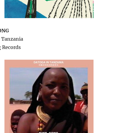
ONG
n Tanzania
g Records