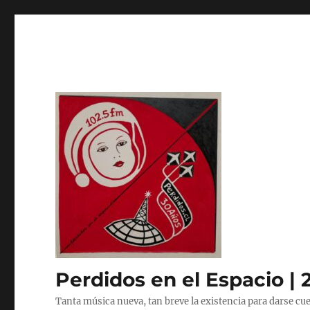
Perdidos en el Espacio | 
Tanta música nueva, tan breve la existencia para darse cue