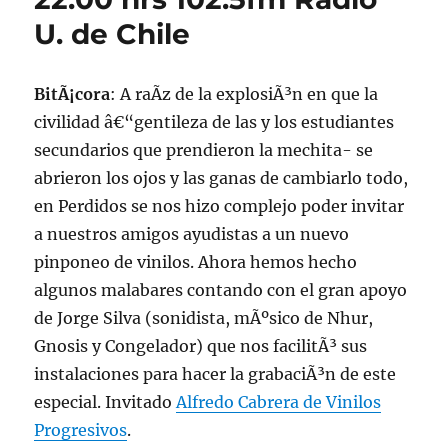
PROGRESIVOS
U. de Chile
BitÃ¡cora
: A raÃ­z de la explosiÃ³n en que la
civilidad â€“gentileza de las y los estudiantes
secundarios que prendieron la mechita- se
abrieron los ojos y las ganas de cambiarlo todo,
en Perdidos se nos hizo complejo poder invitar
a nuestros amigos ayudistas a un nuevo
pinponeo de vinilos. Ahora hemos hecho
algunos malabares contando con el gran apoyo
de Jorge Silva (sonidista, mÃºsico de Nhur,
Gnosis y Congelador) que nos facilitÃ³ sus
instalaciones para hacer la grabaciÃ³n de este
especial. Invitado
Alfredo Cabrera de Vinilos
Progresivos
.