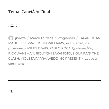
Tema: CanciÃ³n Final
:::::::
Author
Posted
Categories
Tags
jbaeza
March 12, 2020
Programas
JAPAN
,
JOAN
on
MANUEL SERRAT
,
JOHN WILLIAMS
,
keith jarret
,
los
prisioneros
,
MILES DAVIS
,
PABLO ROCA
,
QuilapayÃºn
,
RICK WAKEMAN
,
RIOUYCHI SAKAMOTO
,
SIGUR RÃ“S
,
THE
CLASH
,
VIOLETA PARRA
,
WEDDING PRESENT
Leave a
on
comment
Programa
lunes
16
de
marzo
de
2020,
ESPECIAL