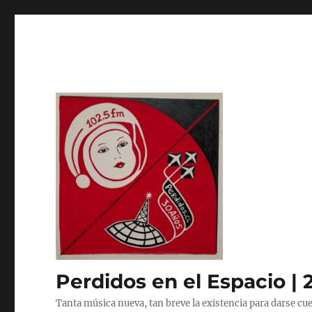
Perdidos en el Espacio | 
Tanta música nueva, tan breve la existencia para darse cue