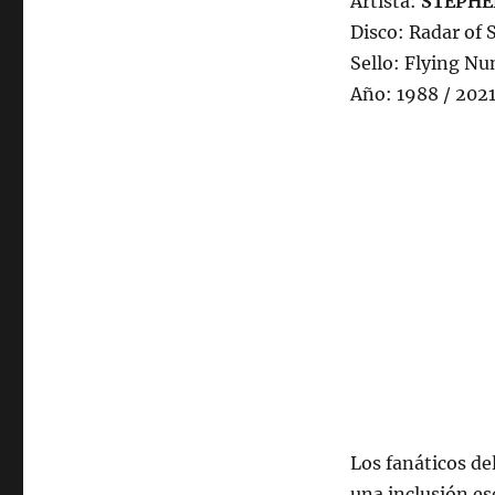
Artista:
STEPHE
julio
Disco: Radar of 
de
2022,
Sello: Flying Nun
22:00
Año: 1988 / 202
hrs
102.5fm
Radio
U.
de
Chile.
Los fanáticos de
una inclusión es