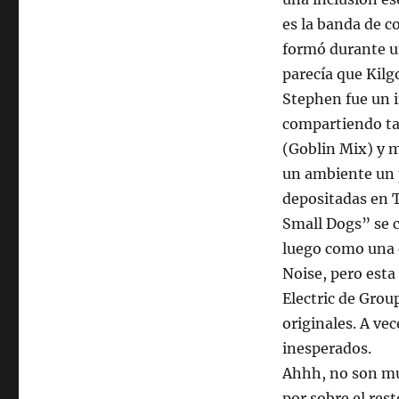
es la banda de c
formó durante u
parecía que Kilg
Stephen fue un i
compartiendo ta
(Goblin Mix) y m
un ambiente un p
depositadas en T
Small Dogs” se 
luego como una e
Noise, pero esta
Electric de Grou
originales. A ve
inesperados.
Ahhh, no son mu
por sobre el res