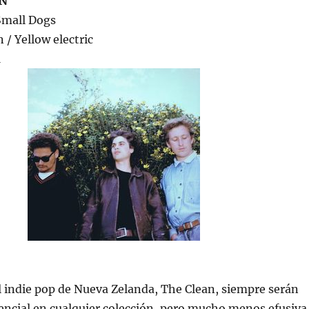
N
Small Dogs
 / Yellow electric
1
l indie pop de Nueva Zelanda, The Clean, siempre serán
encial en cualquier colección, pero mucho menos efusiva