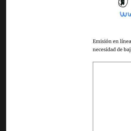
2022
Emisión en lí­nea
necesidad de ba