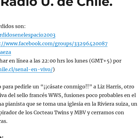
Radio U. de Chile.
rdidos son:
didosenelespacio2003
s://www.facebook.com/groups/33296420087
aeza
har en línea a las 22:00 hrs los lunes (GMT+5) por
hile.cl/senal-en-vivo/
)
 para pedirle un “¡¡cásate conmigo!!” a Liz Harris, otro
iva del sello francés WWS, fusiones poco probables en el
a pianista que se toma una iglesia en la Riviera suiza, un
pirador de los Cocteau Twins y MBV y cerramos con
ras.