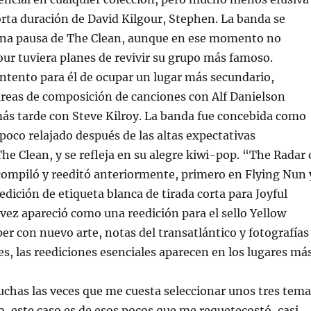
orta duración de David Kilgour, Stephen. La banda se
na pausa de The Clean, aunque en ese momento no
our tuviera planes de revivir su grupo más famoso.
ntento para él de ocupar un lugar más secundario,
reas de composición de canciones con Alf Danielson
ás tarde con Steve Kilroy. La banda fue concebida como
oco relajado después de las altas expectativas
he Clean, y se refleja en su alegre kiwi-pop. “The Radar 
compiló y reeditó anteriormente, primero en Flying Nun 
dición de etiqueta blanca de tirada corta para Joyful
 vez apareció como una reedición para el sello Yellow
per con nuevo arte, notas del transatlántico y fotografías
ces, las reediciones esenciales aparecen en los lugares má
chas las veces que me cuesta seleccionar unos tres tema
to, este caso es de esos pocos que me requetecostó, casi