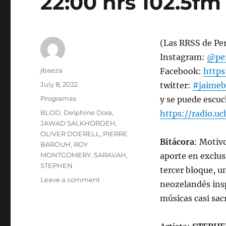
22:00 hrs 102.5fm 
(Las RRSS de Pe
Instagram:
@per
Author
jbaeza
Facebook:
http
Posted
July 8, 2022
twitter:
#jaimeb
on
Categories
Programas
y se puede escuc
Tags
BLOD
,
Delphine Dora
,
https://radio.uc
JAWAD SALKHORDEH
,
OLIVER DOERELL
,
PIERRE
Bitácora
: Motivo
BAROUH
,
ROY
MONTGOMERY
,
SARAVAH
,
aporte en exclus
STEPHEN
tercer bloque, un
on
Leave a comment
neozelandés ins
Programa
músicas casi sac
lunes
11
de