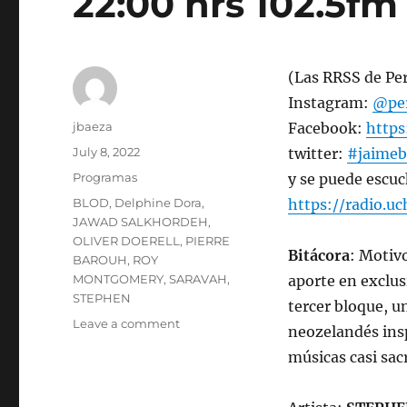
22:00 hrs 102.5fm 
(Las RRSS de Pe
Instagram:
@per
Author
jbaeza
Facebook:
http
Posted
July 8, 2022
twitter:
#jaimeb
on
Categories
Programas
y se puede escuc
Tags
BLOD
,
Delphine Dora
,
https://radio.uc
JAWAD SALKHORDEH
,
OLIVER DOERELL
,
PIERRE
Bitácora
: Motivo
BAROUH
,
ROY
MONTGOMERY
,
SARAVAH
,
aporte en exclus
STEPHEN
tercer bloque, un
on
Leave a comment
neozelandés ins
Programa
músicas casi sac
lunes
11
de