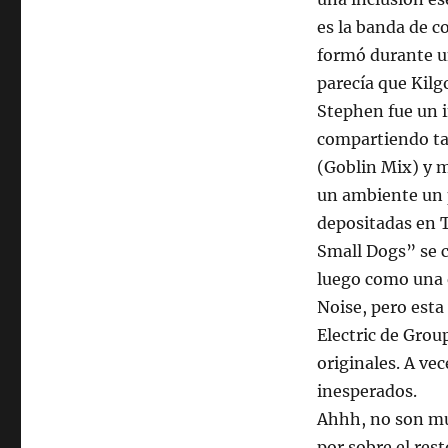
es la banda de c
formó durante u
parecía que Kilg
Stephen fue un i
compartiendo ta
(Goblin Mix) y m
un ambiente un p
depositadas en T
Small Dogs” se 
luego como una e
Noise, pero esta
Electric de Grou
originales. A ve
inesperados.
Ahhh, no son mu
por sobre el res