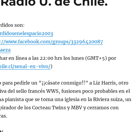
Radio U. de Chile.
rdidos son:
didosenelespacio2003
s://www.facebook.com/groups/33296420087
aeza
har en línea a las 22:00 hrs los lunes (GMT+5) por
hile.cl/senal-en-vivo/
)
 para pedirle un “¡¡cásate conmigo!!” a Liz Harris, otro
iva del sello francés WWS, fusiones poco probables en el
a pianista que se toma una iglesia en la Riviera suiza, un
pirador de los Cocteau Twins y MBV y cerramos con
ras.