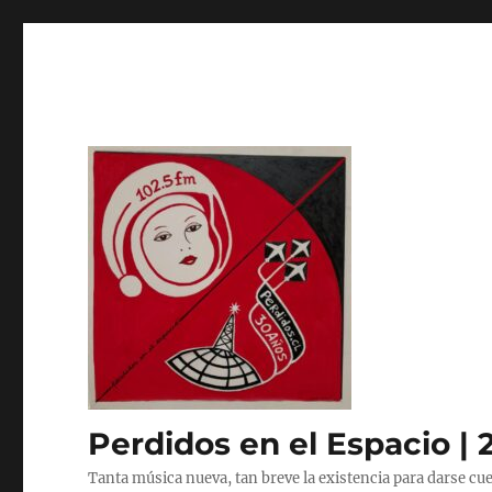
Perdidos en el Espacio | 
Tanta música nueva, tan breve la existencia para darse cue