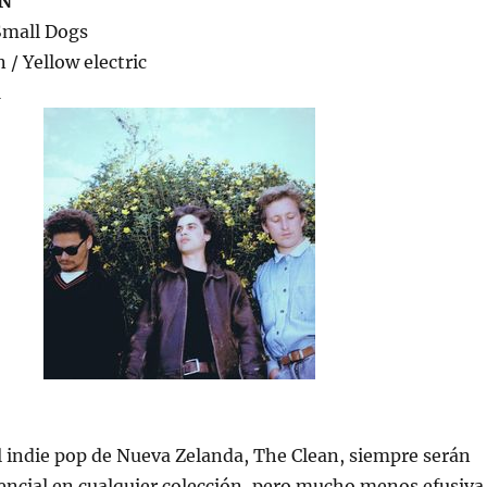
N
Small Dogs
 / Yellow electric
1
l indie pop de Nueva Zelanda, The Clean, siempre serán
encial en cualquier colección, pero mucho menos efusiva