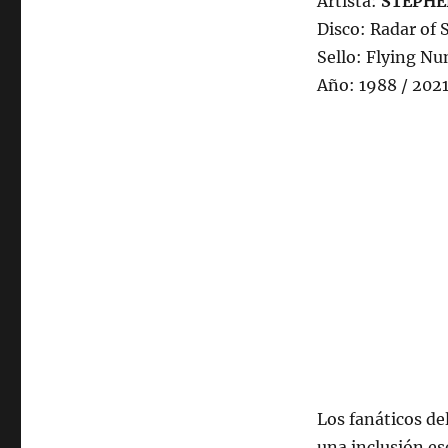
Artista:
STEPHE
julio
Disco: Radar of 
de
2022,
Sello: Flying Nun
22:00
Año: 1988 / 202
hrs
102.5fm
Radio
U.
de
Chile.
Los fanáticos de
una inclusión es