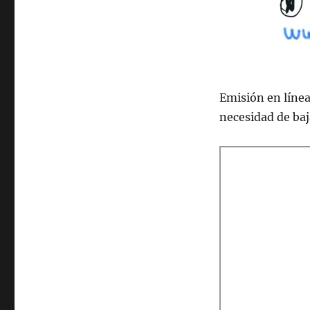
2022
Emisión en lí­nea
necesidad de ba