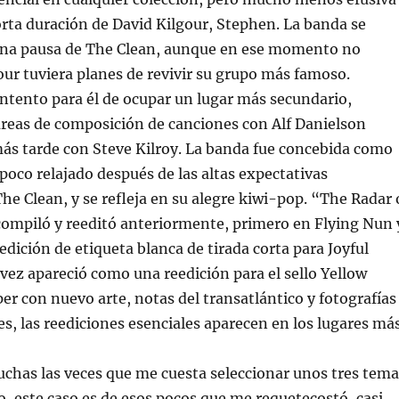
orta duración de David Kilgour, Stephen. La banda se
na pausa de The Clean, aunque en ese momento no
our tuviera planes de revivir su grupo más famoso.
ntento para él de ocupar un lugar más secundario,
reas de composición de canciones con Alf Danielson
ás tarde con Steve Kilroy. La banda fue concebida como
oco relajado después de las altas expectativas
he Clean, y se refleja en su alegre kiwi-pop. “The Radar 
compiló y reeditó anteriormente, primero en Flying Nun 
dición de etiqueta blanca de tirada corta para Joyful
 vez apareció como una reedición para el sello Yellow
per con nuevo arte, notas del transatlántico y fotografías
ces, las reediciones esenciales aparecen en los lugares má
chas las veces que me cuesta seleccionar unos tres tema
to, este caso es de esos pocos que me requetecostó, casi