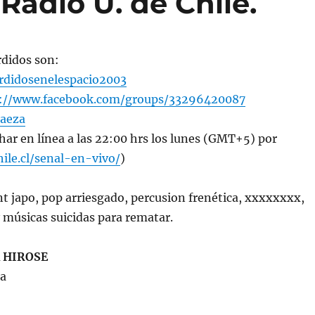
Radio U. de Chile.
rdidos son:
didosenelespacio2003
s://www.facebook.com/groups/33296420087
aeza
har en línea a las 22:00 hrs los lunes (GMT+5) por
hile.cl/senal-en-vivo/
)
t japo, pop arriesgado, percusion frenética, xxxxxxxx,
 músicas suicidas para rematar.
 HIROSE
ia