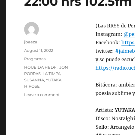
22:00 hrs 102.5fm 
(Las RRSS de Pe
Instagram:
@per
Author
jbaeza
Facebook:
http
Posted
August 11, 2022
twitter:
#jaimeb
on
Categories
Programas
y se puede escuc
Tags
HOUEIDA HEDFI
,
JON
https://radio.uc
PORRAS
,
LA TIMPA
,
SUSANNA
,
YUTAKA
Bitácora: ambien
HIROSE
poesía sublime y
on
Leave a comment
Programa
lunes
Artista:
YUTAKA
15
Disco: Nostalgh
de
agosto
Sello: Arcangelo
de