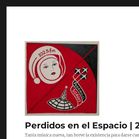
Perdidos en el Espacio | 
Tanta música nueva, tan breve la existencia para darse cue