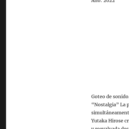
Año: 2022
2022,
22:00
hrs
102.5fm
Radio
U.
de
Chile.
Goteo de sonido…
“Nostalgia” La 
simultáneamente
Yutaka Hirose cr
y reevaluada des