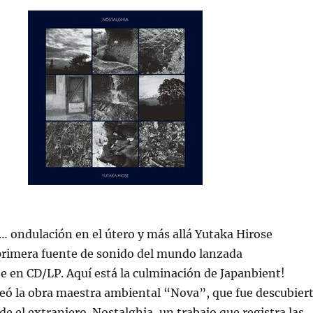
 ondulación en el útero y más allá Yutaka Hirose
primera fuente de sonido del mundo lanzada
 en CD/LP. Aquí está la culminación de Japanbient!
eó la obra maestra ambiental “Nova”, que fue descubier
de el extranjero. Nostalghia, un trabajo que registra las