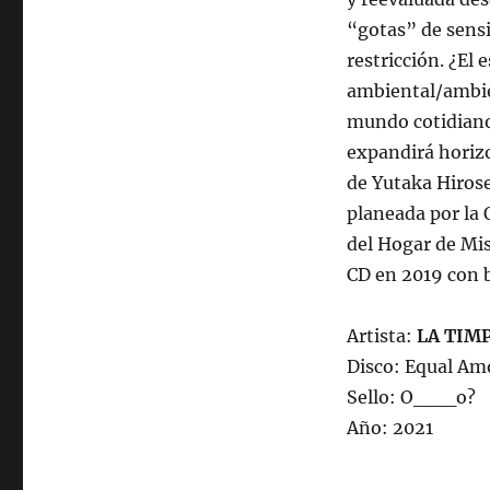
“gotas” de sensi
restricción. ¿El
ambiental/ambie
mundo cotidiano 
expandirá horiz
de Yutaka Hirose
planeada por la 
del Hogar de Mis
CD en 2019 con b
Artista:
LA TIM
Disco: Equal Am
Sello: O___o?
Año: 2021