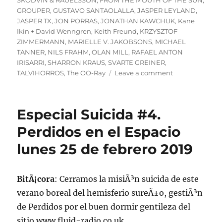
SKODVIN & RAUELSSON
,
FROM THE MOUTH OF THE SUN
,
GROUPER
,
GUSTAVO SANTAOLALLA
,
JASPER LEYLAND
,
JASPER TX
,
JON PORRAS
,
JONATHAN KAWCHUK
,
Kane
Ikin + David Wenngren
,
Keith Freund
,
KRZYSZTOF
ZIMMERMANN
,
MARIELLE V. JAKOBSONS
,
MICHAEL
TANNER
,
NILS FRAHM
,
OLAN MILL
,
RAFAEL ANTON
IRISARRI
,
SHARRON KRAUS
,
SVARTE GREINER
,
on
TALVIHORROS
,
The OO-Ray
Leave a comment
PODCAST
Especial
Suicida
Especial Suicida #4.
#1.
Lunes
Perdidos en el Espacio
7
lunes 25 de febrero 2019
de
febrero
de
2022
BitÃ¡cora
: Cerramos la misiÃ³n suicida de este
verano boreal del hemisferio sureÃ±o, gestiÃ³n
de Perdidos por el buen dormir gentileza del
sitio www.fluid-radio.co.uk.