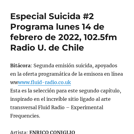
Especial
Suicida
Especial Suicida #2
#2.
Lunes
Programa lunes 14 de
14
febrero de 2022, 102.5fm
de
febrero
Radio U. de Chile
de
2022
Bitácora
: Segunda emisión suicida, apoyados
en la oferta programática de la emisora en línea
ww
www.fluid-radio.co.uk
Esta es la selección para este segundo capítulo,
inspirado en el increíble sitio ligado al arte
transversal Fluid Radio – Experimental
Frequencies.
Artista:
ENRICO CONIGLIO