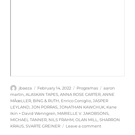
Author
Posted
Categories
Tags
jbaeza
February 14, 2022
Programas
aaron
on
martin
,
ALASKAN TAPES
,
ANNA ROSE CARTER
,
ANNE
MÃœLLER
,
BING & RUTH
,
Enrico Coniglio
,
JASPER
LEYLAND
,
JON PORRAS
,
JONATHAN KAWCHUK
,
Kane
Ikin + David Wenngren
,
MARIELLE V. JAKOBSONS
,
MICHAEL TANNER
,
NILS FRAHM
,
OLAN MILL
,
SHARRON
on
KRAUS
,
SVARTE GREINER
Leave a comment
PODCAST