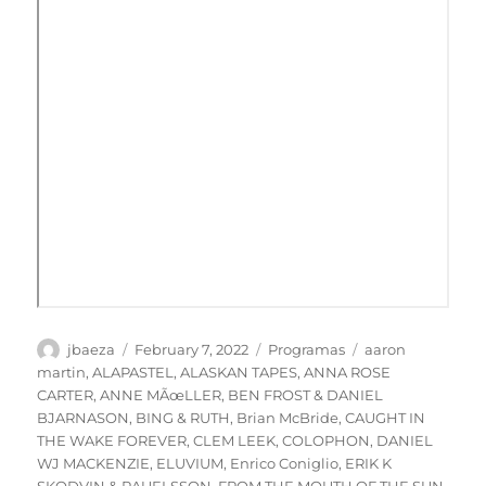
Author
Posted
Categories
Tags
jbaeza
February 7, 2022
Programas
aaron
on
martin
,
ALAPASTEL
,
ALASKAN TAPES
,
ANNA ROSE
CARTER
,
ANNE MÃœLLER
,
BEN FROST & DANIEL
BJARNASON
,
BING & RUTH
,
Brian McBride
,
CAUGHT IN
THE WAKE FOREVER
,
CLEM LEEK
,
COLOPHON
,
DANIEL
WJ MACKENZIE
,
ELUVIUM
,
Enrico Coniglio
,
ERIK K