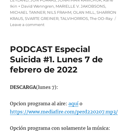
LEYLAND
,
JON PORRAS
,
JONATHAN KAWCHUK
,
Kane
Ikin + David Wenngren
,
MARIELLE V. JAKOBSONS
,
MICHAEL TANNER
,
NILS FRAHM
,
OLAN MILL
,
SHARRON
KRAUS
,
SVARTE GREINER
,
TALVIHORROS
,
The OO-Ray
on
Leave a comment
Especial
Suicida
#2
PODCAST Especial
Programa
lunes
Suicida #1. Lunes 7 de
14
febrero de 2022
de
febrero
de
2022,
DESCARGA
(lunes 7):
102.5fm
Radio
Opcion programa al aire:
aquí
o
U.
de
https://www.mediafire.com/perd220207.mp3/
Chile
Opción programa con solamente la música: