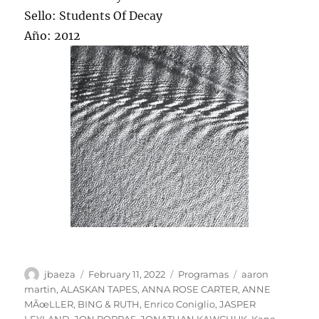
Sello: Students Of Decay
Año: 2012
Author
Posted
Categories
Tags
jbaeza
February 11, 2022
Programas
aaron
on
martin
,
ALASKAN TAPES
,
ANNA ROSE CARTER
,
ANNE
MÃœLLER
,
BING & RUTH
,
Enrico Coniglio
,
JASPER