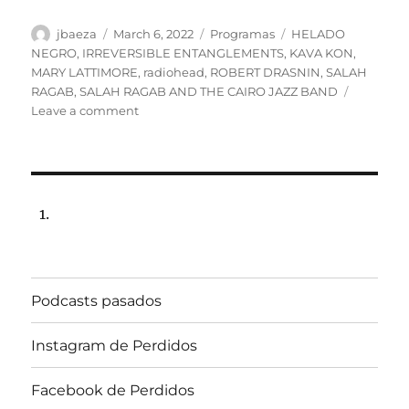
Author
Posted
Categories
Tags
jbaeza
March 6, 2022
Programas
HELADO
on
NEGRO
,
IRREVERSIBLE ENTANGLEMENTS
,
KAVA KON
,
MARY LATTIMORE
,
radiohead
,
ROBERT DRASNIN
,
SALAH
RAGAB
,
SALAH RAGAB AND THE CAIRO JAZZ BAND
on
Leave a comment
Programa
Miércoles
9
marzo
de
2022,
22:00
hrs
102.5fm
Podcasts pasados
Radio
U.
de
Instagram de Perdidos
Chile.
Facebook de Perdidos