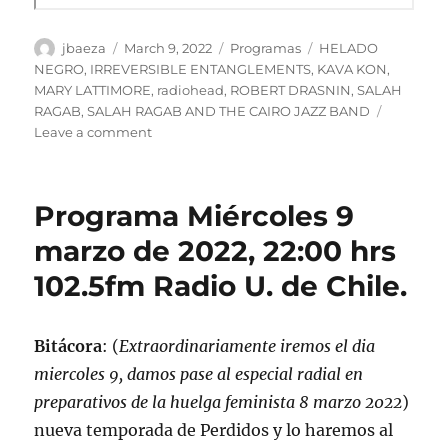
Author
Posted
Categories
Tags
jbaeza
March 9, 2022
Programas
HELADO
on
NEGRO
,
IRREVERSIBLE ENTANGLEMENTS
,
KAVA KON
,
MARY LATTIMORE
,
radiohead
,
ROBERT DRASNIN
,
SALAH
RAGAB
,
SALAH RAGAB AND THE CAIRO JAZZ BAND
on
Leave a comment
Podcast
Programa
lunes
Programa Miércoles 9
7
de
marzo de 2022, 22:00 hrs
marzo
102.5fm Radio U. de Chile.
de
2022
Bitácora
: (
Extraordinariamente iremos el dia
miercoles 9, damos pase al especial radial en
preparativos de la huelga feminista 8 marzo 2022
)
nueva temporada de Perdidos y lo haremos al