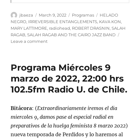
Author
Posted
Categories
Tags
jbaeza
March 9, 2022
Programas
HELADO
on
NEGRO
,
IRREVERSIBLE ENTANGLEMENTS
,
KAVA KON
,
MARY LATTIMORE
,
radiohead
,
ROBERT DRASNIN
,
SALAH
RAGAB
,
SALAH RAGAB AND THE CAIRO JAZZ BAND
on
Leave a comment
Podcast
Programa
lunes
Programa Miércoles 9
7
de
marzo de 2022, 22:00 hrs
marzo
102.5fm Radio U. de Chile.
de
2022
Bitácora
: (
Extraordinariamente iremos el dia
miercoles 9, damos pase al especial radial en
preparativos de la huelga feminista 8 marzo 2022
)
nueva temporada de Perdidos y lo haremos al