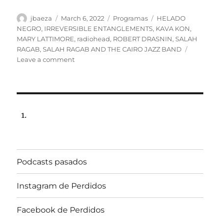
Author
Posted
Categories
Tags
jbaeza
March 6, 2022
Programas
HELADO
on
NEGRO
,
IRREVERSIBLE ENTANGLEMENTS
,
KAVA KON
,
MARY LATTIMORE
,
radiohead
,
ROBERT DRASNIN
,
SALAH
RAGAB
,
SALAH RAGAB AND THE CAIRO JAZZ BAND
on
Leave a comment
Programa
Miércoles
9
marzo
de
2022,
22:00
hrs
102.5fm
Podcasts pasados
Radio
U.
de
Instagram de Perdidos
Chile.
Facebook de Perdidos