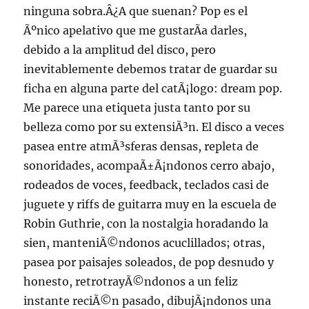
ninguna sobra.Â¿A que suenan? Pop es el
Ãºnico apelativo que me gustarÃ­a darles,
debido a la amplitud del disco, pero
inevitablemente debemos tratar de guardar su
ficha en alguna parte del catÃ¡logo: dream pop.
Me parece una etiqueta justa tanto por su
belleza como por su extensiÃ³n. El disco a veces
pasea entre atmÃ³sferas densas, repleta de
sonoridades, acompaÃ±Ã¡ndonos cerro abajo,
rodeados de voces, feedback, teclados casi de
juguete y riffs de guitarra muy en la escuela de
Robin Guthrie, con la nostalgia horadando la
sien, manteniÃ©ndonos acuclillados; otras,
pasea por paisajes soleados, de pop desnudo y
honesto, retrotrayÃ©ndonos a un feliz
instante reciÃ©n pasado, dibujÃ¡ndonos una