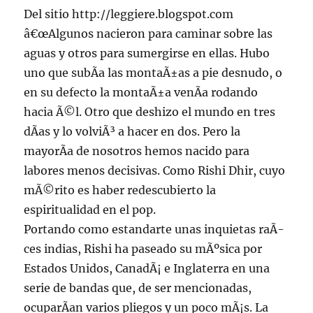
Del sitio http://leggiere.blogspot.com
â€œAlgunos nacieron para caminar sobre las
aguas y otros para sumergirse en ellas. Hubo
uno que subÃ­a las montaÃ±as a pie desnudo, o
en su defecto la montaÃ±a venÃ­a rodando
hacia Ã©l. Otro que deshizo el mundo en tres
dÃ­as y lo volviÃ³ a hacer en dos. Pero la
mayorÃ­a de nosotros hemos nacido para
labores menos decisivas. Como Rishi Dhir, cuyo
mÃ©rito es haber redescubierto la
espiritualidad en el pop.
Portando como estandarte unas inquietas raÃ­
ces indias, Rishi ha paseado su mÃºsica por
Estados Unidos, CanadÃ¡ e Inglaterra en una
serie de bandas que, de ser mencionadas,
ocuparÃ­an varios pliegos y un poco mÃ¡s. La