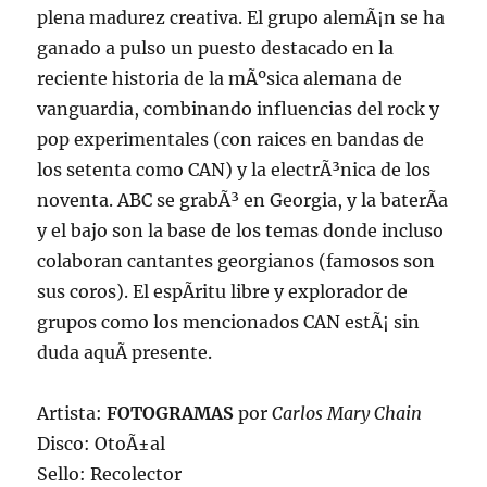
plena madurez creativa. El grupo alemÃ¡n se ha
ganado a pulso un puesto destacado en la
reciente historia de la mÃºsica alemana de
vanguardia, combinando influencias del rock y
pop experimentales (con raices en bandas de
los setenta como CAN) y la electrÃ³nica de los
noventa. ABC se grabÃ³ en Georgia, y la baterÃ­a
y el bajo son la base de los temas donde incluso
colaboran cantantes georgianos (famosos son
sus coros). El espÃ­ritu libre y explorador de
grupos como los mencionados CAN estÃ¡ sin
duda aquÃ­ presente.
Artista:
FOTOGRAMAS
por
Carlos Mary Chain
Disco: OtoÃ±al
Sello: Recolector