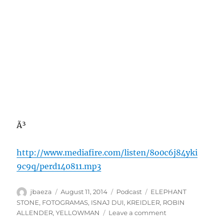
Ã³
http://www.mediafire.com/listen/8o0c6j84yki
9c9q/perd140811.mp3
Author
Posted
Categories
Tags
jbaeza
August 11, 2014
Podcast
ELEPHANT
on
STONE
,
FOTOGRAMAS
,
ISNAJ DUI
,
KREIDLER
,
ROBIN
on
ALLENDER
,
YELLOWMAN
Leave a comment