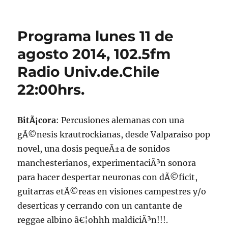
Podcast
lunes
11
Programa lunes 11 de
de
agosto
agosto 2014, 102.5fm
de
Radio Univ.de.Chile
2014
22:00hrs.
BitÃ¡cora
: Percusiones alemanas con una
gÃ©nesis krautrockianas, desde Valparaiso pop
novel, una dosis pequeÃ±a de sonidos
manchesterianos, experimentaciÃ³n sonora
para hacer despertar neuronas con dÃ©ficit,
guitarras etÃ©reas en visiones campestres y/o
deserticas y cerrando con un cantante de
reggae albino â€¦ohhh maldiciÃ³n!!!.