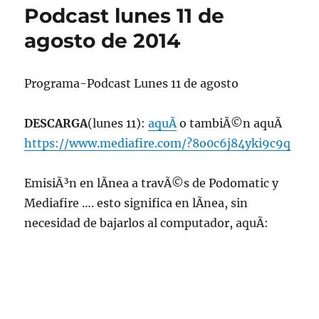
13
Podcast lunes 11 de
de
junio
agosto de 2014
de
2022,
22:00
Programa-Podcast Lunes 11 de agosto
hrs
102.5fm
Radio
DESCARGA
(lunes 11):
aquÃ­
o tambiÃ©n aquÃ­
U.
https://www.mediafire.com/?8o0c6j84yki9c9q
de
Chile.
EmisiÃ³n en lÃ­nea a travÃ©s de Podomatic y
Mediafire …. esto significa en lÃ­nea, sin
necesidad de bajarlos al computador, aquÃ­: