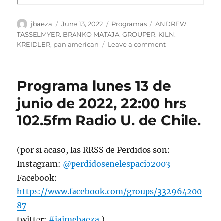
Author
Posted
Categories
Tags
jbaeza
June 13, 2022
Programas
ANDREW
on
TASSELMYER
,
BRANKO MATAJA
,
GROUPER
,
KILN
,
on
KREIDLER
,
pan american
Leave a comment
Podcast
Programa
lunes
Programa lunes 13 de
13
de
junio de 2022, 22:00 hrs
junio
102.5fm Radio U. de Chile.
de
2022
(por si acaso, las RRSS de Perdidos son:
Instagram:
@perdidosenelespacio2003
Facebook:
https://www.facebook.com/groups/332964200
87
twitter:
#jaimebaeza
)