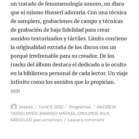
un tratado de fenomenología sonoro, un disco
que el mismo Husserl adoraría. Con una técnica
de samplers, grabaciones de campo y técnicas
de grabación de baja fidelidad para crear
sonidos texturizados y táctiles. Limits contiene
la originalidad extraña de los discos con un
porqué irrefrenable para su creador. De los
tracks del álbum destaca el dedicado a lo oculto
en la biblioteca personal de cada lector. Un viaje
infinito como los sonidos que lo propician.
::::::
Author
Posted
Categories
Tags
jbaeza
June 9, 2022
Programas
ANDREW
on
TASSELMYER
,
BRANKO MATAJA
,
GROUPER
,
KILN
,
on
KREIDLER
,
pan american
Leave a comment
Programa
lunes