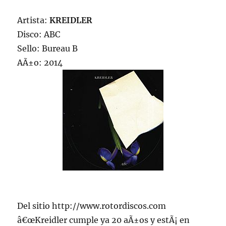
Artista:
KREIDLER
Disco: ABC
Sello: Bureau B
AÃ±o: 2014
Del sitio http://www.rotordiscos.com
â€œKreidler cumple ya 20 aÃ±os y estÃ¡ en