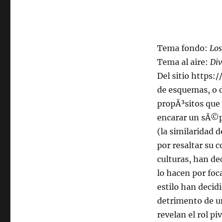
102.5fm
Radio
U.
de
Chile
Tema fondo:
Los
Tema al aire:
Div
Del sitio https
de esquemas, o d
propÃ³sitos que 
encarar un sÃ©pt
(la similaridad 
por resaltar su 
culturas, han 
lo hacen por foc
estilo han decid
detrimento de un
revelan el rol pi