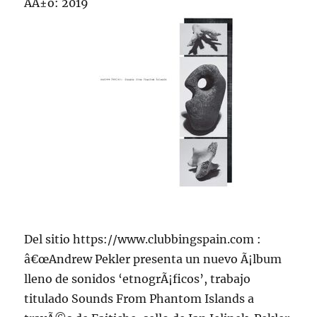
AÃ±o: 2019
Del sitio https://www.clubbingspain.com :
â€œAndrew Pekler presenta un nuevo Ã¡lbum
lleno de sonidos ‘etnogrÃ¡ficos’, trabajo
titulado Sounds From Phantom Islands a