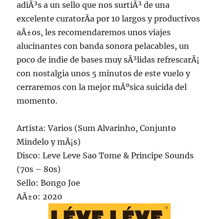
adiÃ³s a un sello que nos surtiÃ³ de una
excelente curatorÃ­a por 10 largos y productivos
aÃ±os, les recomendaremos unos viajes
alucinantes con banda sonora pelacables, un
poco de indie de bases muy sÃ³lidas refrescarÃ¡
con nostalgia unos 5 minutos de este vuelo y
cerraremos con la mejor mÃºsica suicida del
momento.
Artista: Varios (Sum Alvarinho, Conjunto
Mindelo y mÃ¡s)
Disco: Leve Leve Sao Tome & Principe Sounds
(70s – 80s)
Sello: Bongo Joe
AÃ±o: 2020