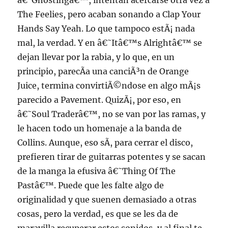
â€˜Ghostingâ€™, intentan acercarse otra vez a
The Feelies, pero acaban sonando a Clap Your
Hands Say Yeah. Lo que tampoco estÃ¡ nada
mal, la verdad. Y en â€˜Itâ€™s Alrightâ€™ se
dejan llevar por la rabia, y lo que, en un
principio, parecÃ­a una canciÃ³n de Orange
Juice, termina convirtiÃ©ndose en algo mÃ¡s
parecido a Pavement. QuizÃ¡, por eso, en
â€˜Soul Traderâ€™, no se van por las ramas, y
le hacen todo un homenaje a la banda de
Collins. Aunque, eso sÃ­, para cerrar el disco,
prefieren tirar de guitarras potentes y se sacan
de la manga la efusiva â€˜Thing Of The
Pastâ€™. Puede que les falte algo de
originalidad y que suenen demasiado a otras
cosas, pero la verdad, es que se les da de