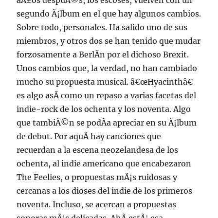
aÃ±os despuÃ©s, los escoses, vuelven con un
segundo Ã¡lbum en el que hay algunos cambios.
Sobre todo, personales. Ha salido uno de sus
miembros, y otros dos se han tenido que mudar
forzosamente a BerlÃ­n por el dichoso Brexit.
Unos cambios que, la verdad, no han cambiado
mucho su propuesta musical. â€œHyacinthâ€
es algo asÃ­ como un repaso a varias facetas del
indie-rock de los ochenta y los noventa. Algo
que tambiÃ©n se podÃ­a apreciar en su Ã¡lbum
de debut. Por aquÃ­ hay canciones que
recuerdan a la escena neozelandesa de los
ochenta, al indie americano que encabezaron
The Feelies, o propuestas mÃ¡s ruidosas y
cercanas a los dioses del indie de los primeros
noventa. Incluso, se acercan a propuestas