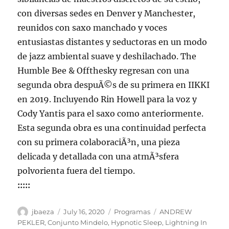
con diversas sedes en Denver y Manchester,
reunidos con saxo manchado y voces
entusiastas distantes y seductoras en un modo
de jazz ambiental suave y deshilachado. The
Humble Bee & Offthesky regresan con una
segunda obra despuÃ©s de su primera en IIKKI
en 2019. Incluyendo Rin Howell para la voz y
Cody Yantis para el saxo como anteriormente.
Esta segunda obra es una continuidad perfecta
con su primera colaboraciÃ³n, una pieza
delicada y detallada con una atmÃ³sfera
polvorienta fuera del tiempo.
:::::
Author
Posted
Categories
Tags
jbaeza
July 16, 2020
Programas
ANDREW
on
PEKLER
,
Conjunto Mindelo
,
Hypnotic Sleep
,
Lightning In