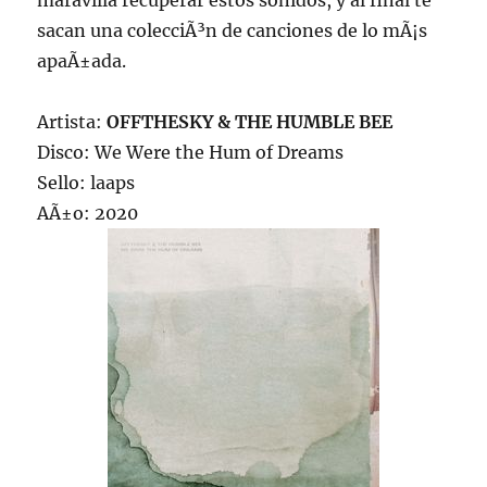
maravilla recuperar estos sonidos, y al final te
sacan una colecciÃ³n de canciones de lo mÃ¡s
apaÃ±ada.
Artista:
OFFTHESKY & THE HUMBLE BEE
Disco: We Were the Hum of Dreams
Sello: laaps
AÃ±o: 2020