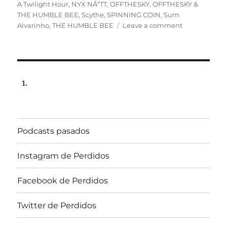
A Twilight Hour
,
NYX NÃ“TT
,
OFFTHESKY
,
OFFTHESKY &
THE HUMBLE BEE
,
Scythe
,
SPINNING COIN
,
Sum
on
Alvarinho
,
THE HUMBLE BEE
Leave a comment
Programa
lunes
20
de
julio
de
2020,
22:00
hrs
Podcasts pasados
102.5fm
Radio
U.
Instagram de Perdidos
de
Chile
Facebook de Perdidos
Twitter de Perdidos