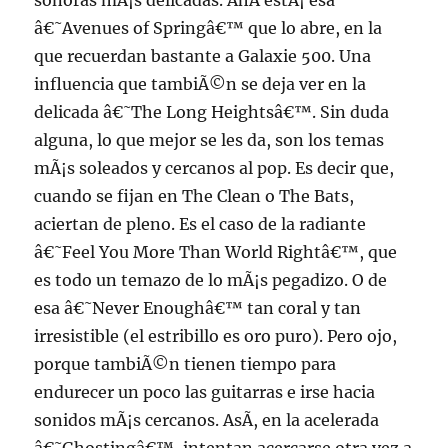
sonoras mÃ¡s delicadas. AhÃ­ estÃ¡ esa
â€˜Avenues of Springâ€™ que lo abre, en la
que recuerdan bastante a Galaxie 500. Una
influencia que tambiÃ©n se deja ver en la
delicada â€˜The Long Heightsâ€™. Sin duda
alguna, lo que mejor se les da, son los temas
mÃ¡s soleados y cercanos al pop. Es decir que,
cuando se fijan en The Clean o The Bats,
aciertan de pleno. Es el caso de la radiante
â€˜Feel You More Than World Rightâ€™, que
es todo un temazo de lo mÃ¡s pegadizo. O de
esa â€˜Never Enoughâ€™ tan coral y tan
irresistible (el estribillo es oro puro). Pero ojo,
porque tambiÃ©n tienen tiempo para
endurecer un poco las guitarras e irse hacia
sonidos mÃ¡s cercanos. AsÃ­, en la acelerada