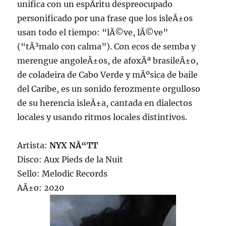
unifica con un espÃ­ritu despreocupado
personificado por una frase que los isleÃ±os
usan todo el tiempo: “lÃ©ve, lÃ©ve”
(“tÃ³malo con calma”). Con ecos de semba y
merengue angoleÃ±os, de afoxÃª brasileÃ±o,
de coladeira de Cabo Verde y mÃºsica de baile
del Caribe, es un sonido ferozmente orgulloso
de su herencia isleÃ±a, cantada en dialectos
locales y usando ritmos locales distintivos.
Artista:
NYX NÃ“TT
Disco: Aux Pieds de la Nuit
Sello: Melodic Records
AÃ±o: 2020