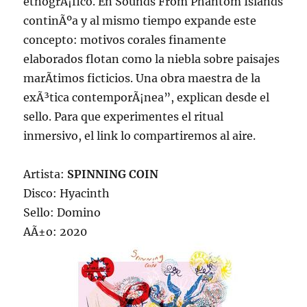
etnogrÃ¡fico. En Sounds From Phantom Islands
continÃºa y al mismo tiempo expande este
concepto: motivos corales finamente
elaborados flotan como la niebla sobre paisajes
marÃ­timos ficticios. Una obra maestra de la
exÃ³tica contemporÃ¡nea”, explican desde el
sello. Para que experimentes el ritual
inmersivo, el link lo compartiremos al aire.
Artista:
SPINNING COIN
Disco: Hyacinth
Sello: Domino
AÃ±o: 2020