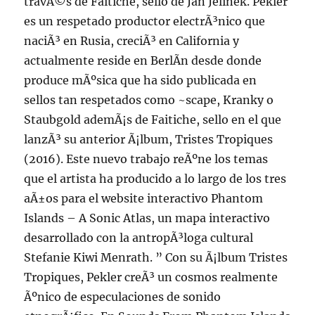
travÃ©s de Faitiche, sello de Jan Jelinek. Pekler
es un respetado productor electrÃ³nico que
naciÃ³ en Rusia, creciÃ³ en California y
actualmente reside en BerlÃ­n desde donde
produce mÃºsica que ha sido publicada en
sellos tan respetados como ~scape, Kranky o
Staubgold ademÃ¡s de Faitiche, sello en el que
lanzÃ³ su anterior Ã¡lbum, Tristes Tropiques
(2016). Este nuevo trabajo reÃºne los temas
que el artista ha producido a lo largo de los tres
aÃ±os para el website interactivo Phantom
Islands – A Sonic Atlas, un mapa interactivo
desarrollado con la antropÃ³loga cultural
Stefanie Kiwi Menrath. ” Con su Ã¡lbum Tristes
Tropiques, Pekler creÃ³ un cosmos realmente
Ãºnico de especulaciones de sonido