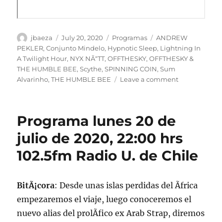
Author
Posted
Categories
Tags
jbaeza
July 20, 2020
Programas
ANDREW
on
PEKLER
,
Conjunto Mindelo
,
Hypnotic Sleep
,
Lightning In
A Twilight Hour
,
NYX NÃ“TT
,
OFFTHESKY
,
OFFTHESKY &
THE HUMBLE BEE
,
Scythe
,
SPINNING COIN
,
Sum
on
Alvarinho
,
THE HUMBLE BEE
Leave a comment
Podcast
Programa
lunes
Programa lunes 20 de
20
de
julio de 2020, 22:00 hrs
julio
102.5fm Radio U. de Chile
de
2020
BitÃ¡cora
: Desde unas islas perdidas del Ãfrica
empezaremos el viaje, luego conoceremos el
nuevo alias del prolÃ­fico ex Arab Strap, diremos