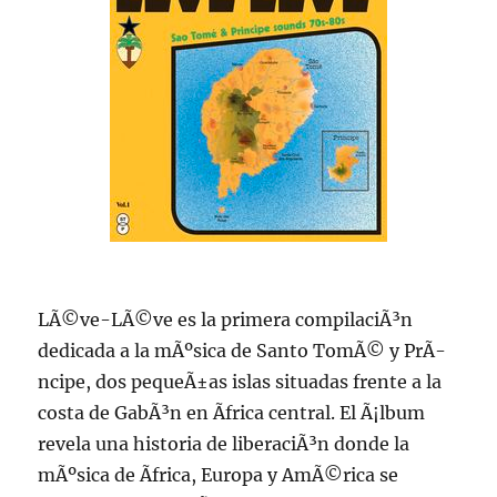
LÃ©ve-LÃ©ve es la primera compilaciÃ³n
dedicada a la mÃºsica de Santo TomÃ© y PrÃ­
ncipe, dos pequeÃ±as islas situadas frente a la
costa de GabÃ³n en Ãfrica central. El Ã¡lbum
revela una historia de liberaciÃ³n donde la
mÃºsica de Ãfrica, Europa y AmÃ©rica se